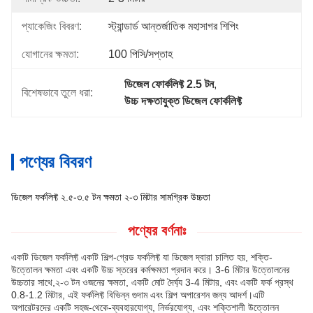
প্যাকেজিং বিবরণ:
স্ট্যান্ডার্ড আন্তর্জাতিক মহাসাগর শিপিং
যোগানের ক্ষমতা:
100 পিসি/সপ্তাহ
ডিজেল ফোর্কলিফ্ট 2.5 টন
, 
বিশেষভাবে তুলে ধরা:
উচ্চ দক্ষতাযুক্ত ডিজেল ফোর্কলিফ্ট
পণ্যের বিবরণ
ডিজেল ফর্কলিফ্ট ২.৫-৩.৫ টন ক্ষমতা ২-৩ মিটার সামগ্রিক উচ্চতা
পণ্যের বর্ণনাঃ
একটি ডিজেল ফর্কলিফ্ট একটি শিল্প-গ্রেড ফর্কলিফ্ট যা ডিজেল দ্বারা চালিত হয়, শক্তি-
উত্তোলন ক্ষমতা এবং একটি উচ্চ স্তরের কর্মক্ষমতা প্রদান করে। 3-6 মিটার উত্তোলনের
উচ্চতার সাথে,২-৩ টন ওজনের ক্ষমতা, একটি মোট দৈর্ঘ্য 3-4 মিটার, এবং একটি ফর্ক প্রস্থ
0.8-1.2 মিটার, এই ফর্কলিফ্ট বিভিন্ন গুদাম এবং শিল্প অপারেশন জন্য আদর্শ।এটি
অপারেটরদের একটি সহজ-থেকে-ব্যবহারযোগ্য, নির্ভরযোগ্য, এবং শক্তিশালী উত্তোলন