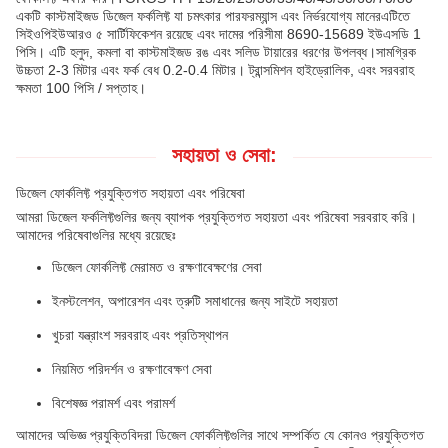
একটি কাস্টমাইজড ডিজেল ফর্কলিফ্ট যা চমৎকার পারফরম্যান্স এবং নির্ভরযোগ্য মানেরএটিতে
সিইওপিইউআরও ৫ সার্টিফিকেশন রয়েছে এবং দামের পরিসীমা 8690-15689 ইউএসডি 1
পিসি। এটি হলুদ, কমলা বা কাস্টমাইজড রঙ এবং সলিড টায়ারের ধরণের উপলব্ধ।সামগ্রিক
উচ্চতা 2-3 মিটার এবং ফর্ক বেধ 0.2-0.4 মিটার। ট্রান্সমিশন হাইড্রোলিক, এবং সরবরাহ
ক্ষমতা 100 পিসি / সপ্তাহ।
সহায়তা ও সেবা:
ডিজেল ফোর্কলিফ্ট প্রযুক্তিগত সহায়তা এবং পরিষেবা
আমরা ডিজেল ফর্কলিফ্টগুলির জন্য ব্যাপক প্রযুক্তিগত সহায়তা এবং পরিষেবা সরবরাহ করি।
আমাদের পরিষেবাগুলির মধ্যে রয়েছেঃ
ডিজেল ফোর্কলিফ্ট মেরামত ও রক্ষণাবেক্ষণের সেবা
ইনস্টলেশন, অপারেশন এবং ত্রুটি সমাধানের জন্য সাইটে সহায়তা
খুচরা যন্ত্রাংশ সরবরাহ এবং প্রতিস্থাপন
নিয়মিত পরিদর্শন ও রক্ষণাবেক্ষণ সেবা
বিশেষজ্ঞ পরামর্শ এবং পরামর্শ
আমাদের অভিজ্ঞ প্রযুক্তিবিদরা ডিজেল ফোর্কলিফ্টগুলির সাথে সম্পর্কিত যে কোনও প্রযুক্তিগত