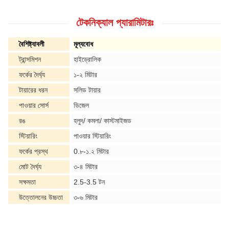
টেকনিক্যাল প্যারামিটারঃ
বৈশিষ্ট্যাবলী
মূল্যবোধ
ট্রান্সমিশন
হাইড্রোলিক
ফর্কের দৈর্ঘ্য
১-২ মিটার
টায়ারের ধরন
সলিড টায়ার
পাওয়ার সোর্স
ডিজেল
রঙ
হলুদ/ কমলা/ কাস্টমাইজড
স্টিয়ারিং
পাওয়ার স্টিয়ারিং
ফর্কের প্রস্থ
0.৮-১.২ মিটার
মোট দৈর্ঘ্য
৩-৪ মিটার
সক্ষমতা
2.5-3.5 টন
উত্তোলনের উচ্চতা
৩-৬ মিটার