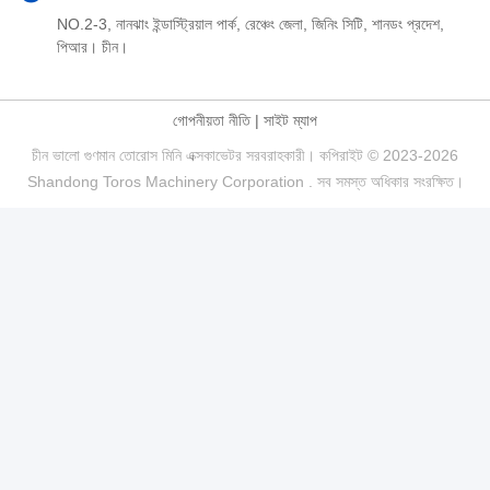
NO.2-3, নানঝাং ইন্ডাস্ট্রিয়াল পার্ক, রেঞ্চেং জেলা, জিনিং সিটি, শানডং প্রদেশ,
পিআর। চীন।
গোপনীয়তা নীতি
|
সাইট ম্যাপ
চীন ভালো গুণমান তোরোস মিনি এক্সকাভেটর সরবরাহকারী। কপিরাইট © 2023-2026
Shandong Toros Machinery Corporation . সব সমস্ত অধিকার সংরক্ষিত।