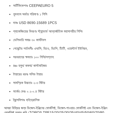
সার্টিফিকেশনঃ CEEPAEURO 5
ন্যূনতম অর্ডার পরিমাণঃ ১ পিসি
দামঃ USD 8690-15689 1PCS
প্যাকেজিংয়ের বিবরণঃ স্ট্যান্ডার্ড আন্তর্জাতিক মহাসাগরীয় শিপিং
ডেলিভারি সময়ঃ ৩০ কার্যদিবস
পেমেন্টের শর্তাবলীঃ এল/সি, ডি/এ, ডি/পি, টি/টি, ওয়েস্টার্ন ইউনিয়ন,
সরবরাহের ক্ষমতাঃ ১০০ পিসি/সপ্তাহ
রঙঃ হলুদ/ কমলা/ কাস্টমাইজড
টায়ারের ধরনঃ সলিড টায়ার
সামগ্রিক উচ্চতাঃ ২-৩ মিটার
ফর্কের বেধঃ ০.২-০.৪ মিটার
ট্রান্সমিশনঃ হাইড্রোলিক
আমরা বিক্রির জন্য ডিজেল-ইঞ্জিনের ফোর্কলিফ্ট, ডিজেল-পাওয়ার ফোর্কলিফ্ট এবং ডিজেল-ইঞ্জিন
ফোর্কলিফ্ট অফার করি।TOROS TPF15/20/25/30/35/40/45/50/60/70/80