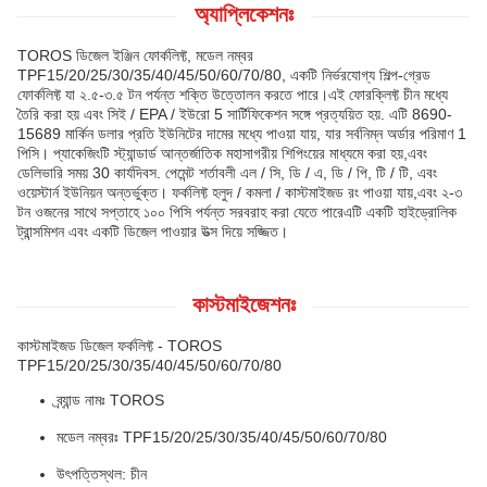
অ্যাপ্লিকেশনঃ
TOROS ডিজেল ইঞ্জিন ফোর্কলিফ্ট, মডেল নম্বর
TPF15/20/25/30/35/40/45/50/60/70/80, একটি নির্ভরযোগ্য শিল্প-গ্রেড
ফোর্কলিফ্ট যা ২.৫-৩.৫ টন পর্যন্ত শক্তি উত্তোলন করতে পারে।এই ফোরক্লিফ্ট চীন মধ্যে
তৈরি করা হয় এবং সিই / EPA / ইউরো 5 সার্টিফিকেশন সঙ্গে প্রত্যয়িত হয়. এটি 8690-
15689 মার্কিন ডলার প্রতি ইউনিটের দামের মধ্যে পাওয়া যায়, যার সর্বনিম্ন অর্ডার পরিমাণ 1
পিসি। প্যাকেজিংটি স্ট্যান্ডার্ড আন্তর্জাতিক মহাসাগরীয় শিপিংয়ের মাধ্যমে করা হয়,এবং
ডেলিভারি সময় 30 কার্যদিবস. পেমেন্ট শর্তাবলী এল / সি, ডি / এ, ডি / পি, টি / টি, এবং
ওয়েস্টার্ন ইউনিয়ন অন্তর্ভুক্ত। ফর্কলিফ্ট হলুদ / কমলা / কাস্টমাইজড রং পাওয়া যায়,এবং ২-৩
টন ওজনের সাথে সপ্তাহে ১০০ পিসি পর্যন্ত সরবরাহ করা যেতে পারেএটি একটি হাইড্রোলিক
ট্রান্সমিশন এবং একটি ডিজেল পাওয়ার উত্স দিয়ে সজ্জিত।
কাস্টমাইজেশনঃ
কাস্টমাইজড ডিজেল ফর্কলিফ্ট - TOROS
TPF15/20/25/30/35/40/45/50/60/70/80
ব্র্যান্ড নামঃ TOROS
মডেল নম্বরঃ TPF15/20/25/30/35/40/45/50/60/70/80
উৎপত্তিস্থল: চীন