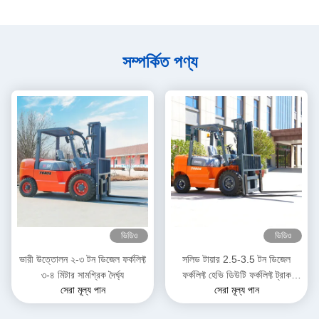
সম্পর্কিত পণ্য
ভিডিও
ভিডিও
ভারী উত্তোলন ২-৩ টন ডিজেল ফর্কলিফ্ট
সলিড টায়ার 2.5-3.5 টন ডিজেল
৩-৪ মিটার সামগ্রিক দৈর্ঘ্য
ফর্কলিফ্ট হেভি ডিউটি ​​ফর্কলিফ্ট ট্রাক
সেরা মূল্য পান
সেরা মূল্য পান
গুদামের জন্য