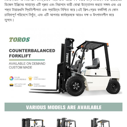
ডিজেল ইঞ্জিনের সাহায্যে এটি দ্রুত এবং নিরাপদে ভারী বোঝা উত্তোলন করতে সক্ষম এবং এর
শক্ত টায়ারগুলি স্থিতিশীলতা এবং স্থায়িত্ব নিশ্চিত করে।এই শিল্প-গ্রেড ফর্কলিফ্ট যে কোন
চাহিদাপূর্ণ পরিবেশে নিখুঁত, এবং এটি আপনার কার্যক্রমকে আরও দক্ষ ও উৎপাদনশীল করে
তুলবে।