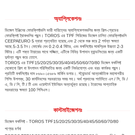
অ্যাপ্লিকেশনঃ
ডিজেল ইঞ্জিনের ফোরক্লিফ্টগুলি ভারী দায়িত্বের অ্যাপ্লিকেশনগুলির জন্য শিল্প-গ্রেডের
ফোরক্লিফ্ট ট্রাকগুলির পছন্দ। TOROS এর TPF সিরিজের ডিজেল চালিত ফোরক্লিফ্টগুলি
CEEPAEURO 5 দ্বারা প্রত্যয়িত হয়েছে,এবং 2 থেকে শুরু করে 2 পর্যন্ত ক্ষমতা
আছে.5-3.5 টন। ফোর্কের বেধ 0.2-0.4 মিটার, এবং ফর্কলিফ্টের সামগ্রিক উচ্চতা 2-3
মিটার। এটি শক্ত টায়ারের সাথে সজ্জিত, এটিকে নিবিড় উপাদান হ্যান্ডলিংয়ের জন্য একটি
দুর্দান্ত পছন্দ করে তোলে.
TOROS এর TPF15/20/25/30/35/40/45/50/60/70/80 ডিজেল ফর্কলিফ্ট
যেকোনো শিল্প বা উৎপাদন পরিস্থিতির জন্য একটি নির্ভরযোগ্য এবং খরচ কার্যকর পছন্দ।
প্রতিটি ফর্কলিফ্টের দাম ৮৬৯০-১৫৬৮৯ মার্কিন ডলার।. স্ট্যান্ডার্ড আন্তর্জাতিক মহাসাগরীয়
শিপিং উপলব্ধ, 30 কার্যদিবসের সরবরাহের সময় সহ। অর্থ প্রদানের শর্তাদিতে এল / সি, ডি /
এ, ডি / পি, টি / টি এবং ওয়েস্টার্ন ইউনিয়ন অন্তর্ভুক্ত রয়েছে। টরোসের সাপ্তাহিক
সরবরাহের ক্ষমতা 100 পিসিএস।
কাস্টমাইজেশনঃ
ডিজেল ফর্কলিফ্ট - TOROS TPF15/20/25/30/35/40/45/50/60/70/80
পণ্যের বর্ণনা