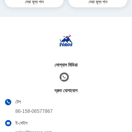
সেরা মূল্য পান
সেরা মূল্য পান
গুদামের জন্য
সোশ্যাল মিডিয়া
দ্রুত যোগাযোগ
টেল
86-158-06577867
ই-মেইল