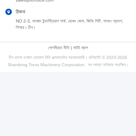
sales@torosce.com
ঠিকানা
NO.2-3, নানঝাং ইন্ডাস্ট্রিয়াল পার্ক, রেঞ্চেং জেলা, জিনিং সিটি, শানডং প্রদেশ,
পিআর। চীন।
গোপনীয়তা নীতি
|
সাইট ম্যাপ
চীন ভালো গুণমান তোরোস মিনি এক্সকাভেটর সরবরাহকারী। কপিরাইট © 2023-2026
Shandong Toros Machinery Corporation . সব সমস্ত অধিকার সংরক্ষিত।