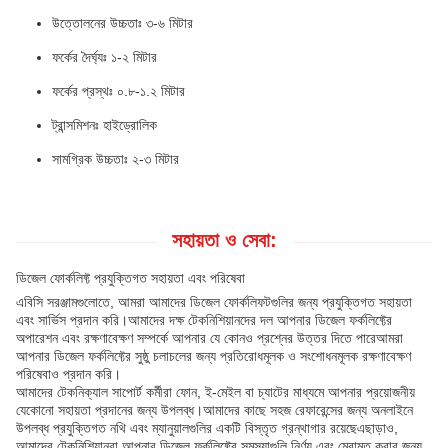
উত্তোলনের উচ্চতাঃ ৩-৬ মিটার
ফর্কের দৈর্ঘ্যঃ ১-২ মিটার
ফর্কের প্রস্থঃ ০.৮-১.২ মিটার
ট্রান্সমিশনঃ হাইড্রোলিক
সামগ্রিক উচ্চতাঃ ২-৩ মিটার
সহায়তা ও সেবা:
ডিজেল ফোর্কলিফ্ট প্রযুক্তিগত সহায়তা এবং পরিষেবা
এবিসি সরঞ্জামগুলোতে, আমরা আমাদের ডিজেল ফোর্কলিফটগুলির জন্য প্রযুক্তিগত সহায়তা
এবং সার্ভিস প্রদান করি।আমাদের দক্ষ টেকনিশিয়ানদের দল আপনার ডিজেল ফর্কলিফ্টের
অপারেশন এবং রক্ষণাবেক্ষণ সম্পর্কে আপনার যে কোনও প্রশ্নের উত্তর দিতে পারেআমরা
আপনার ডিজেল ফর্কলিফ্টের সুষ্ঠু চলাচলের জন্য প্রতিরোধমূলক ও সংশোধনমূলক রক্ষণাবেক্ষণ
পরিষেবাও প্রদান করি।
আমাদের টেকনিক্যাল সাপোর্ট কর্মীরা ফোন, ই-মেইল বা চ্যাটের মাধ্যমে আপনার প্রয়োজনীয়
যেকোনো সহায়তা প্রদানের জন্য উপলব্ধ।আমাদের কাছে সহজ রেফারেন্সের জন্য অনলাইনে
উপলব্ধ প্রযুক্তিগত নথি এবং ম্যানুয়ালগুলির একটি বিস্তৃত গ্রন্থাগার রয়েছেএছাড়াও,
আমাদের টেকনিশিয়ানরা আপনার ডিজেল ফর্কলিফ্টের সমস্যাগুলি নির্ণয় এবং মেরামত করার জন্য