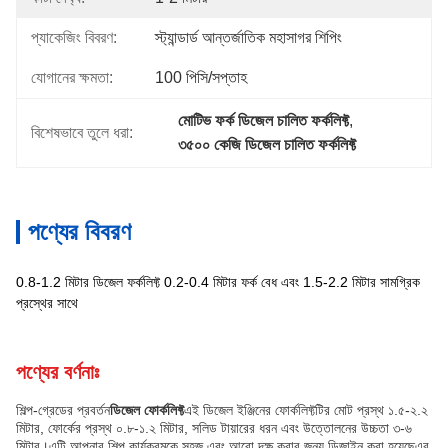
প্যাকেজিং বিবরণ:
স্ট্যান্ডার্ড আন্তর্জাতিক মহাসাগর শিপিং
যোগানের ক্ষমতা:
100 পিসি/সপ্তাহ
মোটিভ ফর্ক ডিজেল চালিত ফর্কলিফ্ট
, 
বিশেষভাবে তুলে ধরা:
৩৫০০ কেজি ডিজেল চালিত ফর্কলিফ্ট
পণ্যের বিবরণ
0.8-1.2 মিটার ডিজেল ফর্কলিফ্ট 0.2-0.4 মিটার ফর্ক বেধ এবং 1.5-2.2 মিটার সামগ্রিক
প্রস্থের সাথে
পণ্যের বর্ণনাঃ
শিল্প-গ্রেডের প্রবর্তন
ডিজেল ফোর্কলিফ্ট
এই ডিজেল ইঞ্জিনের ফোর্কলিফ্টটির মোট প্রস্থ ১.৫-২.২
মিটার, ফোর্কের প্রস্থ ০.৮-১.২ মিটার, সলিড টায়ারের ধরন এবং উত্তোলনের উচ্চতা ৩-৬
মিটার।এটি আপনার শিল্প কার্যক্রমকে সহজ এবং আরো দক্ষ করার জন্য ডিজাইন করা হয়েছেএর