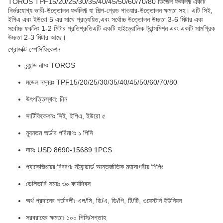
TOROS TPF15/20/25/30/35/40/45/50/60/70/80 ডিজেল ফর্কলিফ্ট একটি
নির্ভরযোগ্য ভারী-উত্তোলন ফর্কলিফ্ট যা শিল্প-গ্রেড পাওয়ার-উত্তোলন ক্ষমতা সহ। এটি সিই,
ইপিএ এবং ইউরো 5 এর সাথে প্রত্যয়িত,এবং সর্বোচ্চ উত্তোলন উচ্চতা 3-6 মিটার এবং
সর্বোচ্চ ফর্কলিং 1-2 মিটার প্রতিশ্রুতিএটি একটি হাইড্রোলিক ট্রান্সমিশন এবং একটি সামগ্রিক
উচ্চতা 2-3 মিটার আছে।
প্রোডাক্ট স্পেসিফিকেশন
ব্র্যান্ড নামঃ TOROS
মডেল নম্বরঃ TPF15/20/25/30/35/40/45/50/60/70/80
উৎপত্তিস্থল: চীন
সার্টিফিকেশনঃ সিই, ইপিএ, ইউরো ৫
ন্যূনতম অর্ডার পরিমাণঃ ১ পিসি
দামঃ USD 8690-15689 1PCS
প্যাকেজিংয়ের বিবরণঃ স্ট্যান্ডার্ড আন্তর্জাতিক মহাসাগরীয় শিপিং
ডেলিভারি সময়ঃ ৩০ কার্যদিবস
অর্থ প্রদানের শর্তাবলীঃ এল/সি, ডি/এ, ডি/পি, টি/টি, ওয়েস্টার্ন ইউনিয়ন
সরবরাহের ক্ষমতাঃ ১০০ পিসি/সপ্তাহ