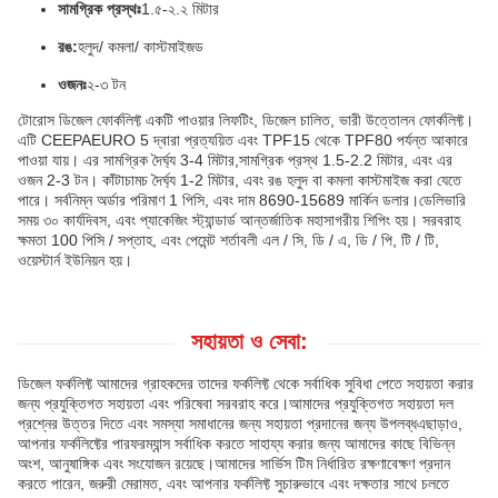
সামগ্রিক প্রস্থঃ
1.৫-২.২ মিটার
রঙ:
হলুদ/ কমলা/ কাস্টমাইজড
ওজনঃ
২-৩ টন
টোরোস ডিজেল ফোর্কলিফ্ট একটি পাওয়ার লিফটিং, ডিজেল চালিত, ভারী উত্তোলন ফোর্কলিফ্ট।
এটি CEEPAEURO 5 দ্বারা প্রত্যয়িত এবং TPF15 থেকে TPF80 পর্যন্ত আকারে
পাওয়া যায়। এর সামগ্রিক দৈর্ঘ্য 3-4 মিটার,সামগ্রিক প্রস্থ 1.5-2.2 মিটার, এবং এর
ওজন 2-3 টন। কাঁটাচামচ দৈর্ঘ্য 1-2 মিটার, এবং রঙ হলুদ বা কমলা কাস্টমাইজ করা যেতে
পারে। সর্বনিম্ন অর্ডার পরিমাণ 1 পিসি, এবং দাম 8690-15689 মার্কিন ডলার।ডেলিভারি
সময় ৩০ কার্যদিবস, এবং প্যাকেজিং স্ট্যান্ডার্ড আন্তর্জাতিক মহাসাগরীয় শিপিং হয়। সরবরাহ
ক্ষমতা 100 পিসি / সপ্তাহ, এবং পেমেন্ট শর্তাবলী এল / সি, ডি / এ, ডি / পি, টি / টি,
ওয়েস্টার্ন ইউনিয়ন হয়।
সহায়তা ও সেবা:
ডিজেল ফর্কলিফ্ট আমাদের গ্রাহকদের তাদের ফর্কলিফ্ট থেকে সর্বাধিক সুবিধা পেতে সহায়তা করার
জন্য প্রযুক্তিগত সহায়তা এবং পরিষেবা সরবরাহ করে।আমাদের প্রযুক্তিগত সহায়তা দল
প্রশ্নের উত্তর দিতে এবং সমস্যা সমাধানের জন্য সহায়তা প্রদানের জন্য উপলব্ধএছাড়াও,
আপনার ফর্কলিফ্টের পারফরম্যান্স সর্বাধিক করতে সাহায্য করার জন্য আমাদের কাছে বিভিন্ন
অংশ, আনুষাঙ্গিক এবং সংযোজন রয়েছে।আমাদের সার্ভিস টিম নির্ধারিত রক্ষণাবেক্ষণ প্রদান
করতে পারেন, জরুরী মেরামত, এবং আপনার ফর্কলিফ্ট সুচারুভাবে এবং দক্ষতার সাথে চলতে