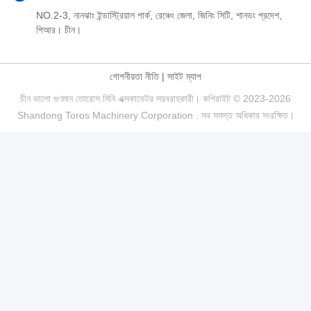
NO.2-3, নানঝাং ইন্ডাস্ট্রিয়াল পার্ক, রেঞ্চেং জেলা, জিনিং সিটি, শানডং প্রদেশ,
পিআর। চীন।
গোপনীয়তা নীতি
|
সাইট ম্যাপ
চীন ভালো গুণমান তোরোস মিনি এক্সকাভেটর সরবরাহকারী। কপিরাইট © 2023-2026
Shandong Toros Machinery Corporation . সব সমস্ত অধিকার সংরক্ষিত।