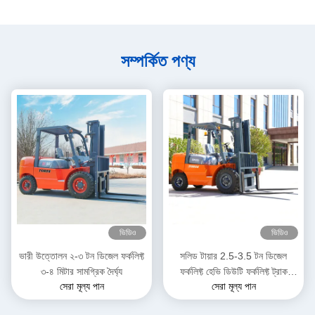
সম্পর্কিত পণ্য
ভিডিও
ভিডিও
ভারী উত্তোলন ২-৩ টন ডিজেল ফর্কলিফ্ট
সলিড টায়ার 2.5-3.5 টন ডিজেল
৩-৪ মিটার সামগ্রিক দৈর্ঘ্য
ফর্কলিফ্ট হেভি ডিউটি ​​ফর্কলিফ্ট ট্রাক
সেরা মূল্য পান
সেরা মূল্য পান
গুদামের জন্য