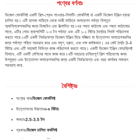
পণ্যের বর্ণনাঃ
ডিজেল ফোর্কলিফ্ট একটি শিল্প-গ্রেড পাওয়ার-লিফটিং ফোর্কলিফ্ট যা একটি ডিজেল ইঞ্জিন দ্বারা
চালিত হয়। এটি হালকা দায়িত্ব থেকে ভারী দায়িত্ব অপারেশন পর্যন্ত বিস্তৃত
অ্যাপ্লিকেশনগুলির জন্য ডিজাইন এবং উত্পাদিত হয়।এর শক্ত কাঠামো এবং শক্ত কাঠামোর
সাথে, এটির লোড ক্যাপাসিটি ২-৩ টন পর্যন্ত এবং এটি ১-২ মিটার দৈর্ঘ্যের লিফট পরিচালনা
করতে পারে।এটি একটি নির্ভরযোগ্য ডিজেল ইঞ্জিন দিয়ে সজ্জিত যা উত্তোলন অপারেশনগুলির
জন্য পর্যাপ্ত শক্তি সরবরাহ করে এবং মসৃণ, দ্রুত, এবং দক্ষ কর্মক্ষমতা। এর মোট দৈর্ঘ্য 3-4
মিটার এবং এটি সহজেই বিভিন্ন কাজ পরিচালনা করতে পারে। একটি ডিজেল ইঞ্জিন ফোরক্লিফ্ট
হিসাবে, এটি একটি মেশিনের সাথে কাজ করে।এটি সবচেয়ে চাহিদাপূর্ণ শিল্প পরিবেশের জন্য
উপযুক্ত এবং উত্তোলন অপারেশনগুলির জন্য একটি নির্ভরযোগ্য এবং খরচ কার্যকর সমাধান
সরবরাহ করে.
বৈশিষ্ট্যঃ
পণ্যের নামঃ
ডিজেল ফোর্কলিফ্ট
উত্তোলনের উচ্চতাঃ
৩-৬ মিটার
ক্ষমতাঃ
2.5-3.5 টন
প্রকারঃ
ডিজেল চালিত ফর্কলিফ্ট