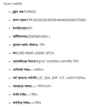
ডিজেল ফোর্কলিফ্ট
ব্র্যান্ড নামঃ
TOROS
মডেল নম্বরঃ
TPF15/20/25/30/35/40/45/50/60/70/80
উৎপত্তিস্থল:
চীন
সার্টিফিকেশনঃ
CEEPAEURO ৫
ন্যূনতম অর্ডার পরিমাণঃ
১ পিসি
দাম:
USD 8690-15689 1PCS
প্যাকেজিংয়ের বিবরণঃ
স্ট্যান্ডার্ড আন্তর্জাতিক মহাসাগরীয় শিপিং
ডেলিভারি সময়ঃ
৩০ কার্যদিবস
অর্থ প্রদানের শর্তাবলী:
L/C, D/A, D/P, T/T, ওয়েস্টার্ন ইউনিয়ন,
সরবরাহের ক্ষমতাঃ
১০০ পিসি/সপ্তাহ
ফর্কের দৈর্ঘ্যঃ
১-২ মিটার
সামগ্রিক দৈর্ঘ্যঃ
৩-৪ মিটার