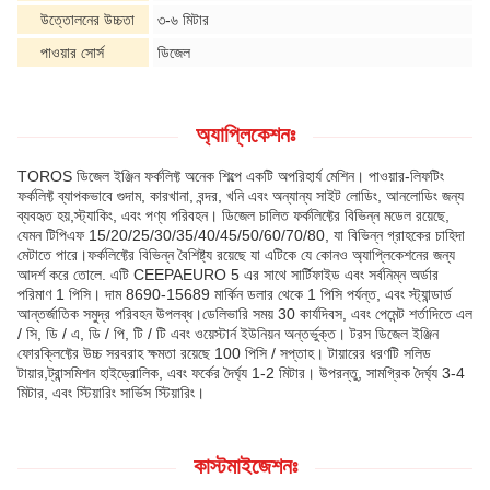
উত্তোলনের উচ্চতা
৩-৬ মিটার
পাওয়ার সোর্স
ডিজেল
অ্যাপ্লিকেশনঃ
TOROS ডিজেল ইঞ্জিন ফর্কলিফ্ট অনেক শিল্পে একটি অপরিহার্য মেশিন। পাওয়ার-লিফটিং
ফর্কলিফ্ট ব্যাপকভাবে গুদাম, কারখানা, বন্দর, খনি এবং অন্যান্য সাইট লোডিং, আনলোডিং জন্য
ব্যবহৃত হয়,স্ট্যাকিং, এবং পণ্য পরিবহন। ডিজেল চালিত ফর্কলিফ্টের বিভিন্ন মডেল রয়েছে,
যেমন টিপিএফ 15/20/25/30/35/40/45/50/60/70/80, যা বিভিন্ন গ্রাহকের চাহিদা
মেটাতে পারে।ফর্কলিফ্টের বিভিন্ন বৈশিষ্ট্য রয়েছে যা এটিকে যে কোনও অ্যাপ্লিকেশনের জন্য
আদর্শ করে তোলে. এটি CEEPAEURO 5 এর সাথে সার্টিফাইড এবং সর্বনিম্ন অর্ডার
পরিমাণ 1 পিসি। দাম 8690-15689 মার্কিন ডলার থেকে 1 পিসি পর্যন্ত, এবং স্ট্যান্ডার্ড
আন্তর্জাতিক সমুদ্র পরিবহন উপলব্ধ।ডেলিভারি সময় 30 কার্যদিবস, এবং পেমেন্ট শর্তাদিতে এল
/ সি, ডি / এ, ডি / পি, টি / টি এবং ওয়েস্টার্ন ইউনিয়ন অন্তর্ভুক্ত। টরস ডিজেল ইঞ্জিন
ফোরক্লিফ্টের উচ্চ সরবরাহ ক্ষমতা রয়েছে 100 পিসি / সপ্তাহ। টায়ারের ধরণটি সলিড
টায়ার,ট্রান্সমিশন হাইড্রোলিক, এবং ফর্কের দৈর্ঘ্য 1-2 মিটার। উপরন্তু, সামগ্রিক দৈর্ঘ্য 3-4
মিটার, এবং স্টিয়ারিং সার্ভিস স্টিয়ারিং।
কাস্টমাইজেশনঃ