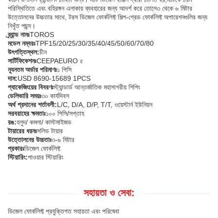
পরিস্থিতিতে এবং বহিরঙ্গন এলাকায় ব্যবহারের জন্য আদর্শ করে তোলে৩ থেকে ৬ মিটার
উত্তোলনের উচ্চতার সাথে, টরস ডিজেল ফোর্কলিফ্ট শিল্প-গ্রেড ফোর্কলিফ্ট অপারেশনগুলির জন্য
নিখুঁত পছন্দ।
ব্র্যান্ড নামঃ
TOROS
মডেল নম্বরঃ
TPF15/20/25/30/35/40/45/50/60/70/80
উৎপত্তিস্থল:
চীন
সার্টিফিকেশনঃ
CEEPAEURO ৫
ন্যূনতম অর্ডার পরিমাণঃ
১ পিসি
দাম:
USD 8690-15689 1PCS
প্যাকেজিংয়ের বিবরণঃ
স্ট্যান্ডার্ড আন্তর্জাতিক মহাসাগরীয় শিপিং
ডেলিভারি সময়ঃ
৩০ কার্যদিবস
অর্থ প্রদানের শর্তাবলী:
L/C, D/A, D/P, T/T, ওয়েস্টার্ন ইউনিয়ন
সরবরাহের ক্ষমতাঃ
১০০ পিসি/সপ্তাহ
রঙ:
হলুদ/ কমলা/ কাস্টমাইজড
টায়ারের ধরনঃ
সলিড টায়ার
উত্তোলনের উচ্চতাঃ
৩-৬ মিটার
প্রকারঃ
ডিজেল ফোর্কলিফ্ট
স্টিয়ারিং:
পাওয়ার স্টিয়ারিং
সহায়তা ও সেবা:
ডিজেল ফোর্কলিফ্ট প্রযুক্তিগত সহায়তা এবং পরিষেবা