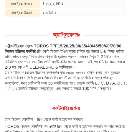
সামগ্রিক প্রস্থ
1.৫-২.২ মিটার
সামগ্রিক উচ্চতা
২-৩ মিটার
অ্যাপ্লিকেশনঃ
দ্য
ইন্ডাস্ট্রিয়াল গ্রেড TOROS TPF15/20/25/30/35/40/45/50/60/70/80
ডিজেল ইঞ্জিনের ফর্কলিফ্ট
এটি একটি ডিজেল ইঞ্জিন দ্বারা চালিত হয়,উচ্চতা 3-6 মিটার পর্যন্ত
ভারী লোডের জন্য নির্ভরযোগ্য শক্তি উত্তোলন প্রদান. ফোর্কের দৈর্ঘ্য 1-2 মিটার থেকে
পরিবর্তিত হতে পারে যখন টায়ারগুলি একটি কঠিন ধরণের আসে। এই ফোর্কলিফ্টের ওজন ক্ষমতা
2-3 টন এবং এটি CEEPAEURO 5 সার্টিফাইড।
টরোস টিপিএফ ডিজেল ইঞ্জিনের ফর্কলিফ্টের দাম ৮৬৯০-১৫৬৮৯ মার্কিন ডলার, যার ন্যূনতম
অর্ডার পরিমাণ ১ পিসি।প্যাকেজিংয়ের বিবরণে স্ট্যান্ডার্ড আন্তর্জাতিক সমুদ্র পরিবহন
অন্তর্ভুক্ত, যখন ডেলিভারি সময় 30 কার্যদিবসের হয়। পেমেন্ট শর্তাদি L / C, D / A, D / P,
T / T, ওয়েস্টার্ন ইউনিয়ন অন্তর্ভুক্ত, এবং সরবরাহ ক্ষমতা 100 পিসি / সপ্তাহ।
কাস্টমাইজেশনঃ
টরস ডিজেল ফোর্কলিফ্ট - শিল্প-গ্রেড ভারী উত্তোলন সমাধান
TOROS ডিজেল ফোর্কলিফ্ট হল একটি শিল্প-গ্রেড ভারী উত্তোলন সমাধান আপনার সবচেয়ে
কঠিন উপাদান হ্যান্ডলিং চাহিদা জন্য। এটি ডিজেল ইঞ্জিন দ্বারা চালিত হয়,এটিকে চরম