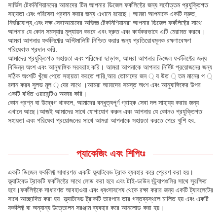
সার্ভিস টেকনিশিয়ানদের আমাদের টিম আপনার ডিজেল ফর্কলিফ্টের জন্য সর্বোত্তম প্রযুক্তিগত
সহায়তা এবং পরিষেবা প্রদান করার জন্য এখানে রয়েছে। আমরা আপনাকে একটি দ্রুত,
নির্ভরযোগ্য,এবং দক্ষ সেবাআমাদের অভিজ্ঞ টেকনিশিয়ানরা আপনার ডিজেল ফর্কলিফ্টের সাথে
আপনার যে কোন সমস্যার মূল্যায়ন করবে এবং দ্রুত এবং কার্যকরভাবে এটি মেরামত করবে।
আমরা আপনার ফর্কলিফ্টের অপ্টিমালিটি নিশ্চিত করার জন্য প্রতিরোধমূলক রক্ষণাবেক্ষণ
পরিষেবাও প্রদান করি.
আমাদের প্রযুক্তিগত সহায়তা এবং পরিষেবা ছাড়াও, আমরা আপনার ডিজেল ফর্কলিফ্টের জন্য
বিভিন্ন অংশ এবং আনুষাঙ্গিক সরবরাহ করি। আমরা আপনাকে আপনার নির্দিষ্ট প্রয়োজনের জন্য
সঠিক অংশটি খুঁজে পেতে সহায়তা করতে পারি,আর তোমাদের জন ্ য উত ্ তম মানের প ্
রদান করব সুলভ মূল ্ যের সাথে ।আমরা আমাদের সমস্ত অংশ এবং আনুষাঙ্গিকের উপর
একটি বর্ধিত ওয়ারেন্টিও অফার করি।
কোন প্রশ্ন বা উদ্বেগ থাকলে, আমাদের বন্ধুত্বপূর্ণ গ্রাহক সেবা দল সাহায্য করার জন্য
এখানে আছে।আজই আমাদের সাথে যোগাযোগ করুন এবং আপনার যে কোনও প্রযুক্তিগত
সহায়তা এবং পরিষেবা প্রয়োজনের সাথে আমরা আপনাকে সহায়তা করতে পেরে খুশি হব.
প্যাকেজিং এবং শিপিংঃ
একটি ডিজেল ফর্কলিফ্ট সাধারণত একটি ফ্ল্যাটবেড ট্রাক ব্যবহার করে প্রেরণ করা হয়।
ফ্ল্যাটবেড ট্রাকটি ফর্কলিফ্টের সাথে লোড করা হবে এবং টাই-ডাউন স্ট্র্যাপগুলির সাথে সুরক্ষিত
হবে।ফর্কলিফ্টকে সাধারণত আবহাওয়া এবং ধ্বংসাবশেষ থেকে রক্ষা করার জন্য একটি ট্যাবলেটের
সাথে আচ্ছাদিত করা হয়. ফ্ল্যাটবেড ট্রাকটি তারপরে তার গন্তব্যস্থলে চালিত হয় এবং একটি
ফর্কলিফ্ট বা অন্যান্য উত্তোলন সরঞ্জাম ব্যবহার করে আনলোড করা হয়।