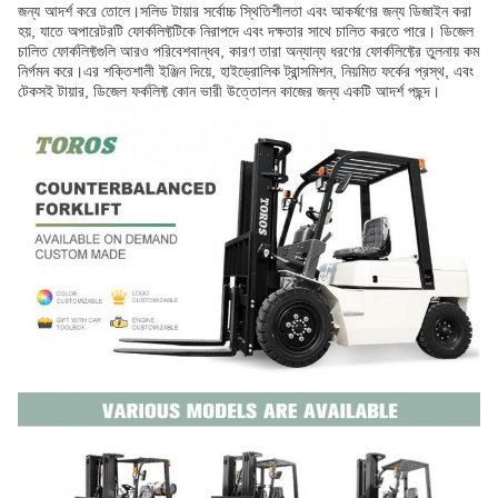
জন্য আদর্শ করে তোলে।সলিড টায়ার সর্বোচ্চ স্থিতিশীলতা এবং আকর্ষণের জন্য ডিজাইন করা
হয়, যাতে অপারেটরটি ফোর্কলিফ্টটিকে নিরাপদে এবং দক্ষতার সাথে চালিত করতে পারে। ডিজেল
চালিত ফোর্কলিফ্টগুলি আরও পরিবেশবান্ধব, কারণ তারা অন্যান্য ধরণের ফোর্কলিফ্টের তুলনায় কম
নির্গমন করে।এর শক্তিশালী ইঞ্জিন দিয়ে, হাইড্রোলিক ট্রান্সমিশন, নিয়মিত ফর্কের প্রস্থ, এবং
টেকসই টায়ার, ডিজেল ফর্কলিফ্ট কোন ভারী উত্তোলন কাজের জন্য একটি আদর্শ পছন্দ।