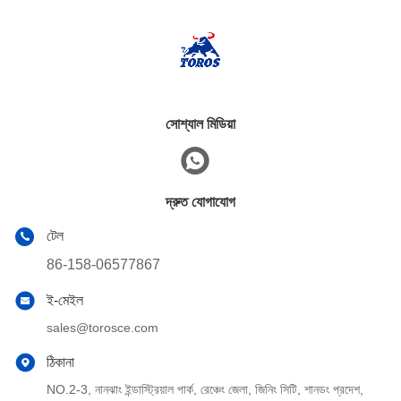
সোশ্যাল মিডিয়া
দ্রুত যোগাযোগ
টেল
86-158-06577867
ই-মেইল
sales@torosce.com
ঠিকানা
NO.2-3, নানঝাং ইন্ডাস্ট্রিয়াল পার্ক, রেঞ্চেং জেলা, জিনিং সিটি, শানডং প্রদেশ,