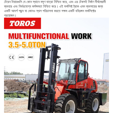
টেরেন টায়ারগুলি যে কোন স্থানে মসৃণ যাত্রা নিশ্চিত করে, এবং এর টেকসই নির্মাণ দীর্ঘমেয়াদী
ব্যবহার এবং নির্ভরযোগ্য কর্মক্ষমতা নিশ্চিত করে। এই ফর্কলিফ্ট ট্রাক এমন ব্যবসায়ের জন্য
একটি আদর্শ পছন্দ যা কোনও স্থল পরিচালনা করতে সক্ষম একটি বহিরঙ্গন ফর্কলিফ্টের
প্রয়োজন।