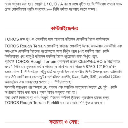
মধ্যে অনুমান করা হয়। পেমেন্ট L / C, D / A এর মাধ্যমে গৃহীত হয়,ডি/পিটরোস তাদের অফ-
রোড ফোর্কলিফ্টের প্রতি সপ্তাহে ১০০ পিসি পর্যন্ত সরবরাহ করতে সক্ষম।
কাস্টমাইজেশনঃ
TOROS রুক্ষ ভূখণ্ড ফোর্কলিফ্ট সঙ্গে আপনার বহিরঙ্গন ফোর্কলিফ্ট ট্রাক কাস্টমাইজ
TOROS Rough Terrain ফোর্কলিফ্ট বাইরের ফোর্কলিফ্ট ট্রাক, অফ-রোড ফোর্কলিফ্ট এবং
অফ-রোড ফোর্কলিফ্ট ট্রাকের প্রয়োজনের জন্য নিখুঁত পছন্দ।এই ফর্কলিফ্ট যারা একটি
নির্ভরযোগ্য এবং বহুমুখী বহিরঙ্গন ফর্কলিফ্ট ট্রাক প্রয়োজন জন্য নিখুঁত পছন্দ.
প্রতিটি TOROS Rough Terrain ফোর্কলিফ্ট মডেল CEEPAEURO 5 সার্টিফাইড
এবং 1 পিসি এর ন্যূনতম অর্ডার পরিমাণের সাথে আসে। দামগুলি 8760-12150 মার্কিন
ডলার থেকে 1 পিসি পর্যন্ত।স্ট্যান্ডার্ড আন্তর্জাতিক মহাসাগরীয় শিপিং উপলব্ধ এবং ডেলিভারি
সময় 30 কার্যদিবসের হয়পেমেন্টের শর্তাবলীতে এল/সি, ডি/এ, ডি/পি, টি/টি, ওয়েস্টার্ন ইউনিয়ন
অন্তর্ভুক্ত এবং সরবরাহের ক্ষমতা ১০০ পিসি/সপ্তাহ।
জ্বালানী ট্যাঙ্কের ধারণক্ষমতা 30 গ্যালন এবং সর্বাধিক উত্তোলন উচ্চতা 20 ফুট, একটি
অপারেটর টাইপ বসা সঙ্গে। ক্যাব টাইপ সংযুক্ত করা হয়।
যারা একটি নির্ভরযোগ্য এবং বহুমুখী বহিরঙ্গন ফর্কলিফ্ট ট্রাকের প্রয়োজন তাদের জন্য,
TOROS Rough Terrain Forklift এর চেয়ে আর বেশি খুঁজতে হবে না।
সহায়তা ও সেবা: