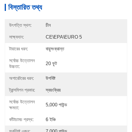
বিস্তারিত তথ্য
উৎপত্তি স্থল:
চীন
সাক্ষ্যদান:
CE\EPA\EURO 5
টায়ারের ধরন:
বায়ুসংক্রান্ত
সর্বোচ্চ উত্তোলন
20 ফুট
উচ্চতা:
অপারেটরের ধরন:
উপবিষ্ট
ট্রান্সমিশন প্রকার:
স্বয়ংক্রিয়
সর্বোচ্চ উত্তোলন
5,000 পাউন্ড
ক্ষমতা:
কাঁটাচামচ প্রস্থ:
6 ইঞ্চি
ফর্কলিফ্ট ওজন:
7,000 পাউন্ড