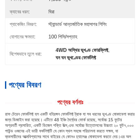
ক্যাবের ধরন:
ঘিরা
প্যাকেজিং বিবরণ:
স্ট্যান্ডার্ড আন্তর্জাতিক মহাসাগর শিপিং
যোগানের ক্ষমতা:
100 পিসি/সপ্তাহ
4WD অস্থির ভূখণ্ড ফোরক্লিফ্ট
, 
বিশেষভাবে তুলে ধরা:
ঘন ঘন ভূখণ্ডের ফোর্কলিফ্ট
পণ্যের বিবরণ
পণ্যের বর্ণনাঃ
রাফ টেরেন ফোর্কলিফ্ট হল একটি বহিরঙ্গন ফোর্কলিফ্ট ট্রাক যা সব ধরনের ভূখণ্ড মোকাবেলা করার
জন্য ডিজাইন করা হয়েছে। এটিতে 48 ইঞ্চি দৈর্ঘ্যের ফোর্ক রয়েছে, সর্বোচ্চ 15 ফুটের
অগ্রবর্তী প্রসারিত, একটি ডিজেল শক্তি উত্স,এবং সর্বোচ্চ উত্তোলনের উচ্চতা ২০ ফুট৭,০০০
পাউন্ড ওজনের এই ভারী ফর্কলিফ্টটি যে কোন স্থল সহজে পরিচালনা করতে সক্ষম, যা
ব্যবসায়ীদের আত্মবিশ্বাসের সাথে বাইরের যে কোনও চ্যালেঞ্জ মোকাবেলা করতে দেয়।এর অল