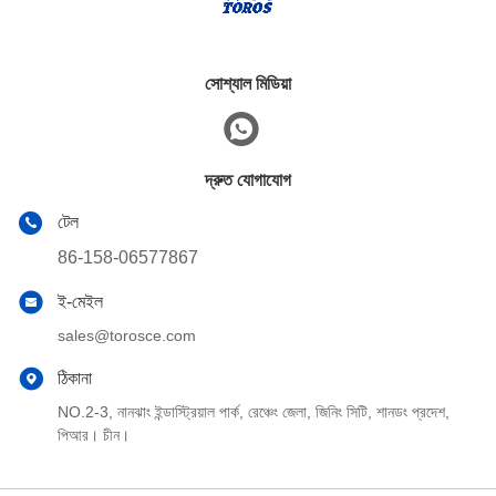
সোশ্যাল মিডিয়া
দ্রুত যোগাযোগ
টেল
86-158-06577867
ই-মেইল
sales@torosce.com
ঠিকানা
NO.2-3, নানঝাং ইন্ডাস্ট্রিয়াল পার্ক, রেঞ্চেং জেলা, জিনিং সিটি, শানডং প্রদেশ,
পিআর। চীন।