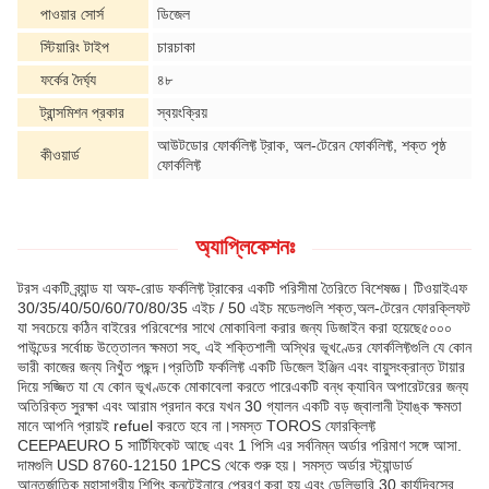
পাওয়ার সোর্স
ডিজেল
স্টিয়ারিং টাইপ
চারচাকা
ফর্কের দৈর্ঘ্য
৪৮
ট্রান্সমিশন প্রকার
স্বয়ংক্রিয়
আউটডোর ফোর্কলিফ্ট ট্রাক, অল-টেরেন ফোর্কলিফ্ট, শক্ত পৃষ্ঠ
কীওয়ার্ড
ফোর্কলিফ্ট
অ্যাপ্লিকেশনঃ
টরস একটি ব্র্যান্ড যা অফ-রোড ফর্কলিফ্ট ট্রাকের একটি পরিসীমা তৈরিতে বিশেষজ্ঞ। টিওয়াইএফ
30/35/40/50/60/70/80/35 এইচ / 50 এইচ মডেলগুলি শক্ত,অল-টেরেন ফোরক্লিফট
যা সবচেয়ে কঠিন বাইরের পরিবেশের সাথে মোকাবিলা করার জন্য ডিজাইন করা হয়েছে৫০০০
পাউন্ডের সর্বোচ্চ উত্তোলন ক্ষমতা সহ, এই শক্তিশালী অস্থির ভূখণ্ডের ফোর্কলিফ্টগুলি যে কোন
ভারী কাজের জন্য নিখুঁত পছন্দ।প্রতিটি ফর্কলিফ্ট একটি ডিজেল ইঞ্জিন এবং বায়ুসংক্রান্ত টায়ার
দিয়ে সজ্জিত যা যে কোন ভূখণ্ডকে মোকাবেলা করতে পারেএকটি বন্ধ ক্যাবিন অপারেটরের জন্য
অতিরিক্ত সুরক্ষা এবং আরাম প্রদান করে যখন 30 গ্যালন একটি বড় জ্বালানী ট্যাঙ্ক ক্ষমতা
মানে আপনি প্রায়ই refuel করতে হবে না।সমস্ত TOROS ফোরক্লিফ্ট
CEEPAEURO 5 সার্টিফিকেট আছে এবং 1 পিসি এর সর্বনিম্ন অর্ডার পরিমাণ সঙ্গে আসা.
দামগুলি USD 8760-12150 1PCS থেকে শুরু হয়। সমস্ত অর্ডার স্ট্যান্ডার্ড
আন্তর্জাতিক মহাসাগরীয় শিপিং কনটেইনারে প্রেরণ করা হয় এবং ডেলিভারি 30 কার্যদিবসের