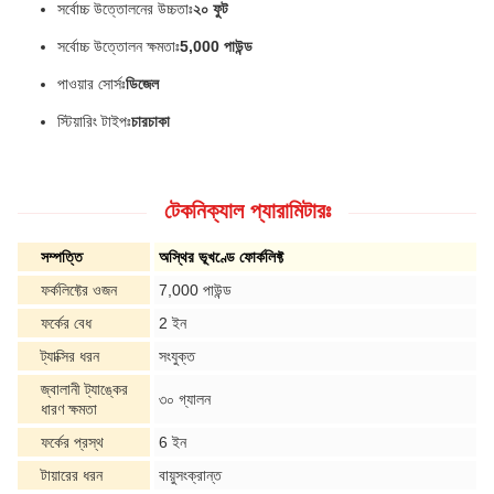
সর্বোচ্চ উত্তোলনের উচ্চতাঃ
২০ ফুট
সর্বোচ্চ উত্তোলন ক্ষমতাঃ
5,000 পাউন্ড
পাওয়ার সোর্সঃ
ডিজেল
স্টিয়ারিং টাইপঃ
চারচাকা
টেকনিক্যাল প্যারামিটারঃ
সম্পত্তি
অস্থির ভূখণ্ডে ফোর্কলিফ্ট
ফর্কলিফ্টের ওজন
7,000 পাউন্ড
ফর্কের বেধ
2 ইন
ট্যাক্সির ধরন
সংযুক্ত
জ্বালানী ট্যাঙ্কের
৩০ গ্যালন
ধারণ ক্ষমতা
ফর্কের প্রস্থ
6 ইন
টায়ারের ধরন
বায়ুসংক্রান্ত