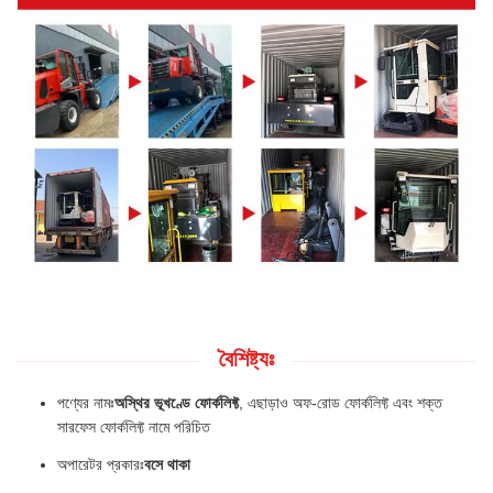
বৈশিষ্ট্যঃ
পণ্যের নামঃ
অস্থির ভূখণ্ডে ফোর্কলিফ্ট
, এছাড়াও অফ-রোড ফোর্কলিফ্ট এবং শক্ত
সারফেস ফোর্কলিফ্ট নামে পরিচিত
অপারেটর প্রকারঃ
বসে থাকা