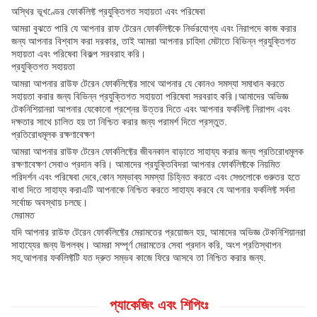
অস্থির ভূখণ্ডের ফোর্কলিফ্ট প্রযুক্তিগত সহায়তা এবং পরিষেবা
আমরা বুঝতে পারি যে আপনার রাফ টেরেন ফোর্কলিফ্টকে নির্ভরযোগ্য এবং নিরাপদে কাজ করার
জন্য আপনার বিশ্বাস করা দরকার, তাই আমরা আপনার চাহিদা মেটাতে বিভিন্ন প্রযুক্তিগত
সহায়তা এবং পরিষেবা বিকল্প সরবরাহ করি।
প্রযুক্তিগত সহায়তা
আমরা আপনার রাউফ টেরেন ফোর্কলিফ্টের সাথে আপনার যে কোনও সমস্যা সমাধান করতে
সহায়তা করার জন্য বিভিন্ন প্রযুক্তিগত সহায়তা পরিষেবা সরবরাহ করি।আমাদের অভিজ্ঞ
টেকনিশিয়ানরা আপনার যেকোনো প্রশ্নের উত্তর দিতে এবং আপনার ফর্কলিফ্ট নিরাপদ এবং
দক্ষতার সাথে চালিত হয় তা নিশ্চিত করার জন্য পরামর্শ দিতে প্রস্তুত.
প্রতিরোধমূলক রক্ষণাবেক্ষণ
আমরা আপনার রাউফ টেরেন ফোর্কলিফ্টের জীবনকাল বাড়াতে সাহায্য করার জন্য প্রতিরোধমূলক
রক্ষণাবেক্ষণ সেবাও প্রদান করি। আমাদের প্রযুক্তিবিদরা আপনার ফোর্কলিফ্টকে নিয়মিত
পরিদর্শন এবং পরিষেবা দেবে,কোন সম্ভাব্য সমস্যা চিহ্নিত করতে এবং সেগুলোকে গুরুতর হতে
বাধা দিতে সাহায্য করাএটি আপনাকে নিশ্চিত করতে সাহায্য করবে যে আপনার ফর্কলিফ্ট সর্বদা
সর্বোচ্চ অবস্থায় চলছে।
মেরামত
যদি আপনার রাউফ টেরেন ফোর্কলিফ্টের মেরামতের প্রয়োজন হয়, আমাদের অভিজ্ঞ টেকনিশিয়ানরা
সাহায্যের জন্য উপলব্ধ। আমরা সম্পূর্ণ মেরামতের সেবা প্রদান করি, অংশ প্রতিস্থাপন
সহ,আপনার ফর্কলিফ্টটি যত দ্রুত সম্ভব কাজে ফিরে আসবে তা নিশ্চিত করার জন্য.
প্যাকেজিং এবং শিপিংঃ