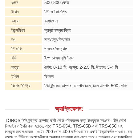
ওজন
500-800 কেজি
টায়ার
নিউমেটিক/সলিড
ক্যাব
বন্ধ/খোলা
ট্রান্সমিশন
ম্যানুয়াল/স্বয়ংক্রিয়
রঙ
সাদা/হলুদ/নীল/লাল
স্টিয়ারিং
পাওয়ার/ম্যানুয়াল
বডি
ইস্পাত/অ্যালুমিনিয়াম
মাত্রা
দৈর্ঘ্য: 8-10 মি, প্রস্থ: 2-2.5 মি, উচ্চতা: 3-4 মি
ইঞ্জিন
ডিজেল
বিশেষ বৈশিষ্ট্য
মিনি ট্র্যাকড ডাম্পার, ডাম্পার মিনি, মিনি ডাম্পার 500 কেজি
অ্যাপ্লিকেশন:
TOROS মিনি ট্র্যাকড ডাম্পার ভারী লোড পরিবহনের জন্য উপযুক্ত সরঞ্জাম। চীন দেশে
ডিজাইন ও তৈরি করা হয়েছে, এতে TRS-05A, TRS-05B এবং TRS-05C সহ
বিস্তৃত মডেল রয়েছে। এটির 200 থেকে 400 হর্সপাওয়ারের একটি চিত্তাকর্ষক পাওয়ার রেঞ্জ
রয়েছে যা বিভিন্ন প্রয়োজনীয়তা অনুসারে সামঞ্জস্য করা যেতে পারে। ম্যানুয়াল এবং স্বয়ংক্রিয়