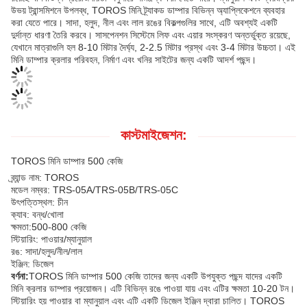
উভয় ট্রান্সমিশনে উপলব্ধ, TOROS মিনি ট্র্যাকড ডাম্পার বিভিন্ন অ্যাপ্লিকেশনে ব্যবহার
করা যেতে পারে। সাদা, হলুদ, নীল এবং লাল রঙের বিকল্পগুলির সাথে, এটি অবশ্যই একটি
দুর্দান্ত ধারণা তৈরি করবে। সাসপেনশন সিস্টেমে লিফ এবং এয়ার সংস্করণ অন্তর্ভুক্ত রয়েছে,
যেখানে মাত্রাগুলি হল 8-10 মিটার দৈর্ঘ্য, 2-2.5 মিটার প্রস্থ এবং 3-4 মিটার উচ্চতা। এই
মিনি ডাম্পার ক্রলার পরিবহন, নির্মাণ এবং খনির সাইটের জন্য একটি আদর্শ পছন্দ।
কাস্টমাইজেশন:
TOROS মিনি ডাম্পার 500 কেজি
ব্র্যান্ড নাম: TOROS
মডেল নম্বর: TRS-05A/TRS-05B/TRS-05C
উৎপত্তিস্থল: চীন
ক্যাব: বন্ধ/খোলা
ক্ষমতা:
500-800 কেজি
স্টিয়ারিং: পাওয়ার/ম্যানুয়াল
রঙ: সাদা/হলুদ/নীল/লাল
ইঞ্জিন: ডিজেল
বর্ণনা:
TOROS মিনি ডাম্পার 500 কেজি তাদের জন্য একটি উপযুক্ত পছন্দ যাদের একটি
মিনি ক্রলার ডাম্পার প্রয়োজন। এটি বিভিন্ন রঙে পাওয়া যায় এবং এটির ক্ষমতা 10-20 টন।
স্টিয়ারিং হয় পাওয়ার বা ম্যানুয়াল এবং এটি একটি ডিজেল ইঞ্জিন দ্বারা চালিত। TOROS