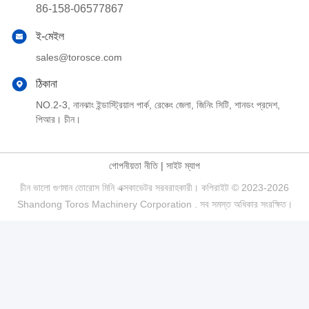
86-158-06577867
ই-মেইল
sales@torosce.com
ঠিকানা
NO.2-3, নানঝাং ইন্ডাস্ট্রিয়াল পার্ক, রেঞ্চেং জেলা, জিনিং সিটি, শানডং প্রদেশ,
পিআর। চীন।
গোপনীয়তা নীতি
|
সাইট ম্যাপ
চীন ভালো গুণমান তোরোস মিনি এক্সকাভেটর সরবরাহকারী। কপিরাইট © 2023-2026
Shandong Toros Machinery Corporation . সব সমস্ত অধিকার সংরক্ষিত।