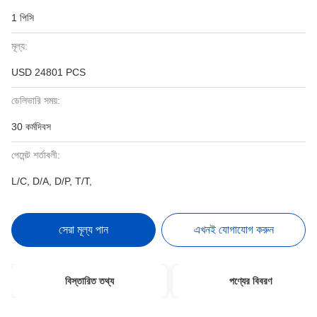
1 পিসি
মূল্য:
USD 24801 PCS
ডেলিভারি সময়:
30 কর্মদিবস
পেমেন্ট শর্তাবলী:
L/C, D/A, D/P, T/T,
সেরা মূল্য পান
এখনই যোগাযোগ করুন
বিস্তারিত তথ্য
পণ্যের বিবরণ