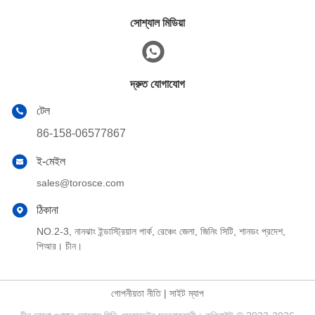
সোশ্যাল মিডিয়া
দ্রুত যোগাযোগ
টেল
86-158-06577867
ই-মেইল
sales@torosce.com
ঠিকানা
NO.2-3, নানঝাং ইন্ডাস্ট্রিয়াল পার্ক, রেঞ্চেং জেলা, জিনিং সিটি, শানডং প্রদেশ,
পিআর। চীন।
গোপনীয়তা নীতি
|
সাইট ম্যাপ