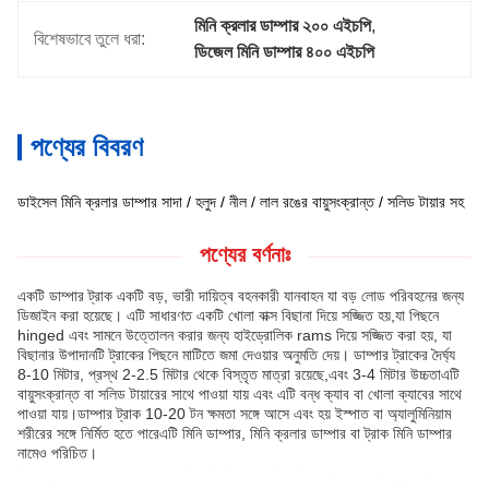
মিনি ক্রলার ডাম্পার ২০০ এইচপি
, 
বিশেষভাবে তুলে ধরা:
ডিজেল মিনি ডাম্পার ৪০০ এইচপি
পণ্যের বিবরণ
ডাইসেল মিনি ক্রলার ডাম্পার সাদা / হলুদ / নীল / লাল রঙের বায়ুসংক্রান্ত / সলিড টায়ার সহ
পণ্যের বর্ণনাঃ
একটি ডাম্পার ট্রাক একটি বড়, ভারী দায়িত্ব বহনকারী যানবাহন যা বড় লোড পরিবহনের জন্য
ডিজাইন করা হয়েছে। এটি সাধারণত একটি খোলা বাক্স বিছানা দিয়ে সজ্জিত হয়,যা পিছনে
hinged এবং সামনে উত্তোলন করার জন্য হাইড্রোলিক rams দিয়ে সজ্জিত করা হয়, যা
বিছানার উপাদানটি ট্রাকের পিছনে মাটিতে জমা দেওয়ার অনুমতি দেয়। ডাম্পার ট্রাকের দৈর্ঘ্য
8-10 মিটার, প্রস্থ 2-2.5 মিটার থেকে বিস্তৃত মাত্রা রয়েছে,এবং 3-4 মিটার উচ্চতাএটি
বায়ুসংক্রান্ত বা সলিড টায়ারের সাথে পাওয়া যায় এবং এটি বন্ধ ক্যাব বা খোলা ক্যাবের সাথে
পাওয়া যায়।ডাম্পার ট্রাক 10-20 টন ক্ষমতা সঙ্গে আসে এবং হয় ইস্পাত বা অ্যালুমিনিয়াম
শরীরের সঙ্গে নির্মিত হতে পারেএটি মিনি ডাম্পার, মিনি ক্রলার ডাম্পার বা ট্রাক মিনি ডাম্পার
নামেও পরিচিত।