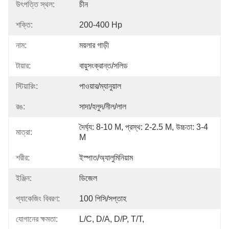
উৎপত্তি স্থল:
চীন
শক্তি:
200-400 Hp
নাম:
ময়লার গাড়ী
টায়ার:
বায়ুসংক্রান্ত/সলিড
স্টিয়ারিং:
পাওয়ার/ম্যানুয়াল
রঙ:
সাদা/হলুদ/নীল/লাল
দৈর্ঘ্য: 8-10 M, প্রস্থ: 2-2.5 M, উচ্চতা: 3-4 
মাত্রা:
M
শরীর:
ইস্পাত/অ্যালুমিনিয়াম
ইঞ্জিন:
ডিজেল
প্যাকেজিং বিবরণ:
100 পিসি/সপ্তাহ
যোগানের ক্ষমতা:
L/C, D/A, D/P, T/T,