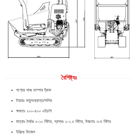
বৈশিষ্ট্যঃ
পণ্যের নামঃ ডাম্পার ট্রাক
টায়ারঃ বায়ুসংক্রান্ত/সলিড
ক্ষমতাঃ ২০০-৪০০ এইচপি
মাত্রাঃ দৈর্ঘ্যঃ ৮-১০ মিটার, প্রস্থঃ ২-২.৫ মিটার, উচ্চতাঃ ৩-৪ মিটার
ইঞ্জিনঃ ডিজেল