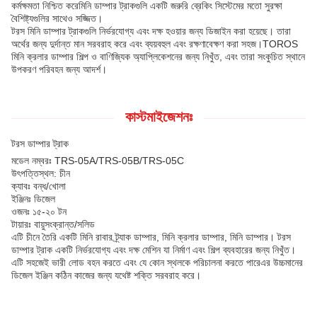
কর্মক্ষমতা নিশ্চিত করেমিনি ডাম্পার ট্রাকগুলি একটি জরুরি ব্রেকিং সিস্টেমের মতো সুরক্ষা
বৈশিষ্ট্যগুলির সাথেও সজ্জিত।
টরস মিনি ডাম্পার ট্রাকগুলি নির্ভরযোগ্য এবং দক্ষ হওয়ার জন্য ডিজাইন করা হয়েছে। তারা
অর্থের জন্য দুর্দান্ত মান সরবরাহ করে এবং ব্যয়বহুল এবং রক্ষণাবেক্ষণ করা সহজ।TOROS
মিনি ক্রলার ডাম্পার শিল্প ও বাণিজ্যিক অ্যাপ্লিকেশনের জন্য নিখুঁত, এবং তারা সংকুচিত স্থানে
উপকরণ পরিবহন জন্য আদর্শ।
কাস্টমাইজেশনঃ
টরস ডাম্পার ট্রাক
মডেল নম্বরঃ TRS-05A/TRS-05B/TRS-05C
উৎপত্তিস্থল: চীন
ক্যাবঃ বন্ধ/খোলা
ইঞ্জিনঃ ডিজেল
ওজনঃ ১৫-২০ টন
টায়ারঃ বায়ুসংক্রান্ত/সলিড
এটি চীনে তৈরি একটি মিনি রাবার ট্র্যাক ডাম্পার, মিনি ক্রলার ডাম্পার, মিনি ডাম্পার। টরস
ডাম্পার ট্রাক একটি নির্ভরযোগ্য এবং দক্ষ মেশিন যা নির্মাণ এবং শিল্প ব্যবহারের জন্য নিখুঁত।
এটি সহজেই ভারী লোড বহন করতে এবং যে কোন স্থলকে পরিচালনা করতে পারেএর উচ্চমানের
ডিজেল ইঞ্জিন কঠিন কাজের জন্য যথেষ্ট শক্তি সরবরাহ করে।