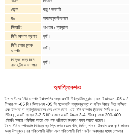
ইঞ্জিন
ডিজেল
ব্রেক
বায়ু / জলবাহী
রঙ
সাদা/হলুদ/নীল/লাল
স্টিয়ারিং
পাওয়ার / ম্যানুয়াল
মিনি ডাম্পার ক্রলার
হ্যাঁ।
মিনি রাবার ট্র্যাক
হ্যাঁ।
ডাম্পার
বিক্রির জন্য মিনি
হ্যাঁ।
রাবার ট্র্যাক ডাম্পার
অ্যাপ্লিকেশনঃ
টরোস চীনের মিনি ডাম্পার ট্রাকগুলির জন্য একটি শীর্ষস্থানীয় ব্র্যান্ড। এর টিআরএস -05 এ /
টিআরএস -05 বি / টিআরএস -05 সি মডেলগুলি বায়ুসংক্রান্ত বা সলিড টায়ার দিয়ে সজ্জিত
এবং ইস্পাত বা অ্যালুমিনিয়ামের দেহ থেকে তৈরি।এই মিনি ডাম্পার ট্রাকের দৈর্ঘ্য ৮-১০
মিটার।, একটি প্রস্থ 2-2.5 মিটার এবং একটি উচ্চতা 3-4 মিটার। তারা 200-400
এইচপি ক্ষমতা পরিসীমা আছে এবং বড় পরিমাণে উপকরণ বহন করতে পারেন।
টরস মিনি ডাম্পারগুলি বিভিন্ন অ্যাপ্লিকেশন যেমন খনি, নির্মাণ, পাথর, উদ্যান এবং কৃষি কাজের
জন্য উপযুক্ত।এর শক্তিশালী ইঞ্জিন এবং শক্তিশালী নির্মাণ কঠিন অবস্থার মধ্যে চমৎকার