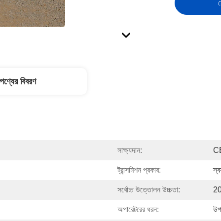
স
পণ্যের বিবরণ
সাক্ষ্যদান:
C
ট্রান্সমিশন প্রকার:
স্ব
সর্বোচ্চ উত্তোলন উচ্চতা:
20
অপারেটরের ধরন:
উপব