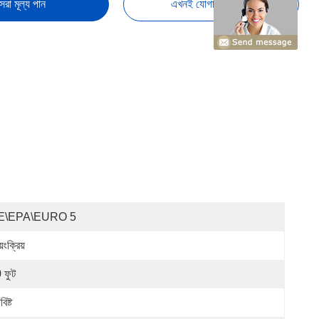
েরা মূল্য পান
এখনই যোগাযোগ করুন
E\EPA\EURO 5
য়ংক্রিয়
 ফুট
িষ্ট