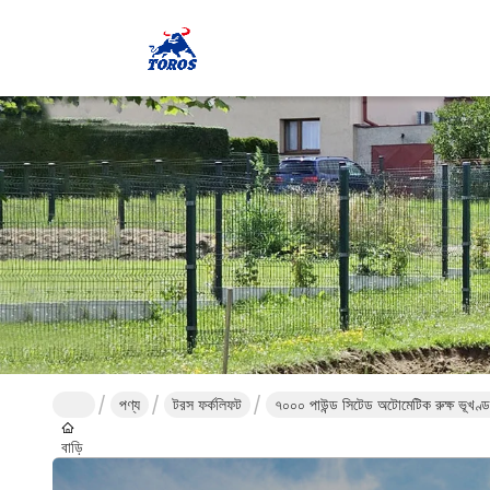
পণ্য
টরস ফর্কলিফট
৭০০০ পাউন্ড সিটেড অটোমেটিক রুক্ষ ভূখণ্ড ফ
বাড়ি