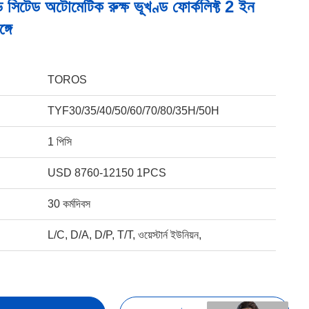
 সিটেড অটোমেটিক রুক্ষ ভূখণ্ড ফোর্কলিফ্ট 2 ইন
্গে
TOROS
TYF30/35/40/50/60/70/80/35H/50H
1 পিসি
USD 8760-12150 1PCS
30 কর্মদিবস
L/C, D/A, D/P, T/T, ওয়েস্টার্ন ইউনিয়ন,