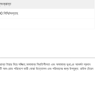
়ুসংক্রান্ত
0 পিসি/সপ্তাহ
ন্ত টায়ার দিয়ে সজ্জিত,অসামান্য স্থিতিশীলতা এবং অসামান্য ভূখণ্ডে আকর্ষণ প্রদান
,ফর্কলিফ্টটি অফ-রোড পরিবেশে ভারী বোঝা উত্তোলন এবং পরিবহনের জন্য উপযুক্ত. রাউফ টেরেন