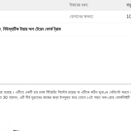
টায়ারের ধরন:
বায
যোগানের ক্ষমতা:
10
ক
, 
নিউম্যাটিক টায়ার অল টেরেন ফোর্ক ট্রাক
া হয়েছে। এটিতে একটি চার চাকা স্টিয়ারিং সিস্টেম রয়েছে যা এটিকে কঠিন ভূখণ্ডে নেভিগেট করতে দেয
ষমতা 30 গ্যালন, এটি দীর্ঘ দূরত্বের কাজের জন্য উপযুক্ত করে তোলে।এই শক্ত অফ-রোড ফোর্কলিফ্টটি 