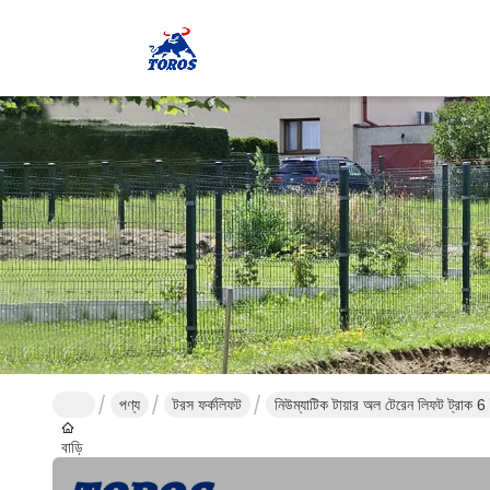
পণ্য
টরস ফর্কলিফট
নিউম্যাটিক টায়ার অল টেরেন লিফট ট্রাক 6 
বাড়ি