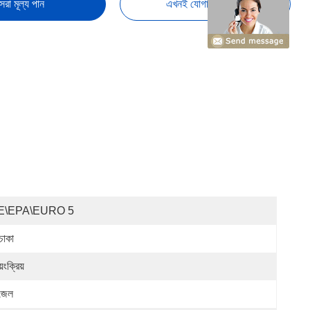
েরা মূল্য পান
এখনই যোগাযোগ করুন
E\EPA\EURO 5
চাকা
য়ংক্রিয়
জেল