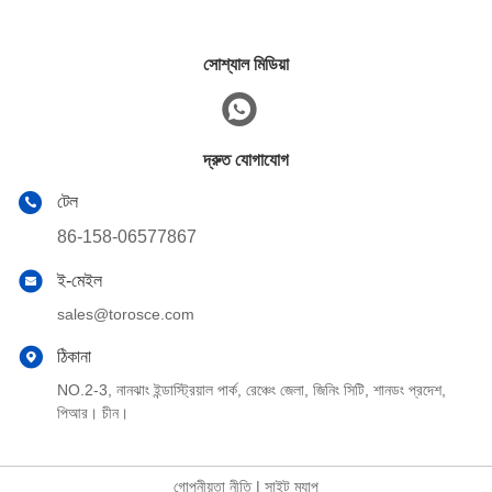
সোশ্যাল মিডিয়া
দ্রুত যোগাযোগ
টেল
86-158-06577867
ই-মেইল
sales@torosce.com
ঠিকানা
NO.2-3, নানঝাং ইন্ডাস্ট্রিয়াল পার্ক, রেঞ্চেং জেলা, জিনিং সিটি, শানডং প্রদেশ,
পিআর। চীন।
গোপনীয়তা নীতি
|
সাইট ম্যাপ