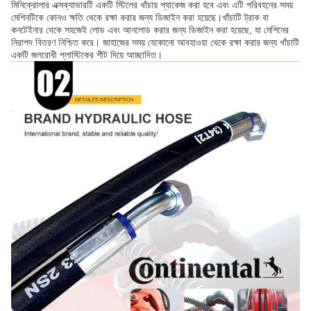
মিনিক্রোলার এক্সক্যাভারটি একটি স্টিলের খাঁচায় প্যাকেজ করা হবে এবং এটি পরিবহনের সময়
মেশিনটিকে কোনও ক্ষতি থেকে রক্ষা করার জন্য ডিজাইন করা হয়েছে।খাঁচাটি ট্রাক বা
কনটেইনার থেকে সহজেই লোড এবং আনলোড করার জন্য ডিজাইন করা হয়েছে, যা মেশিনের
নিরাপদ বিতরণ নিশ্চিত করে। জাহাজের সময় যেকোনো আবহাওয়া থেকে রক্ষা করার জন্য খাঁচাটি
একটি জলরোধী প্লাস্টিকের শীট দিয়ে আচ্ছাদিত।