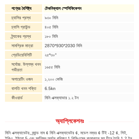
পণ্যের বৈশিষ্ট্য
টেকনিক্যাল স্পেসিফিকেশন
চ্যাসির প্রস্থ
৯৩০ মিমি
চ্যাসি গ্রাউন্ড
৪০৫ মিমি
ট্র্যাকের প্রস্থ
১৮০ মিমি
সামগ্রিক মাত্রা
2870*930*2030 মিমি
গ্রেডিয়েবিলিটি
২৫*৩০°
সর্বোচ্চ. উল্লম্ব খনন
১৬৫৫ মিমি
গভীরতা
অপারেটিং ওজন
১,২০০ কেজি
বালতি খনন শক্তি
6.5kn
কীওয়ার্ড
মিনি এক্সক্যাভার ১.২ টন
অ্যাপ্লিকেশনঃ
মিনি এক্সক্যাভেটর, ব্র্যান্ড নাম ¢ মিনি এক্সক্যাভেটর ¢, মডেল নম্বর ¢ টিই -12 ¢, সিই,
ইপিএ, ইউরো 5 এবং সর্বনিম্ন অর্ডার পরিমাণ 1 পিসিএসের শংসাপত্র সহ চীনে তৈরি 1.2 টন