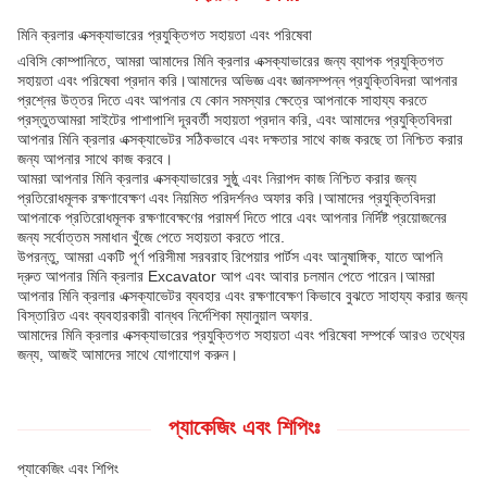
মিনি ক্রলার এক্সক্যাভারের প্রযুক্তিগত সহায়তা এবং পরিষেবা
এবিসি কোম্পানিতে, আমরা আমাদের মিনি ক্রলার এক্সক্যাভারের জন্য ব্যাপক প্রযুক্তিগত
সহায়তা এবং পরিষেবা প্রদান করি।আমাদের অভিজ্ঞ এবং জ্ঞানসম্পন্ন প্রযুক্তিবিদরা আপনার
প্রশ্নের উত্তর দিতে এবং আপনার যে কোন সমস্যার ক্ষেত্রে আপনাকে সাহায্য করতে
প্রস্তুতআমরা সাইটের পাশাপাশি দূরবর্তী সহায়তা প্রদান করি, এবং আমাদের প্রযুক্তিবিদরা
আপনার মিনি ক্রলার এক্সক্যাভেটর সঠিকভাবে এবং দক্ষতার সাথে কাজ করছে তা নিশ্চিত করার
জন্য আপনার সাথে কাজ করবে।
আমরা আপনার মিনি ক্রলার এক্সক্যাভারের সুষ্ঠু এবং নিরাপদ কাজ নিশ্চিত করার জন্য
প্রতিরোধমূলক রক্ষণাবেক্ষণ এবং নিয়মিত পরিদর্শনও অফার করি।আমাদের প্রযুক্তিবিদরা
আপনাকে প্রতিরোধমূলক রক্ষণাবেক্ষণের পরামর্শ দিতে পারে এবং আপনার নির্দিষ্ট প্রয়োজনের
জন্য সর্বোত্তম সমাধান খুঁজে পেতে সহায়তা করতে পারে.
উপরন্তু, আমরা একটি পূর্ণ পরিসীমা সরবরাহ রিপেয়ার পার্টস এবং আনুষাঙ্গিক, যাতে আপনি
দ্রুত আপনার মিনি ক্রলার Excavator আপ এবং আবার চলমান পেতে পারেন।আমরা
আপনার মিনি ক্রলার এক্সক্যাভেটর ব্যবহার এবং রক্ষণাবেক্ষণ কিভাবে বুঝতে সাহায্য করার জন্য
বিস্তারিত এবং ব্যবহারকারী বান্ধব নির্দেশিকা ম্যানুয়াল অফার.
আমাদের মিনি ক্রলার এক্সক্যাভারের প্রযুক্তিগত সহায়তা এবং পরিষেবা সম্পর্কে আরও তথ্যের
জন্য, আজই আমাদের সাথে যোগাযোগ করুন।
প্যাকেজিং এবং শিপিংঃ
প্যাকেজিং এবং শিপিং