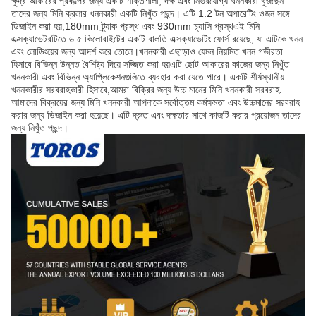
ক্ষুদ্র আকারের প্রকল্পের জন্য একটি শক্তিশালী, দক্ষ এবং নির্ভরযোগ্য খননকারী খুঁজছেন
তাদের জন্য মিনি ক্রলার খননকারী একটি নিখুঁত পছন্দ। এটি 1.2 টন অপারেটিং ওজন সঙ্গে
ডিজাইন করা হয়,180mm ট্র্যাক প্রস্থ এবং 930mm চ্যাসি প্রস্থএই মিনি
এক্সক্যাভেটরটিতে ৬.৫ কিলোবাইটের একটি বালতি এক্সক্যাভেটিং ফোর্স রয়েছে, যা এটিকে খনন
এবং লোডিংয়ের জন্য আদর্শ করে তোলে।খননকারী এছাড়াও যেমন নিয়মিত খনন গভীরতা
হিসাবে বিভিন্ন উন্নত বৈশিষ্ট্য দিয়ে সজ্জিত করা হয়এটি ছোট আকারের কাজের জন্য নিখুঁত
খননকারী এবং বিভিন্ন অ্যাপ্লিকেশনগুলিতে ব্যবহার করা যেতে পারে। একটি শীর্ষস্থানীয়
খননকারীর সরবরাহকারী হিসাবে,আমরা বিক্রির জন্য উচ্চ মানের মিনি খননকারী সরবরাহ.
আমাদের বিক্রয়ের জন্য মিনি খননকারী আপনাকে সর্বোত্তম কর্মক্ষমতা এবং উচ্চমানের সরবরাহ
করার জন্য ডিজাইন করা হয়েছে। এটি দ্রুত এবং দক্ষতার সাথে কাজটি করার প্রয়োজন তাদের
জন্য নিখুঁত পছন্দ।