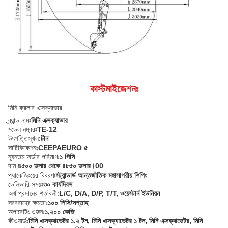
কাস্টমাইজেশনঃ
মিনি ক্রলার এক্সক্যাভার
ব্র্যান্ড নামঃ
মিনি এক্সক্যাভার
মডেল নম্বরঃ
TE-12
উৎপত্তিস্থল:
চীন
সার্টিফিকেশনঃ
CEEPAEURO ৫
ন্যূনতম অর্ডার পরিমাণঃ
১ পিসি
দাম:
৪৫০০ ডলার থেকে ৪৮৫০ ডলার।00
প্যাকেজিংয়ের বিবরণঃ
স্ট্যান্ডার্ড আন্তর্জাতিক মহাসাগরীয় শিপিং
ডেলিভারি সময়ঃ
৩০ কার্যদিবস
অর্থ প্রদানের শর্তাবলী:
L/C, D/A, D/P, T/T, ওয়েস্টার্ন ইউনিয়ন
সরবরাহের ক্ষমতাঃ
১০০ পিসি/সপ্তাহ
অপারেটিং ওজনঃ
১,২০০ কেজি
কীওয়ার্ডঃ
মিনি এক্সক্যাভেটর ১.২ টন, মিনি এক্সক্যাভেটর ১ টন, মিনি এক্সক্যাভেটর, মিনি