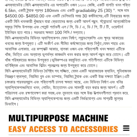
এক্সক্যাভেটর।মিনি এক্সক্যাভেটর এর অপারেটিং ওজন ১২০০ কেজি, একটি বালতি খনন শক্তি
6.5kn, একটি ট্র্যাক প্রস্থ 180mm এবং একটি gradiability 25 (30) °. সঙ্গে দাম
$4500.00- $4850.00 এবং একটি ডেলিভারি সময় 30 কর্মদিবসের,এটি বিক্রয়ের জন্য
একটি মিনি খননকারী খুঁজছেন যারা ক্রেতাদের জন্য একটি আদর্শ পছন্দ. স্ট্যান্ডার্ড আন্তর্জাতিক
সমুদ্র শিপিং উপলব্ধ এবং পেমেন্ট শর্তাবলী এল / সি, ডি / এ, ডি / পি, টি / টি, ওয়েস্টার্ন
ইউনিয়ন হতে পারে। সরবরাহ ক্ষমতা 100 পিসি / সপ্তাহ।
মিনি এক্সক্যাভেটর বিভিন্ন অ্যাপ্লিকেশন যেমন নির্মাণ, ল্যান্ডস্কেপিং এবং ক্ষুদ্র আকারের
খননের জন্য উপযুক্ত। এটি সংকীর্ণ এবং সীমিত কর্মক্ষেত্রের জন্য নিখুঁত,যেমন শহরে এবং
আবাসিক এলাকায়. এর কম্প্যাক্ট আকার, হালকা ওজন এবং শক্তিশালী খনন ক্ষমতা এটিকে
খাঁজ, ভিত্তি এবং অন্যান্য ভূগর্ভস্থ কাজগুলি খনন করার জন্য আদর্শ পছন্দ করে তোলে। এটি
খাঁজ পরিষ্কারের জন্যও উপযুক্ত।ভূমিকম্পএর বহুমুখিতা এবং গতিশীলতা এটিকে বিভিন্ন
বাণিজ্যিক এবং আবাসিক বিল্ডিং প্রকল্পের জন্য উপযুক্ত করে তোলে।
মিনি এক্সক্যাভেটরটি বিভিন্ন বৈশিষ্ট্য সহ সজ্জিত, যেমন একটি আরামদায়ক ক্যাবিন, সুবিধাজনক
নিয়ন্ত্রণ ব্যবস্থা, নিয়মিত বুম এবং ডাম্পার, নিয়মিত ট্র্যাক এবং একটি উচ্চ দক্ষতা ইঞ্জিন।এটি
চমৎকার পারফরম্যান্স এবং শক্তিশালী চালনা ক্ষমতা আছে, এবং বিভিন্ন নির্মাণ এবং খনির
অ্যাপ্লিকেশনগুলিতে খনন, লোডিং, উত্তোলন এবং সামগ্রী বহন করার জন্য আদর্শ। এটি
পরিচালনা এবং রক্ষণাবেক্ষণ করা সহজ,এবং ন্যূনতম খরচ সঙ্গে উচ্চ উত্পাদনশীলতা প্রদান করে.
মিনি এক্সক্যাভেটর বিভিন্ন অ্যাপ্লিকেশনের জন্য একটি নির্ভরযোগ্য এবং সাশ্রয়ী মূল্যের
ডিভাইস।