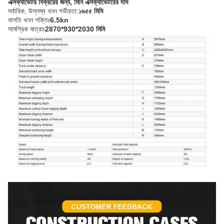
এক্সক্যাভেটর বিক্রয়ের জন্য, মিনি এক্সক্যাভেটরের দাম
সর্বাধিক, উল্লম্ব খনন গভীরতা:
১৬৫৫ মিমি
বালতি খনন শক্তিঃ
6.5kn
সামগ্রিক মাত্রাঃ
2870*930*2030 মিমি