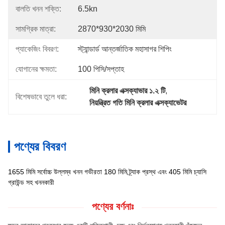
বালতি খনন শক্তি:
6.5kn
সামগ্রিক মাত্রা:
2870*930*2030 মিমি
প্যাকেজিং বিবরণ:
স্ট্যান্ডার্ড আন্তর্জাতিক মহাসাগর শিপিং
যোগানের ক্ষমতা:
100 পিসি/সপ্তাহ
মিনি ক্রলার এক্সক্যাভার ১.২ টি
, 
বিশেষভাবে তুলে ধরা:
নিয়ন্ত্রিত গতি মিনি ক্রলার এক্সক্যাভেটর
পণ্যের বিবরণ
1655 মিমি সর্বোচ্চ উল্লম্ব খনন গভীরতা 180 মিমি ট্র্যাক প্রস্থ এবং 405 মিমি চ্যাসি
গ্রাউন্ড সহ খননকারী
পণ্যের বর্ণনাঃ