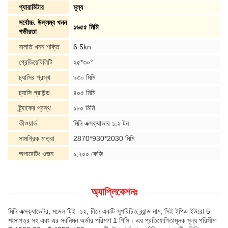
প্যারামিটার
মূল্য
সর্বোচ্চ. উল্লম্ব খনন
১৬৫৫ মিমি
গভীরতা
বালতি খনন শক্তি
6.5kn
গ্রেডিয়েবিলিটি
২৫*৩০°
চ্যাসির প্রস্থ
৯৩০ মিমি
চ্যাসি গ্রাউন্ড
৪০৫ মিমি
ট্র্যাকের প্রস্থ
১৮০ মিমি
কীওয়ার্ড
মিনি এক্সক্যাভার ১.২ টন
সামগ্রিক মাত্রা
2870*930*2030 মিমি
অপারেটিং ওজন
১,২০০ কেজি
অ্যাপ্লিকেশনঃ
মিনি এক্সক্যাভেটর, মডেল টিই -১২, চীনে একটি সুপরিচিত ব্র্যান্ড নাম, সিই ইপিএ ইউরো 5
শংসাপত্র সহ এবং এর সর্বনিম্ন অর্ডার পরিমাণ 1 পিসি। এর প্রতিযোগিতামূলক মূল্য পরিসীমা