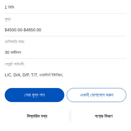
1 পিসি
মূল্য:
$4500.00-$4850.00
ডেলিভারি সময়:
30 কর্মদিবস
পেমেন্ট শর্তাবলী:
L/C, D/A, D/P, T/T, ওয়েস্টার্ন ইউনিয়ন,
সেরা মূল্য পান
এখনই যোগাযোগ করুন
বিস্তারিত তথ্য
পণ্যের বিবরণ