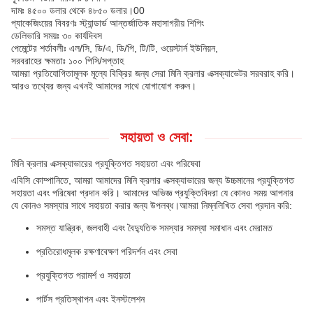
দামঃ ৪৫০০ ডলার থেকে ৪৮৫০ ডলার।00
প্যাকেজিংয়ের বিবরণঃ স্ট্যান্ডার্ড আন্তর্জাতিক মহাসাগরীয় শিপিং
ডেলিভারি সময়ঃ ৩০ কার্যদিবস
পেমেন্টের শর্তাবলীঃ এল/সি, ডি/এ, ডি/পি, টি/টি, ওয়েস্টার্ন ইউনিয়ন,
সরবরাহের ক্ষমতাঃ ১০০ পিসি/সপ্তাহ
আমরা প্রতিযোগিতামূলক মূল্যে বিক্রির জন্য সেরা মিনি ক্রলার এক্সক্যাভেটর সরবরাহ করি।
আরও তথ্যের জন্য এখনই আমাদের সাথে যোগাযোগ করুন।
সহায়তা ও সেবা:
মিনি ক্রলার এক্সক্যাভারের প্রযুক্তিগত সহায়তা এবং পরিষেবা
এবিসি কোম্পানিতে, আমরা আমাদের মিনি ক্রলার এক্সক্যাভারের জন্য উচ্চমানের প্রযুক্তিগত
সহায়তা এবং পরিষেবা প্রদান করি। আমাদের অভিজ্ঞ প্রযুক্তিবিদরা যে কোনও সময় আপনার
যে কোনও সমস্যার সাথে সহায়তা করার জন্য উপলব্ধ।আমরা নিম্নলিখিত সেবা প্রদান করি:
সমস্ত যান্ত্রিক, জলবাহী এবং বৈদ্যুতিক সমস্যার সমস্যা সমাধান এবং মেরামত
প্রতিরোধমূলক রক্ষণাবেক্ষণ পরিদর্শন এবং সেবা
প্রযুক্তিগত পরামর্শ ও সহায়তা
পার্টস প্রতিস্থাপন এবং ইনস্টলেশন