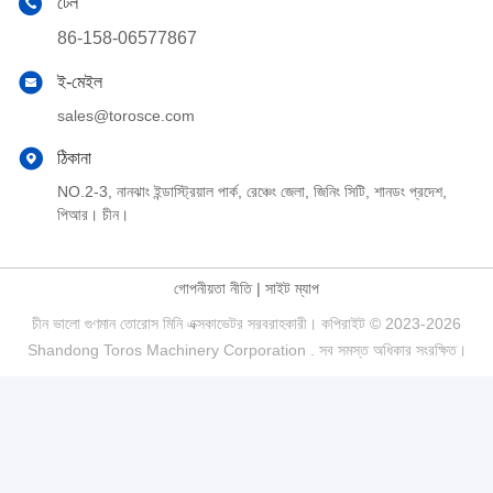
টেল
86-158-06577867
ই-মেইল
sales@torosce.com
ঠিকানা
NO.2-3, নানঝাং ইন্ডাস্ট্রিয়াল পার্ক, রেঞ্চেং জেলা, জিনিং সিটি, শানডং প্রদেশ,
পিআর। চীন।
গোপনীয়তা নীতি
|
সাইট ম্যাপ
চীন ভালো গুণমান তোরোস মিনি এক্সকাভেটর সরবরাহকারী। কপিরাইট © 2023-2026
Shandong Toros Machinery Corporation . সব সমস্ত অধিকার সংরক্ষিত।