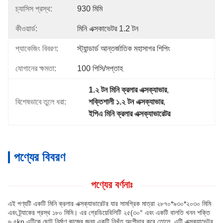
চ্যাসিস প্রস্থ:
930 মিমি
কীওয়ার্ড:
মিনি এক্সকাভেটর 1.2 টন
প্যাকেজিং বিবরণ:
স্ট্যান্ডার্ড আন্তর্জাতিক মহাসাগর শিপিং
যোগানের ক্ষমতা:
100 পিসি/সপ্তাহ
1.২ টন মিনি ক্রলার এক্সক্যাভার
, 
বিশেষভাবে তুলে ধরা:
শক্তিশালী ১.২ টন এক্সক্যাভার
, 
ইপিএ মিনি ক্রলার এক্সক্যাভারেটর
পণ্যের বিবরণ
পণ্যের বর্ণনাঃ
এই পণ্যটি একটি মিনি ক্রলার এক্সক্যাভারেটর যার সামগ্রিক মাত্রা ২৮৭০*৯৩০*২০৩০ মিমি
এবং ট্র্যাকের প্রস্থ ১৮০ মিমি। এর গ্রেডিয়েবিলিটি ২৫(৩০° এবং একটি বালতি খনন শক্তি
৬.৫kn,এটিকে ছোট নির্মাণ কাজের জন্য একটি নিখুঁত অংশীদার করে তোলে. এটি এক্সক্যাভেটর