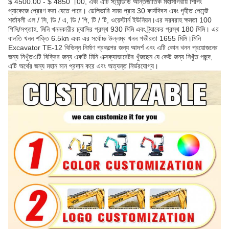
$ 4500.00 - $ 4850 ।00, এবং এটি স্ট্যান্ডার্ড আন্তর্জাতিক মহাসাগরীয় শিপিং
প্যাকেজে প্রেরণ করা যেতে পারে। ডেলিভারি সময় প্রায় 30 কার্যদিবস এবং গৃহীত পেমেন্ট
শর্তাবলী এল / সি, ডি / এ, ডি / পি, টি / টি, ওয়েস্টার্ন ইউনিয়ন।এর সরবরাহ ক্ষমতা 100
পিসি/সপ্তাহ. মিনি খননকারীর চ্যাসির প্রস্থ 930 মিমি এবং ট্র্যাকের প্রস্থ 180 মিমি। এর
বালতি খনন শক্তি 6.5kn এবং এর সর্বোচ্চ উল্লম্ব খনন গভীরতা 1655 মিমি।মিনি
Excavator TE-12 বিভিন্ন নির্মাণ প্রকল্পের জন্য আদর্শ এবং এটি কোন খনন প্রয়োজনের
জন্য নিখুঁতএটি বিক্রির জন্য একটি মিনি এক্সক্যাভারেটর খুঁজছেন যে কেউ জন্য নিখুঁত পছন্দ,
এটি অর্থের জন্য মহান মান প্রদান করে এবং অত্যন্ত নির্ভরযোগ্য।