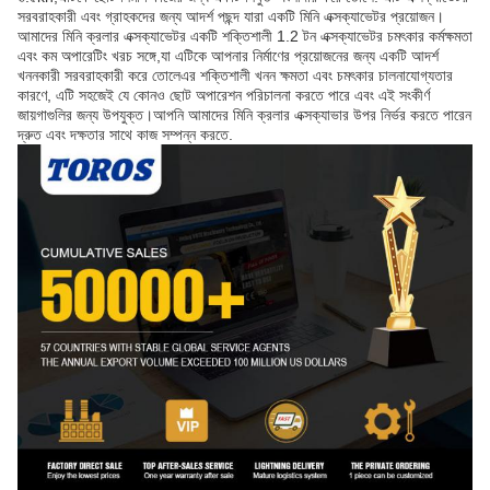
সরবরাহকারী এবং গ্রাহকদের জন্য আদর্শ পছন্দ যারা একটি মিনি এক্সক্যাভেটর প্রয়োজন।
আমাদের মিনি ক্রলার এক্সক্যাভেটর একটি শক্তিশালী 1.2 টন এক্সক্যাভেটর চমৎকার কর্মক্ষমতা
এবং কম অপারেটিং খরচ সঙ্গে,যা এটিকে আপনার নির্মাণের প্রয়োজনের জন্য একটি আদর্শ
খননকারী সরবরাহকারী করে তোলেএর শক্তিশালী খনন ক্ষমতা এবং চমৎকার চালনাযোগ্যতার
কারণে, এটি সহজেই যে কোনও ছোট অপারেশন পরিচালনা করতে পারে এবং এই সংকীর্ণ
জায়গাগুলির জন্য উপযুক্ত।আপনি আমাদের মিনি ক্রলার এক্সক্যাভার উপর নির্ভর করতে পারেন
দ্রুত এবং দক্ষতার সাথে কাজ সম্পন্ন করতে.