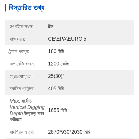
বিস্তারিত তথ্য
উৎপত্তি স্থল:
চীন
সাক্ষ্যদান:
CE\EPA\EURO 5
ট্র্যাক প্রস্থ:
180 মিমি
অপারেটিং ওজন:
1200 কেজি
গ্রেডযোগ্যতা:
25(30)°
চ্যাসিস গ্রাউন্ড:
405 মিমি
Max.
সর্বোচ্চ
Vertical Digging
1655 মিমি
Depth
উল্লম্ব খনন
গভীরতা
:
সামগ্রিক মাত্রা:
2870*930*2030 মিমি