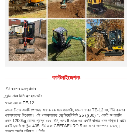
কাস্টমাইজেশনঃ
মিনি ক্রলার এক্সক্যাভার
ব্র্যান্ড নামঃ মিনি এক্সক্যাভেটর
মডেল নম্বরঃ TE-12
আমরা চীনের একটি পেশাদার খননকারক সরবরাহকারী, মডেল নম্বর TE-12 সহ মিনি ক্রলার
খননকারকের বিশেষজ্ঞ। এই খননকারকের গ্রেডিয়েবিলিটি 25 (((30) °, একটি অপারেটিং
ওজন 1200kg,রেলের প্রস্থ ১৮০ মিমি, এবং 6.5kn এর একটি বালতি খনন শক্তি। এটির
একটি চ্যাসি গ্রাউন্ড 405 মিমি এবং CEEPAEURO 5 এর সাথে শংসাপত্র রয়েছে।
ন্যূনতম অর্ডার পরিমাণঃ ১ পিসি