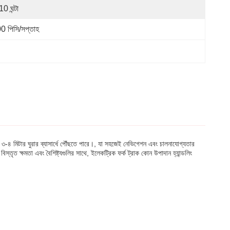
0 ঘন্টা
0 পিসি/সপ্তাহ
বং ৩-৪ মিটার ঘুরার ব্যাসার্ধে পৌঁছতে পারে।, যা সহজেই নেভিগেশন এবং চালনাযোগ্যতার
তৃত ক্ষমতা এবং বৈশিষ্ট্যগুলির সাথে, ইলেকট্রিক ফর্ক ট্রাক কোন উপাদান হ্যান্ডলিং