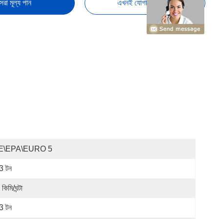
েরা মূল্য পান
এখনই যোগাযোগ করুন
E\EPA\EURO 5
3 টন
কিমি/ঘন্টা
3 টন