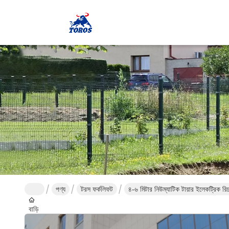
পণ্য
টরস ফর্কলিফট
৪-৬ মিটার নিউম্যাটিক টায়ার ইলেকট্রিক রিচ ট
বাড়ি