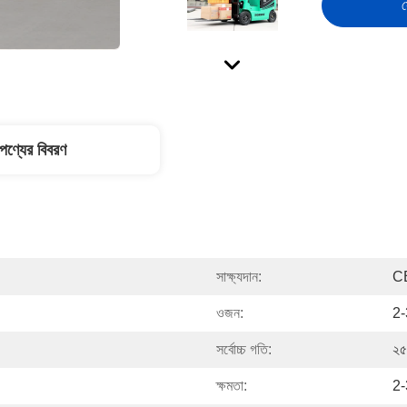
স
পণ্যের বিবরণ
সাক্ষ্যদান:
C
ওজন:
2-
সর্বোচ্চ গতি:
২৫ 
ক্ষমতা:
2-