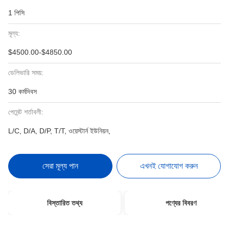
1 পিসি
মূল্য:
$4500.00-$4850.00
ডেলিভারি সময়:
30 কর্মদিবস
পেমেন্ট শর্তাবলী:
L/C, D/A, D/P, T/T, ওয়েস্টার্ন ইউনিয়ন,
সেরা মূল্য পান
এখনই যোগাযোগ করুন
বিস্তারিত তথ্য
পণ্যের বিবরণ