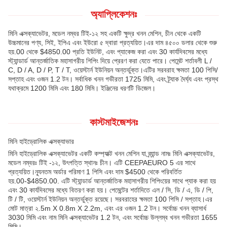
অ্যাপ্লিকেশনঃ
মিনি এক্সক্যাভেটর, মডেল নম্বর টিই-১২ সহ একটি ক্ষুদ্র খনন মেশিন, চীন থেকে একটি
উচ্চমানের পণ্য, সিই, ইপিএ এবং ইউরো ৫ দ্বারা প্রত্যয়িত।এর দাম ৪৫০০ ডলার থেকে শুরু
হয়.00 থেকে $4850.00 প্রতি ইউনিট, এবং প্যাকেজ করা এবং 30 কার্যদিবসের মধ্যে
স্ট্যান্ডার্ড আন্তর্জাতিক মহাসাগরীয় শিপিং দিয়ে প্রেরণ করা যেতে পারে। পেমেন্ট শর্তাবলী L /
C, D / A, D / P, T / T, ওয়েস্টার্ন ইউনিয়ন অন্তর্ভুক্ত।এটির সরবরাহ ক্ষমতা 100 পিসি/
সপ্তাহ এবং ওজন 1.2 টন। সর্বাধিক খনন গভীরতা 1725 মিমি, এবং ট্র্যাক দৈর্ঘ্য এবং প্রস্থ
যথাক্রমে 1200 মিমি এবং 180 মিমি। ইঞ্জিনের ধরণটি ডিজেল।
কাস্টমাইজেশনঃ
মিনি হাইড্রোলিক এক্সক্যাভার
মিনি হাইড্রোলিক এক্সক্যাভেটর একটি কম্প্যাক্ট খনন মেশিন যা ব্র্যান্ড নামঃ মিনি এক্সক্যাভেটর,
মডেল নম্বরঃ টিই -১২, উৎপত্তি স্থানঃ চীন। এটি CEEPAEURO 5 এর সাথে
প্রত্যয়িত।ন্যূনতম অর্ডার পরিমাণ 1 পিসি এবং দাম $4500 থেকে পরিবর্তিত
হয়.00-$4850.00. এটি স্ট্যান্ডার্ড আন্তর্জাতিক মহাসাগরীয় শিপিংয়ের সাথে প্যাক করা হয়
এবং 30 কার্যদিবসের মধ্যে বিতরণ করা হয়। পেমেন্টের শর্তাদিতে এল / সি, ডি / এ, ডি / পি,
টি / টি, ওয়েস্টার্ন ইউনিয়ন অন্তর্ভুক্ত রয়েছে। সরবরাহের ক্ষমতা 100 পিসি / সপ্তাহ।এর
মোট মাত্রা ২.5m X 0.8m X 2.2m, এবং এর ওজন 1.2 টন। সর্বোচ্চ খনন ব্যাসার্ধ
3030 মিমি এবং নাম মিনি এক্সক্যাভেটর 1.2 টন, এবং সর্বোচ্চ উল্লম্ব খনন গভীরতা 1655
মিমি।