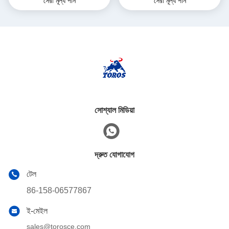
সেরা মূল্য পান
সেরা মূল্য পান
ব্যাগার
2285 মিমি পৌরসভা কাজের জন্য
সোশ্যাল মিডিয়া
দ্রুত যোগাযোগ
টেল
86-158-06577867
ই-মেইল
sales@torosce.com