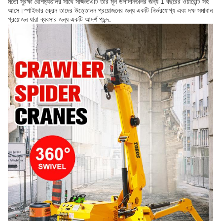
মতো সুরক্ষা বৈশিষ্ট্যগুলির সাথে সজ্জিতএটি তার মূল উপাদানগুলির জন্য 1 বছরের ওয়ারেন্টি সহ
আসে।স্পাইডার ক্রেন তাদের উত্তোলন প্রয়োজনের জন্য একটি নির্ভরযোগ্য এবং দক্ষ সমাধান
প্রয়োজন যারা ব্যবসার জন্য একটি আদর্শ পছন্দ.