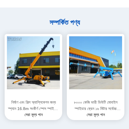
সম্পর্কিত পণ্য
নির্মাণ এবং শিল্প অ্যাপ্লিকেশন জন্য
৮০০০ কেজি ভারী ডিউটি মোবাইল
স্প্যান 16.8m সংকীর্ণ স্পেস স্পাইডার
স্পাইডার ক্রেন ১৬ মিটার সর্বোচ্চ
সেরা মূল্য পান
সেরা মূল্য পান
ক্রেন
উত্তোলনের উচ্চতা