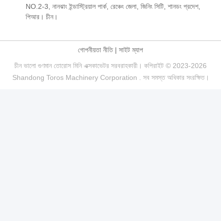
NO.2-3, নানঝাং ইন্ডাস্ট্রিয়াল পার্ক, রেঞ্চেং জেলা, জিনিং সিটি, শানডং প্রদেশ,
পিআর। চীন।
গোপনীয়তা নীতি
|
সাইট ম্যাপ
চীন ভালো গুণমান তোরোস মিনি এক্সকাভেটর সরবরাহকারী। কপিরাইট © 2023-2026
Shandong Toros Machinery Corporation . সব সমস্ত অধিকার সংরক্ষিত।