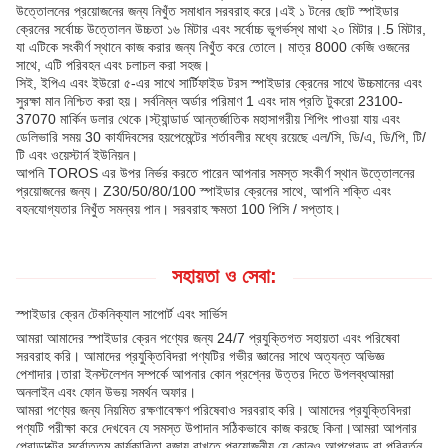
উত্তোলনের প্রয়োজনের জন্য নিখুঁত সমাধান সরবরাহ করে।এই ১ টনের ছোট স্পাইডার
ক্রেনের সর্বোচ্চ উত্তোলন উচ্চতা ১৬ মিটার এবং সর্বোচ্চ ভূগর্ভস্থ মাথা ২০ মিটার।.5 মিটার,
যা এটিকে সংকীর্ণ স্থানে কাজ করার জন্য নিখুঁত করে তোলে। মাত্র 8000 কেজি ওজনের
সাথে, এটি পরিবহন এবং চলাচল করা সহজ।
সিই, ইপিএ এবং ইউরো ৫-এর সাথে সার্টিফাইড টরস স্পাইডার ক্রেনের সাথে উচ্চমানের এবং
সুরক্ষা মান নিশ্চিত করা হয়। সর্বনিম্ন অর্ডার পরিমাণ 1 এবং দাম প্রতি টুকরো 23100-
37070 মার্কিন ডলার থেকে।স্ট্যান্ডার্ড আন্তর্জাতিক মহাসাগরীয় শিপিং পাওয়া যায় এবং
ডেলিভারি সময় 30 কার্যদিবসের হয়পেমেন্টের শর্তাবলীর মধ্যে রয়েছে এল/সি, ডি/এ, ডি/পি, টি/
টি এবং ওয়েস্টার্ন ইউনিয়ন।
আপনি TOROS এর উপর নির্ভর করতে পারেন আপনার সমস্ত সংকীর্ণ স্থান উত্তোলনের
প্রয়োজনের জন্য। Z30/50/80/100 স্পাইডার ক্রেনের সাথে, আপনি শক্তি এবং
বহনযোগ্যতার নিখুঁত সমন্বয় পান। সরবরাহ ক্ষমতা 100 পিসি / সপ্তাহ।
সহায়তা ও সেবা:
স্পাইডার ক্রেন টেকনিক্যাল সাপোর্ট এবং সার্ভিস
আমরা আমাদের স্পাইডার ক্রেন পণ্যের জন্য 24/7 প্রযুক্তিগত সহায়তা এবং পরিষেবা
সরবরাহ করি। আমাদের প্রযুক্তিবিদরা পণ্যটির গভীর জ্ঞানের সাথে অত্যন্ত অভিজ্ঞ
পেশাদার।তারা ইনস্টলেশন সম্পর্কে আপনার কোন প্রশ্নের উত্তর দিতে উপলব্ধআমরা
অনলাইন এবং ফোন উভয় সমর্থন অফার।
আমরা পণ্যের জন্য নিয়মিত রক্ষণাবেক্ষণ পরিষেবাও সরবরাহ করি। আমাদের প্রযুক্তিবিদরা
পণ্যটি পরীক্ষা করে দেখবেন যে সমস্ত উপাদান সঠিকভাবে কাজ করছে কিনা।আমরা আপনার
প্রোডাক্টের সর্বোত্তম কার্যকারিতা বজায় রাখতে প্রয়োজনীয় যে কোনও আপগ্রেড বা পরিবর্তন