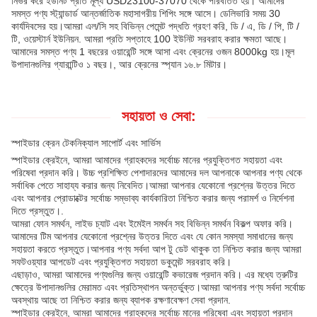
নির্ভর করে ইউনিট প্রতি মূল্য USD23100-37070 থেকে পরিবর্তিত হয়। আমাদের
সমস্ত পণ্য স্ট্যান্ডার্ড আন্তর্জাতিক মহাসাগরীয় শিপিং সঙ্গে আসে। ডেলিভারি সময় 30
কার্যদিবসের হয়।আমরা এল/সি সহ বিভিন্ন পেমেন্ট পদ্ধতি গ্রহণ করি, ডি / এ, ডি / পি, টি /
টি, ওয়েস্টার্ন ইউনিয়ন. আমরা প্রতি সপ্তাহে 100 ইউনিট সরবরাহ করার ক্ষমতা আছে।
আমাদের সমস্ত পণ্য 1 বছরের ওয়ারেন্টি সঙ্গে আসা এবং ক্রেনের ওজন 8000kg হয়।মূল
উপাদানগুলির গ্যারান্টিও ১ বছর।, আর ক্রেনের স্প্যান ১৬.৮ মিটার।
সহায়তা ও সেবা:
স্পাইডার ক্রেন টেকনিক্যাল সাপোর্ট এবং সার্ভিস
স্পাইডার ক্রেইনে, আমরা আমাদের গ্রাহকদের সর্বোচ্চ মানের প্রযুক্তিগত সহায়তা এবং
পরিষেবা প্রদান করি। উচ্চ প্রশিক্ষিত পেশাদারদের আমাদের দল আপনাকে আপনার পণ্য থেকে
সর্বাধিক পেতে সাহায্য করার জন্য নিবেদিত।আমরা আপনার যেকোনো প্রশ্নের উত্তর দিতে
এবং আপনার প্রোডাক্টের সর্বোচ্চ সম্ভাব্য কার্যকারিতা নিশ্চিত করার জন্য পরামর্শ ও নির্দেশনা
দিতে প্রস্তুত।.
আমরা ফোন সমর্থন, লাইভ চ্যাট এবং ইমেইল সমর্থন সহ বিভিন্ন সমর্থন বিকল্প অফার করি।
আমাদের টিম আপনার যেকোনো প্রশ্নের উত্তর দিতে এবং যে কোন সমস্যা সমাধানের জন্য
সহায়তা করতে প্রস্তুত।আপনার পণ্য সর্বদা আপ টু ডেট থাকুক তা নিশ্চিত করার জন্য আমরা
সফটওয়্যার আপডেট এবং প্রযুক্তিগত সহায়তা ডকুমেন্ট সরবরাহ করি।
এছাড়াও, আমরা আমাদের পণ্যগুলির জন্য ওয়ারেন্টি কভারেজ প্রদান করি। এর মধ্যে ত্রুটির
ক্ষেত্রে উপাদানগুলির মেরামত এবং প্রতিস্থাপন অন্তর্ভুক্ত।আমরা আপনার পণ্য সর্বদা সর্বোচ্চ
অবস্থায় আছে তা নিশ্চিত করার জন্য ব্যাপক রক্ষণাবেক্ষণ সেবা প্রদান.
স্পাইডার ক্রেইনে, আমরা আমাদের গ্রাহকদের সর্বোচ্চ মানের পরিষেবা এবং সহায়তা প্রদান