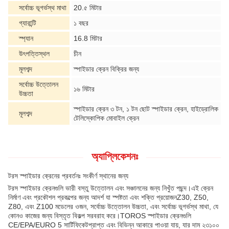
সর্বোচ্চ ভূগর্ভস্থ মাথা
20.৫ মিটার
গ্যারান্টি
১ বছর
স্প্যান
16.8 মিটার
উৎপত্তিস্থল
চীন
মূলশব্দ
স্পাইডার ক্রেন বিক্রির জন্য
সর্বোচ্চ উত্তোলন
১৬ মিটার
উচ্চতা
স্পাইডার ক্রেন ৩ টন, ১ টন ছোট স্পাইডার ক্রেন, হাইড্রোলিক
মূলশব্দ
টেলিস্কোপিক মোবাইল ক্রেন
অ্যাপ্লিকেশনঃ
টরস স্পাইডার ক্রেনের প্রবর্তনঃ সংকীর্ণ স্থানের জন্য
টরস স্পাইডার ক্রেনগুলি ভারী বস্তু উত্তোলন এবং সঞ্চালনের জন্য নিখুঁত পছন্দ।এই ক্রেন
নির্মাণ এবং প্রকৌশল প্রকল্পের জন্য আদর্শ যা স্পষ্টতা এবং শক্তি প্রয়োজনZ30, Z50,
Z80, এবং Z100 মডেলের ওজন, সর্বোচ্চ উত্তোলন উচ্চতা, এবং সর্বোচ্চ ভূগর্ভস্থ মাথা, যে
কোনও কাজের জন্য বিস্তৃত বিকল্প সরবরাহ করে।TOROS স্পাইডার ক্রেনগুলি
CE/EPA/EURO 5 সার্টিফিকেটপ্রাপ্ত এবং বিভিন্ন আকারে পাওয়া যায়, যার দাম ২৩১০০