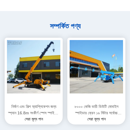
সম্পর্কিত পণ্য
নির্মাণ এবং শিল্প অ্যাপ্লিকেশন জন্য
৮০০০ কেজি ভারী ডিউটি মোবাইল
স্প্যান 16.8m সংকীর্ণ স্পেস স্পাইডার
স্পাইডার ক্রেন ১৬ মিটার সর্বোচ্চ
সেরা মূল্য পান
সেরা মূল্য পান
ক্রেন
উত্তোলনের উচ্চতা