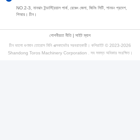
NO.2-3, নানঝাং ইন্ডাস্ট্রিয়াল পার্ক, রেঞ্চেং জেলা, জিনিং সিটি, শানডং প্রদেশ,
পিআর। চীন।
গোপনীয়তা নীতি
|
সাইট ম্যাপ
চীন ভালো গুণমান তোরোস মিনি এক্সকাভেটর সরবরাহকারী। কপিরাইট © 2023-2026
Shandong Toros Machinery Corporation . সব সমস্ত অধিকার সংরক্ষিত।