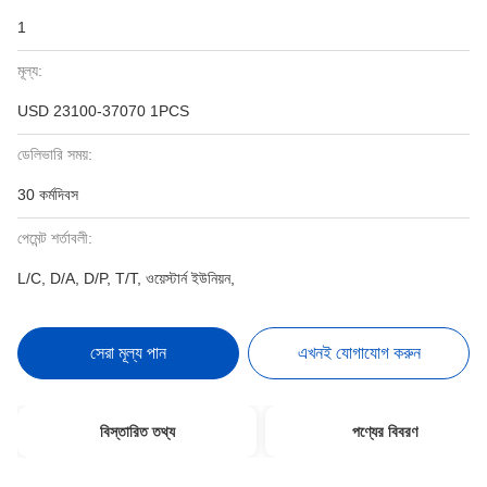
1
মূল্য:
USD 23100-37070 1PCS
ডেলিভারি সময়:
30 কর্মদিবস
পেমেন্ট শর্তাবলী:
L/C, D/A, D/P, T/T, ওয়েস্টার্ন ইউনিয়ন,
সেরা মূল্য পান
এখনই যোগাযোগ করুন
বিস্তারিত তথ্য
পণ্যের বিবরণ