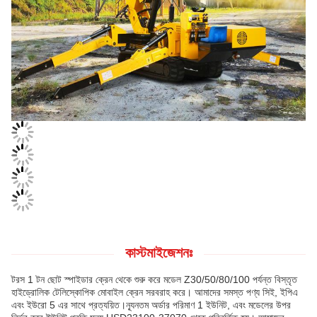
কাস্টমাইজেশনঃ
টরস 1 টন ছোট স্পাইডার ক্রেন থেকে শুরু করে মডেল Z30/50/80/100 পর্যন্ত বিস্তৃত
হাইড্রোলিক টেলিস্কোপিক মোবাইল ক্রেন সরবরাহ করে। আমাদের সমস্ত পণ্য সিই, ইপিএ
এবং ইউরো 5 এর সাথে প্রত্যয়িত।ন্যূনতম অর্ডার পরিমাণ 1 ইউনিট, এবং মডেলের উপর