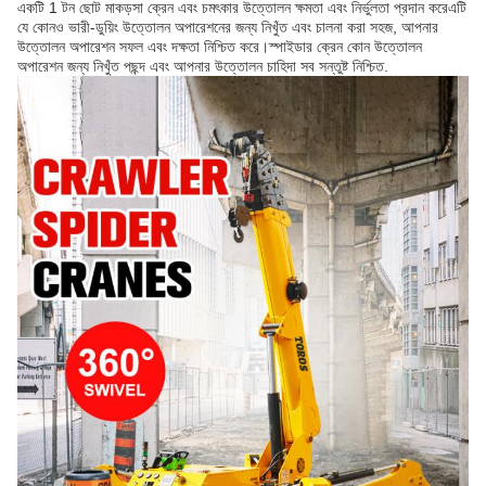
একটি 1 টন ছোট মাকড়সা ক্রেন এবং চমৎকার উত্তোলন ক্ষমতা এবং নির্ভুলতা প্রদান করেএটি
যে কোনও ভারী-ডুয়িং উত্তোলন অপারেশনের জন্য নিখুঁত এবং চালনা করা সহজ, আপনার
উত্তোলন অপারেশন সফল এবং দক্ষতা নিশ্চিত করে।স্পাইডার ক্রেন কোন উত্তোলন
অপারেশন জন্য নিখুঁত পছন্দ এবং আপনার উত্তোলন চাহিদা সব সন্তুষ্ট নিশ্চিত.