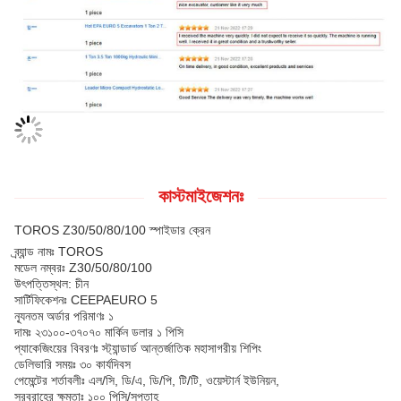
কাস্টমাইজেশনঃ
TOROS Z30/50/80/100 স্পাইডার ক্রেন
ব্র্যান্ড নামঃ TOROS
মডেল নম্বরঃ Z30/50/80/100
উৎপত্তিস্থল: চীন
সার্টিফিকেশনঃ CEEPAEURO 5
ন্যূনতম অর্ডার পরিমাণঃ ১
দামঃ ২৩১০০-৩৭০৭০ মার্কিন ডলার ১ পিসি
প্যাকেজিংয়ের বিবরণঃ স্ট্যান্ডার্ড আন্তর্জাতিক মহাসাগরীয় শিপিং
ডেলিভারি সময়ঃ ৩০ কার্যদিবস
পেমেন্টের শর্তাবলীঃ এল/সি, ডি/এ, ডি/পি, টি/টি, ওয়েস্টার্ন ইউনিয়ন,
সরবরাহের ক্ষমতাঃ ১০০ পিসি/সপ্তাহ