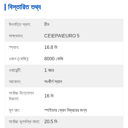
বিস্তারিত তথ্য
উৎপত্তি স্থল:
চীন
সাক্ষ্যদান:
CE\EPA\EURO 5
স্প্যান:
16.8 মি
ওজন (কেজি):
8000 কেজি
ওয়ারেন্টি:
1 বছর
আবেদন:
সংকীর্ণ স্থান
সর্বোচ্চ উত্তোলন
16 মি
উচ্চতা:
মূল শব্দ:
স্পাইডার ক্রেন বিক্রয়ের জন্য
সর্বোচ্চ ভূগর্ভস্থ মাথা:
20.5 মি