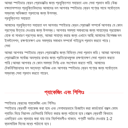
আমরা স্পাইডার ক্রেন প্রোডাক্টের জন্য প্রযুক্তিগত সহায়তা এবং সেবা প্রদান করি।উচ্চ
দক্ষতাসম্পন্ন প্রযুক্তিবিদদের আমাদের দল আপনার স্পাইডার ক্রেন পণ্যের সাথে সর্বোত্তম
সম্ভাব্য অভিজ্ঞতা প্রদানের জন্য উপলব্ধ.
প্রযুক্তিগত সহায়তা
আমাদের প্রযুক্তিগত সহায়তা দল আপনার স্পাইডার ক্রেন প্রোডাক্ট সম্পর্কে আপনার যে কোন
প্রশ্নের উত্তর দেওয়ার জন্য উপলব্ধ। আপনার সমস্যা সমাধানের জন্য সাহায্যের প্রয়োজন
হোক বা সাধারণ প্রশ্নের জন্য, আমরা সাহায্য করার জন্য এখানে আছি.আমাদের বিশেষজ্ঞ দল
ইনস্টলেশন, রক্ষণাবেক্ষণ এবং সমস্যার সমাধান সম্পর্কে গাইডেন্স প্রদান করতে পারে।
সেবা
আমরা আপনার স্পাইডার ক্রেন প্রোডাক্টের জন্য বিভিন্ন সেবা প্রদান করি। আমরা আপনার
প্রোডাক্টকে সর্বোচ্চ অবস্থায় রাখার জন্য প্রতিরোধমূলক রক্ষণাবেক্ষণ সেবা প্রদান করতে
পারি।আমরা আপনার যে কোন সমস্যা নির্ণয় এবং সংশোধন করতে পারি. আমাদের
টেকনিশিয়ানদের দল অত্যন্ত অভিজ্ঞ এবং আপনার স্পাইডার ক্রেন পণ্যের জন্য সর্বোত্তম
সম্ভাব্য সেবা প্রদান করতে পারেন.
প্যাকেজিং এবং শিপিংঃ
স্পাইডার ক্রেনের প্যাকেজিং এবং শিপিংঃ
স্পাইডার ক্রেনটি প্যাকেজ করা হবে এবং পেশাদারভাবে ডিজাইন করা কার্ডবোর্ড বাক্সে ফোম
প্যাডিং দিয়ে নিরাপদ ডেলিভারি নিশ্চিত করার জন্য পাঠানো হবে।বাক্সে ক্রেনটি কিভাবে
একত্রিত এবং ব্যবহার করা যায় তার নির্দেশাবলীও থাকবে. পণ্যটি অর্ডার দেওয়ার 1-2
ব্যবসায়িক দিনের মধ্যে পাঠানো হবে।