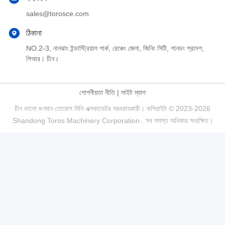
sales@torosce.com
ঠিকানা
NO.2-3, নানঝাং ইন্ডাস্ট্রিয়াল পার্ক, রেঞ্চেং জেলা, জিনিং সিটি, শানডং প্রদেশ,
পিআর। চীন।
গোপনীয়তা নীতি
|
সাইট ম্যাপ
চীন ভালো গুণমান তোরোস মিনি এক্সকাভেটর সরবরাহকারী। কপিরাইট © 2023-2026
Shandong Toros Machinery Corporation . সব সমস্ত অধিকার সংরক্ষিত।