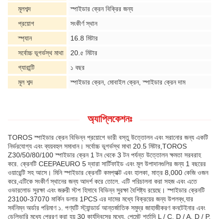
মূলশব্দ
স্পাইডার ক্রেন বিক্রির জন্য
প্রয়োগ
সংকীর্ণ স্থান
স্প্যান
16.8 মিটার
সর্বোচ্চ ভূগর্ভস্থ মাথা
20.৫ মিটার
গ্যারান্টি
১ বছর
মূল শব্দ
স্পাইডার ক্রেন, মোবাইল ক্রেন, স্পাইডার ক্রেন দাম
অ্যাপ্লিকেশনঃ
TOROS স্পাইডার ক্রেন বিভিন্ন প্রয়োগে ভারী বস্তু উত্তোলন এবং সরানোর জন্য একটি
নির্ভরযোগ্য এবং ব্যয়বহুল সমাধান। সর্বোচ্চ ভূগর্ভস্থ মাথা 20.5 মিটার,TOROS
Z30/50/80/100 স্পাইডার ক্রেন 1 টন থেকে 3 টন পর্যন্ত উত্তোলন ক্ষমতা সরবরাহ
করে. ক্রেনটি CEEPAEURO 5 দ্বারা সার্টিফাইড এবং মূল উপাদানগুলির জন্য 1 বছরের
ওয়ারেন্টি সহ আসে। মিনি স্পাইডার ক্রেনটি কমপ্যাক্ট এবং হালকা, মাত্র 8,000 কেজি ওজন
করে,এটিকে সংকীর্ণ স্থানের জন্য আদর্শ করে তোলে. এটি পরিচালনা করা সহজ এবং এতে
ওভারলোড সুরক্ষা এবং জরুরী স্টপ হিসাবে বিভিন্ন সুরক্ষা বৈশিষ্ট্য রয়েছে। স্পাইডার ক্রেনটি
23100-37070 মার্কিন ডলার 1PCS এর দামের মধ্যে বিক্রয়ের জন্য উপলব্ধ,যার
সর্বনিম্ন অর্ডার পরিমাণ ১. পণ্যটি স্ট্যান্ডার্ড আন্তর্জাতিক সমুদ্র জাহাজীকরণ কনটেইনার এবং
ডেলিভারি মধ্যে প্রেরণ করা হয় 30 কার্যদিবসের মধ্যে. পেমেন্ট শর্তাদি L / C, D / A, D / P,