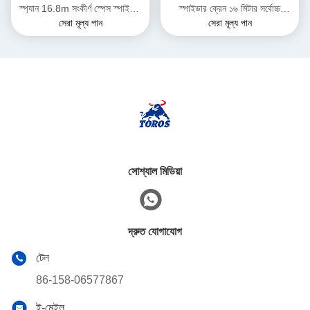
স্প্যান 16.8m সংকীর্ণ স্পেস স্পাইডার
স্পাইডার ক্রেন ১৬ মিটার সর্বোচ্চ
সেরা মূল্য পান
সেরা মূল্য পান
ক্রেন
উত্তোলনের উচ্চতা
সোশ্যাল মিডিয়া
দ্রুত যোগাযোগ
টেল
86-158-06577867
ই-মেইল