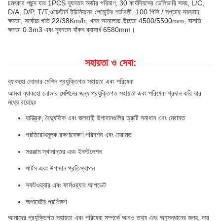
চমৎকার পছন্দ যার 1PCS ন্যূনতম অর্ডার পরিমাণ, 30 কার্যদিবসের ডেলিভারি সময়, L/C,
D/A, D/P, T/T,ওয়েস্টার্ন ইউনিয়নের পেমেন্টের শর্তাবলী, 100 পিসি / সপ্তাহ সরবরাহ
ক্ষমতা, সর্বোচ্চ গতি 22/38Km/h, খনন আনলোড উচ্চতা 4500/5500mm, বালতি
ক্ষমতা 0.3m3 এবং ন্যূনতম বাঁকন ব্যাসার্ধ 6580mm।
সহায়তা ও সেবা:
ব্যাকহো লোডার মেশিন প্রযুক্তিগত সহায়তা এবং পরিষেবা
আমরা ব্যাকহো লোডার মেশিনের জন্য প্রযুক্তিগত সহায়তা এবং পরিষেবা প্রদান করি যার
মধ্যে রয়েছেঃ
যান্ত্রিক, বৈদ্যুতিক এবং জলবাহী উপাদানগুলির ত্রুটি সমাধান এবং মেরামত
প্রতিরোধমূলক রক্ষণাবেক্ষণ পরিদর্শন এবং মেরামত
সরঞ্জাম স্থানান্তর এবং ইনস্টলেশন
পার্টস এবং উপাদান প্রতিস্থাপন
সফটওয়্যার এবং ফার্মওয়্যার আপডেট
অপারেটর প্রশিক্ষণ
আমাদের প্রযুক্তিগত সহায়তা এবং পরিষেবা সম্পর্কে আরও তথ্য এবং অনুসন্ধানের জন্য, দয়া