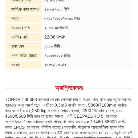
নামমাত্র শক্তি
৮৫ কিলোওয়াট
সর্বাধিক খনন ব্যাসার্ধ
৫৮০০/৭১০০ মিমি
মাত্রা
৬১৫০*২৩৫০*৩৭৬৩ মিমি
নামমাত্র গতি
২৪০০ আর/মিনিট
সর্বাধিক গতি
22/38Km/h
চাকা বেস
২২০০ মিমি
খনন লোডিং উচ্চতা
৪৫০০/৫৫০০ মিমি
প্রকার
ব্যাকহো লোডার
অ্যাপ্লিকেশনঃ
TOROS TBL388 ব্যাকহো লোডার মেশিনটি নির্মাণ, বিল্ডিং, খনি, কৃষি এবং ল্যান্ডস্কেপিং
প্রকল্পের জন্য আদর্শ পছন্দ। এটিতে 0.3m3 বালতি ক্ষমতা, 5800/7100mm সর্বোচ্চ
খনন ব্যাসার্ধ রয়েছে,2500kg নামমাত্র লোডিং ক্ষমতা, 2200 মিমি চাকার বেস, এবং
4500/5500 মিমি খনন আনলোড উচ্চতা। এটি CEEPAEURO 5 এর সাথে
শংসাপত্রিত, 1 এর সর্বনিম্ন অর্ডার পরিমাণের সাথে আসে এবং 11460-38000 মার্কিন
ডলার 1PCS এর দামের পরিসীমা রয়েছে।প্যাকেজিং স্ট্যান্ডার্ড আন্তর্জাতিক মহাসাগরীয়
শিপিংয়ে করা হয়, এবং ডেলিভারি সময় 30 কার্যদিবসের মধ্যে অনুমান করা হয়। পেমেন্ট শর্তাবলী