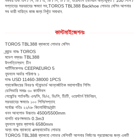
নমনীয় এবং এল / সি, ডি / এ, ডি / পি, টি / টি, ওয়েস্টার্ন ইউনিয়ন অন্তর্ভুক্ত। 100 পিসি /
সপ্তাহের সরবরাহের ক্ষমতা সহ,TOROS TBL388 Backhoe লোডার মেশিন আপনার
সব ভারী দায়িত্ব কাজ জন্য নিখুঁত সমাধান.
কাস্টমাইজেশনঃ
TOROS TBL388 ব্যাকহো লোডার মেশিন
ব্র্যান্ড নামঃ TOROS
মডেল নম্বরঃ TBL388
উৎপত্তিস্থল: চীন
সার্টিফিকেশনঃ CEEPAEURO 5
ন্যূনতম অর্ডার পরিমাণঃ ১
দামঃ USD 11460-38000 1PCS
প্যাকেজিংয়ের বিবরণঃ স্ট্যান্ডার্ড আন্তর্জাতিক মহাসাগরীয় শিপিং
ডেলিভারি সময়ঃ ৩০ কার্যদিবস
পেমেন্টের শর্তাবলীঃ এল/সি, ডি/এ, ডি/পি, টি/টি, ওয়েস্টার্ন ইউনিয়ন,
সরবরাহের ক্ষমতাঃ ১০০ পিসি/সপ্তাহ
সর্বোচ্চ গতিঃ ২২/৩৮ কিলোমিটার/ঘন্টা
খনন আনলোড উচ্চতাঃ 4500/5500mm
বালতি ধারণক্ষমতাঃ 0.3m3
ন্যূনতম ঘুরার ব্যাসার্ধঃ 6580mm
অন্য নামঃ ব্যাকহো এক্সক্যাভেটর লোডার
TOROS TBL388 ব্যাকহো লোডার মেশিনটি আপনার নির্মাণের প্রয়োজনের জন্য একটি