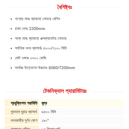
বৈশিষ্ট্যঃ
পণ্যের নামঃ ব্যাকহো লোডার মেশিন
চাকা বেসঃ 2200mm
অন্য নামঃ ব্যাকহো এক্সক্যাভেটর লোডার
সর্বাধিক খনন ব্যাসার্ধঃ ৫৮০০/৭১০০ মিমি
মোট ওজনঃ ৮৩০০ কেজি
সর্বোচ্চ উত্তোলন উচ্চতাঃ 6060/7200mm
টেকনিক্যাল প্যারামিটারঃ
প্রযুক্তিগত পরামিতি
মূল্য
ন্যূনতম ঘুরার ব্যাসার্ধ
৬৫৮০ মিমি
খননকারীর ঘূর্ণন কোণ
১৯০°