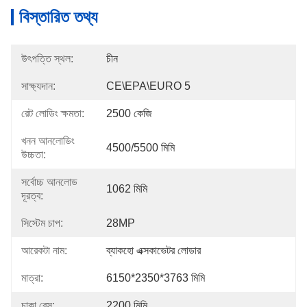
বিস্তারিত তথ্য
উৎপত্তি স্থল:
চীন
সাক্ষ্যদান:
CE\EPA\EURO 5
রেট লোডিং ক্ষমতা:
2500 কেজি
খনন আনলোডিং
4500/5500 মিমি
উচ্চতা:
সর্বোচ্চ আনলোড
1062 মিমি
দূরত্ব:
সিস্টেম চাপ:
28MP
আরেকটা নাম:
ব্যাকহো এক্সকাভেটর লোডার
মাত্রা:
6150*2350*3763 মিমি
চাকা বেস:
2200 মিমি