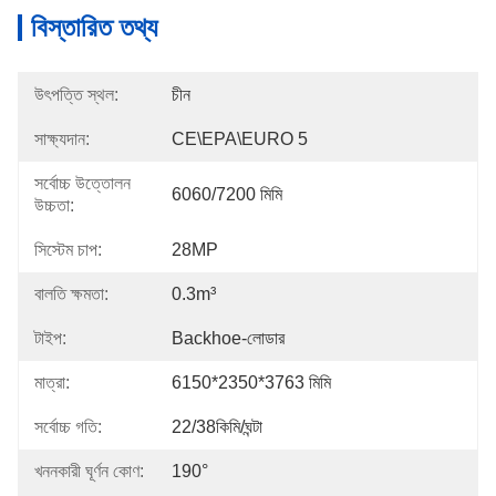
বিস্তারিত তথ্য
উৎপত্তি স্থল:
চীন
সাক্ষ্যদান:
CE\EPA\EURO 5
সর্বোচ্চ উত্তোলন
6060/7200 মিমি
উচ্চতা:
সিস্টেম চাপ:
28MP
বালতি ক্ষমতা:
0.3m³
টাইপ:
Backhoe-লোডার
মাত্রা:
6150*2350*3763 মিমি
সর্বোচ্চ গতি:
22/38কিমি/ঘন্টা
খননকারী ঘূর্ণন কোণ:
190°