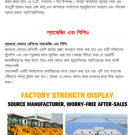
করার জন্য দিনে ২৪ ঘণ্টা, সপ্তাহে ৭ দিন উপলব্ধ। আমরা অসামান্য গ্রাহক সেবা এবং
সন্তুষ্টি প্রদান করার চেষ্টা করি,এবং আপনাকে সর্বোত্তম প্রযুক্তিগত সহায়তা এবং পরিষেবা
প্রদান করতে প্রতিশ্রুতিবদ্ধ.
প্যাকেজিং এবং শিপিংঃ
ব্যাকহো লোডার মেশিনের প্যাকেজিং এবং শিপিং
ব্যাকহো লোডার মেশিনটি একটি কাঠের বাক্সে সাবধানে প্যাক করা হবে এবং ভারী দায়িত্বের
স্ট্র্যাপিং এবং কোণ সুরক্ষার সাথে সুরক্ষিত করা হবে।আমরা নিশ্চিত করব যে ক্রেটটি
জাহাজীকরণের সময় ঘটতে পারে এমন কোনও রুক্ষ হ্যান্ডলিংয়ের প্রতিরোধের জন্য যথেষ্ট
শক্তিশালী.
প্যাকেজটি একটি নির্ভরযোগ্য ক্যারিয়ারের সাথে প্রেরণ করা হবে এবং এটি তার গন্তব্যে
পৌঁছানো পর্যন্ত ট্র্যাক করা হবে। আমরা যে কোনও ক্ষতির জন্য চালানের জন্য বীমা প্রদান
করব।