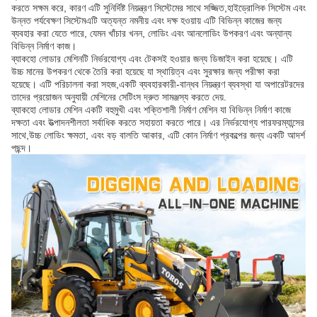
করতে সক্ষম করে, কারণ এটি সুনির্দিষ্ট নিয়ন্ত্রণ সিস্টেমের সাথে সজ্জিত,হাইড্রোলিক সিস্টেম এবং
উন্নত পর্যবেক্ষণ সিস্টেমএটি অত্যন্ত নমনীয় এবং দক্ষ হওয়ায় এটি বিভিন্ন কাজের জন্য
ব্যবহার করা যেতে পারে, যেমন খাঁচার খনন, লোডিং এবং আনলোডিং উপকরণ এবং অন্যান্য
বিভিন্ন নির্মাণ কাজ।
ব্যাকহো লোডার মেশিনটি নির্ভরযোগ্য এবং টেকসই হওয়ার জন্য ডিজাইন করা হয়েছে। এটি
উচ্চ মানের উপকরণ থেকে তৈরি করা হয়েছে যা স্থায়িত্ব এবং সুরক্ষার জন্য পরীক্ষা করা
হয়েছে। এটি পরিচালনা করা সহজ,একটি ব্যবহারকারী-বান্ধব নিয়ন্ত্রণ ব্যবস্থা যা অপারেটরদের
তাদের প্রয়োজন অনুযায়ী মেশিনের সেটিংস দ্রুত সামঞ্জস্য করতে দেয়.
ব্যাকহো লোডার মেশিন একটি বহুমুখী এবং শক্তিশালী নির্মাণ মেশিন যা বিভিন্ন নির্মাণ কাজে
দক্ষতা এবং উত্পাদনশীলতা সর্বাধিক করতে সহায়তা করতে পারে। এর নির্ভরযোগ্য পারফরম্যান্সের
সাথে,উচ্চ লোডিং ক্ষমতা, এবং বড় বালতি আকার, এটি কোন নির্মাণ প্রকল্পের জন্য একটি আদর্শ
পছন্দ।