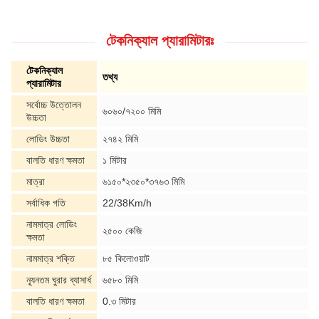
টেকনিক্যাল প্যারামিটারঃ
টেকনিক্যাল
তথ্য
প্যারামিটার
সর্বোচ্চ উত্তোলন
৬০৬০/৭২০০ মিমি
উচ্চতা
লোডিং উচ্চতা
২৭৪২ মিমি
বালতি ধারণ ক্ষমতা
১ মিটার
মাত্রা
৬১৫০*২৩৫০*৩৭৬৩ মিমি
সর্বাধিক গতি
22/38Km/h
নামমাত্র লোডিং
২৫০০ কেজি
ক্ষমতা
নামমাত্র শক্তি
৮৫ কিলোওয়াট
ন্যূনতম ঘুরার ব্যাসার্ধ
৬৫৮০ মিমি
বালতি ধারণ ক্ষমতা
0.৩ মিটার