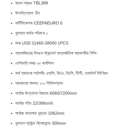
মডেল নম্বরঃ TBL388
উৎপত্তিস্থল: চীন
সার্টিফিকেশনঃ CEEPAEURO 5
ন্যূনতম অর্ডার পরিমাণঃ ১
দামঃ USD 11460-38000 1PCS
প্যাকেজিংয়ের বিবরণঃ স্ট্যান্ডার্ড আন্তর্জাতিক মহাসাগরীয় শিপিং
ডেলিভারি সময়ঃ ৩০ কার্যদিবস
অর্থ প্রদানের শর্তাবলীঃ এল/সি, ডি/এ, ডি/পি, টি/টি, ওয়েস্টার্ন ইউনিয়ন
সরবরাহের ক্ষমতাঃ ১০০ পিসি/সপ্তাহ
সর্বোচ্চ উত্তোলন উচ্চতাঃ 6060/7200mm
সর্বোচ্চ গতিঃ 22/38Km/h
সর্বোচ্চ আনলোড দূরত্বঃ 1062mm
ন্যূনতম গ্রাউন্ড ক্লিয়ারেন্সঃ 300mm