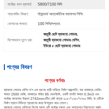
সর্বোচ্চ খনন ব্যাসার্ধ:
5800/7100 মিমি
প্যাকেজিং বিবরণ:
স্ট্যান্ডার্ড আন্তর্জাতিক মহাসাগর শিপিং
যোগানের ক্ষমতা:
100 পিসি/সপ্তাহ
বহুমুখী ছোট ব্যাকহো লোডার
, 
বিশেষভাবে তুলে ধরা:
বহুমুখী ব্যাকহো লোডার মেশিন
, 
ইউরো ৫ ছোট ব্যাকহো লোডার
পণ্যের বিবরণ
পণ্যের বর্ণনাঃ
ব্যাকহো লোডার মেশিন হ'ল এক ধরণের ভারী দায়িত্ব নির্মাণ যন্ত্রপাতি, যার নামমাত্র লোডিং
ক্ষমতা 2500 কেজি, নামমাত্র শক্তি 85 কেডব্লিউ, একটি বালতি ক্ষমতা 0.3m3 এবং
সর্বোচ্চ আনলোড উচ্চতা 2742mmএটির মোট মাত্রা ৬১৫০*২৩৫০*৩৭৬৩ মিমি, যা এটিকে
নির্মাণ স্থানে বিভিন্ন প্রয়োগের জন্য উপযুক্ত করে তোলে।
ব্যাকহো লোডার মেশিনের বিশেষ নকশা এটি সর্বোচ্চ দক্ষতা এবং অপারেশনে নিরাপত্তা অর্জন