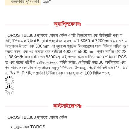
খননকারীর ঘূর্ণন কোণ
১৯০°
অ্যাপ্লিকেশনঃ
TOROS TBL388 ব্যাকহো লোডার মেশিন একটি নির্ভরযোগ্য এবং দীর্ঘস্থায়ী পণ্য যা
সিই, ইপিএ এবং ইউরো 5 দ্বারা প্রত্যয়িত হয়েছে।এটি 6060 বা 7200mm এর সর্বোচ্চ
উত্তোলন উচ্চতা এবং 300mm এর ন্যূনতম গ্রাউন্ড ক্লিয়ারেন্সের সাথে বিভিন্ন চাহিদা পূরণ
করতে সক্ষম, এবং এর সর্বোচ্চ খনন গভীরতা 4000 বা 5500mm. প্লাস সর্বোচ্চ গতি 22
বা 38Km/h এবং মোট ওজন 8300kg. এই পণ্যের জন্য সর্বনিম্ন অর্ডার পরিমাণ 1PCS
হয়,এবং দামের পরিসীমা ১১৪৬০-৩৮০০০ মার্কিন ডলার. ডেলিভারি সময় 30 কার্যদিবসের এবং
প্যাকেজিং বিবরণ মান আন্তর্জাতিক সমুদ্র শিপিং হয়. উপরন্তু, পেমেন্ট শর্তাবলী এল / সি, ডি /
এ, ডি / পি, টি / টি, ওয়েস্টার্ন ইউনিয়ন,এবং সরবরাহ ক্ষমতা 100 পিসি/সপ্তাহ.
কাস্টমাইজেশনঃ
TOROS TBL388 ব্যাকহো লোডার মেশিন
ব্র্যান্ড নামঃ TOROS