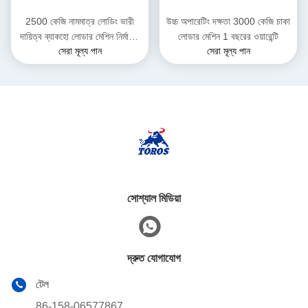
2500 কেজি নামমাত্র লোডিং ভারী
উচ্চ অপারেটিং দক্ষতা 3000 কেজি চাকা
দায়িত্ব ব্যাকহো লোডার মেশিন নির্মাণের
লোডার মেশিন 1 বছরের ওয়ারেন্টি
সেরা মূল্য পান
সেরা মূল্য পান
জন্য
সোশ্যাল মিডিয়া
দ্রুত যোগাযোগ
টেল
86-158-06577867