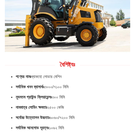
বৈশিষ্ট্যঃ
পণ্যের নামঃ
ব্যাকহো লোডার মেশিন
সর্বাধিক খনন ব্যাসার্ধঃ
৫৮০০/৭১০০ মিমি
ন্যূনতম গ্রাউন্ড ক্লিয়ারেন্সঃ
৩০০ মিমি
নামমাত্র লোডিং ক্ষমতাঃ
২৫০০ কেজি
সর্বোচ্চ উত্তোলন উচ্চতাঃ
৬০৬০/৭২০০ মিমি
সর্বাধিক আনলোড দূরত্বঃ
১০৬২ মিমি