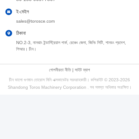
ই-মেইল
sales@torosce.com
ঠিকানা
NO.2-3, নানঝাং ইন্ডাস্ট্রিয়াল পার্ক, রেঞ্চেং জেলা, জিনিং সিটি, শানডং প্রদেশ,
পিআর। চীন।
গোপনীয়তা নীতি
|
সাইট ম্যাপ
চীন ভালো গুণমান তোরোস মিনি এক্সকাভেটর সরবরাহকারী। কপিরাইট © 2023-2026
Shandong Toros Machinery Corporation . সব সমস্ত অধিকার সংরক্ষিত।