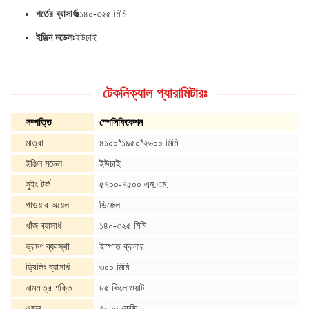
গর্তের ব্যাসার্ধঃ
১৪০-৩২৫ মিমি
ইঞ্জিন মডেলঃ
ইউচাই
টেকনিক্যাল প্যারামিটারঃ
সম্পত্তি
স্পেসিফিকেশন
মাত্রা
৪১০০*১৯৫০*২৬০০ মিমি
ইঞ্জিন মডেল
ইউচাই
সুইং টর্ক
৫৭০০-৭৫০০ এন.এম.
পাওয়ার অয়েল
ডিজেল
খাঁজ ব্যাসার্ধ
১৪০-৩২৫ মিমি
ভ্রমণ ব্যবস্থা
ইস্পাত ক্রলার
ড্রিলিং ব্যাসার্ধ
৩০০ মিমি
নামমাত্র শক্তি
৮৫ কিলোওয়াট
ওজন
৭০০০ কেজি