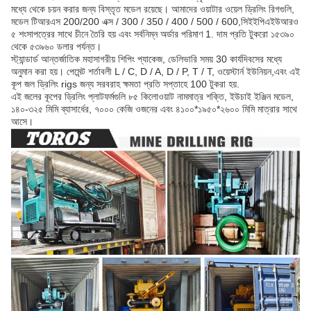
মধ্যে থেকে চয়ন করার জন্য বিস্তৃত মডেল রয়েছে। আমাদের ওয়াটার ওয়েল ড্রিলিং রিগগুলি,
মডেল টিআরএস 200/200 এক্স / 300 / 350 / 400 / 500 / 600,সিইইপিএইউআরও
৫ শংসাপত্রের সাথে চীনে তৈরি হয় এবং সর্বনিম্ন অর্ডার পরিমাণ 1. দাম প্রতি টুকরো ১৫৩৯০
থেকে ৫৩৯৬০ ডলার পর্যন্ত।
স্ট্যান্ডার্ড আন্তর্জাতিক মহাসাগরীয় শিপিং প্যাকেজ, ডেলিভারি সময় 30 কার্যদিবসের মধ্যে
অনুমান করা হয়। পেমেন্ট শর্তাবলী L / C, D / A, D / P, T / T, ওয়েস্টার্ন ইউনিয়ন,এবং এই
কূপ জল ড্রিলিং rigs জন্য সরবরাহ ক্ষমতা প্রতি সপ্তাহে 100 টুকরা হয়.
এই জলের কূপের ড্রিলিং প্লাটফর্মগুলি ৮৫ কিলোওয়াট নামমাত্র শক্তি, ইউচাই ইঞ্জিন মডেল,
১৪০-৩২৫ মিমি ব্যাসার্ধের, ৭০০০ কেজি ওজনের এবং ৪১০০*১৯৫০*২৬০০ মিমি মাত্রার সাথে
আসে।