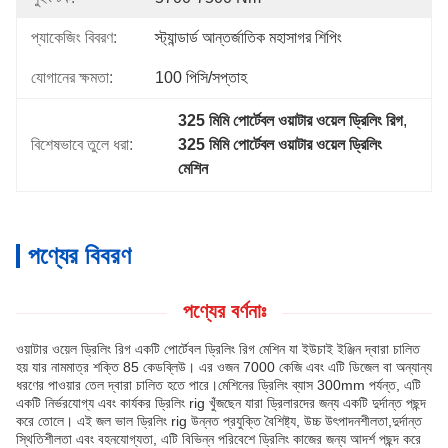
প্যাকেজিং বিবরণ:
স্ট্যান্ডার্ড আন্তর্জাতিক মহাসাগর শিপিং
যোগানের ক্ষমতা:
100 পিসি/সপ্তাহ
325 মিমি পোর্টেবল ওয়াটার ওয়েল ড্রিলিং রিগ
, 
বিশেষভাবে তুলে ধরা:
325 মিমি পোর্টেবল ওয়াটার ওয়েল ড্রিলিং 
মেশিন
পণ্যের বিবরণ
পণ্যের বর্ণনাঃ
ওয়াটার ওয়েল ড্রিলিং রিগ একটি পোর্টেবল ড্রিলিং রিগ মেশিন যা ইউচাই ইঞ্জিন দ্বারা চালিত
হয় যার নামমাত্র শক্তি 85 কেডব্লিউ। এর ওজন 7000 কেজি এবং এটি ডিজেল বা অন্যান্য
ধরণের পাওয়ার তেল দ্বারা চালিত হতে পারে।মেশিনের ড্রিলিং ব্যাস 300mm পর্যন্ত, এটি
একটি নির্ভরযোগ্য এবং কার্যকর ড্রিলিং rig খুঁজছেন যারা ড্রিলারদের জন্য একটি দুর্দান্ত পছন্দ
করে তোলে। এই জল ভাল ড্রিলিং rig উন্নত প্রযুক্তি বৈশিষ্ট্য, উচ্চ উৎপাদনশীলতা,দুর্দান্ত
স্থিতিশীলতা এবং বহনযোগ্যতা, এটি বিভিন্ন পরিবেশে ড্রিলিং কাজের জন্য আদর্শ পছন্দ করে