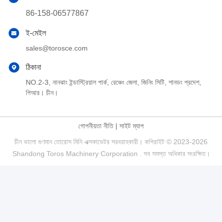
86-158-06577867
ই-মেইল
sales@torosce.com
ঠিকানা
NO.2-3, নানঝাং ইন্ডাস্ট্রিয়াল পার্ক, রেঞ্চেং জেলা, জিনিং সিটি, শানডং প্রদেশ,
পিআর। চীন।
গোপনীয়তা নীতি
|
সাইট ম্যাপ
চীন ভালো গুণমান তোরোস মিনি এক্সকাভেটর সরবরাহকারী। কপিরাইট © 2023-2026
Shandong Toros Machinery Corporation . সব সমস্ত অধিকার সংরক্ষিত।