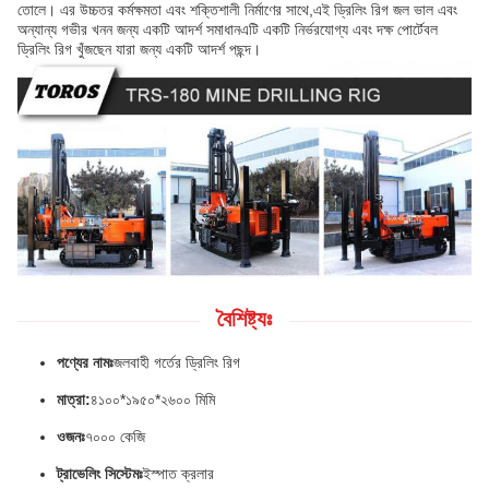
তোলে। এর উচ্চতর কর্মক্ষমতা এবং শক্তিশালী নির্মাণের সাথে,এই ড্রিলিং রিগ জল ভাল এবং
অন্যান্য গভীর খনন জন্য একটি আদর্শ সমাধানএটি একটি নির্ভরযোগ্য এবং দক্ষ পোর্টেবল
ড্রিলিং রিগ খুঁজছেন যারা জন্য একটি আদর্শ পছন্দ।
বৈশিষ্ট্যঃ
পণ্যের নামঃ
জলবাহী গর্তের ড্রিলিং রিগ
মাত্রা:
৪১০০*১৯৫০*২৬০০ মিমি
ওজনঃ
৭০০০ কেজি
ট্রাভেলিং সিস্টেমঃ
ইস্পাত ক্রলার