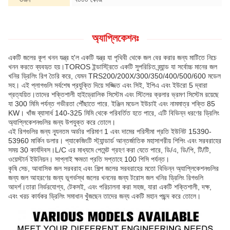
অ্যাপ্লিকেশনঃ
একটি জলের কূপ খনন যন্ত্র হ'ল একটি যন্ত্র যা পৃথিবী থেকে জল বের করার জন্য মাটিতে নিচে
খনন করতে ব্যবহৃত হয়।TOROS ইন্ডাস্ট্রিতে একটি সুপরিচিত ব্র্যান্ড যা সর্বোচ্চ মানের জল
খনির ড্রিলিং রিগ তৈরি করে, যেমন TRS200/200X/300/350/400/500/600 মডেল
সহ। এই প্লাগগুলি সর্বশেষ প্রযুক্তি দিয়ে সজ্জিত এবং সিই, ইপিএ এবং ইউরো 5 দ্বারা
প্রত্যয়িত।তাদের শক্তিশালী হাইড্রোলিক সিস্টেম এবং স্টিলের ক্রলার ভ্রমণ সিস্টেম রয়েছে
যা 300 মিমি পর্যন্ত গভীরতা পৌঁছাতে পারে. ইঞ্জিন মডেল ইউচাই এবং নামমাত্র শক্তি 85
KW। খাঁজ ব্যাসার্ধ 140-325 মিমি থেকে পরিবর্তিত হতে পারে, এটি বিভিন্ন ধরণের ড্রিলিং
অ্যাপ্লিকেশনগুলির জন্য উপযুক্ত করে তোলে।
এই রিগগুলির জন্য ন্যূনতম অর্ডার পরিমাণ 1 এবং দামের পরিসীমা প্রতি ইউনিট 15390-
53960 মার্কিন ডলার। প্যাকেজিংটি স্ট্যান্ডার্ড আন্তর্জাতিক মহাসাগরীয় শিপিং এবং সরবরাহের
সময় 30 কার্যদিবস।L/C এর মাধ্যমে পেমেন্ট গ্রহণ করা যেতে পারে, ডি/এ, ডি/পি, টি/টি,
ওয়েস্টার্ন ইউনিয়ন। সাপ্লাই ক্ষমতা প্রতি সপ্তাহে 100 পিসি পর্যন্ত।
কৃষি সেচ, আবাসিক জল সরবরাহ এবং শিল্প জলের সরবরাহের মতো বিভিন্ন অ্যাপ্লিকেশনগুলির
জন্য জল আহরণের জন্য ভূগর্ভস্থ জলের খননের জন্য টরোস জল খনির ড্রিলিং রিগগুলি
আদর্শ।তারা নির্ভরযোগ্য, টেকসই, এবং পরিচালনা করা সহজ, যারা একটি শক্তিশালী, দক্ষ,
এবং খরচ কার্যকর ড্রিলিং সমাধান খুঁজছেন তাদের জন্য একটি মহান পছন্দ করে তোলে।