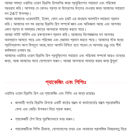
আমরা সমস্ত ওয়াটার ওয়েল ড্রিলিং রিগগুলির জন্য প্রযুক্তিগত সহায়তা এবং পরিষেবা
সরবরাহ করি। আপনার যে কোনও প্রশ্ন বা উদ্বেগের উত্তর দেওয়ার জন্য আমাদের সহায়তা
দল 24/7 উপলব্ধ।
আমরা আমাদের ওয়েবসাইট, ইমেল, ফোন এবং চ্যাট এর মাধ্যমে অনলাইন সহায়তা প্রদান
করি। আমাদের দল সব ধরনের ড্রিলিং রিগ সম্পর্কে জ্ঞান এবং অভিজ্ঞতা আছে এবং আপনার
কোন প্রশ্ন বা সমস্যার ক্ষেত্রে আপনাকে সাহায্য করতে পারে।
আমরা সাইট সার্ভিস এবং রক্ষণাবেক্ষণ প্রদান করি। আমাদের বিশেষজ্ঞদের দল আপনার
অবস্থানে আসতে পারে এবং পরিষেবা এবং মেরামত প্রদান করতে পারে। আমাদের স্টক মধ্যে
প্রতিস্থাপন অংশ বিস্তৃত আছে,যাতে আপনি নিশ্চিত হতে পারেন যে আপনার rig তার শীর্ষ
কর্মক্ষমতা চলমান হয়.
আমাদের ওয়াটার ওয়েল ড্রিলিং রিগ প্রযুক্তিগত সহায়তা এবং পরিষেবা সম্পর্কে আরও তথ্যের
জন্য, আজ আমাদের সাথে যোগাযোগ করুন। আমরা আপনাকে সাহায্য করার জন্য উন্মুখ!
প্যাকেজিং এবং শিপিংঃ
ওয়াটার ওয়েল ড্রিলিং রিগ এর প্যাকেজিং এবং শিপিং এর মধ্যে রয়েছেঃ
জলবাহী গর্তের ড্রিলিং রিগকে একটি কাঠের বাক্সে বা কার্ডবোর্ডের বাক্সে প্রয়োজনীয়
ফেনা এবং মোচিং উপকরণ দিয়ে প্যাক করুন;
প্যাকেজটি টেপ দিয়ে সুরক্ষিতভাবে বন্ধ করুন।
প্যাকেজটিকে শিপিং ঠিকানা, যোগাযোগের তথ্য এবং অন্যান্য প্রাসঙ্গিক বিষয়বস্তু দিয়ে