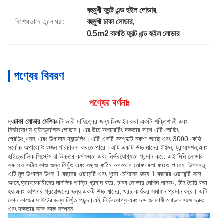
বহুমুখী ফ্রন্ট এন্ড হুইল লোডার
, 
বিশেষভাবে তুলে ধরা:
বহুমুখী চাকা লোডার
, 
0.5m2 বালতি ফ্রন্ট এন্ড হুইল লোডার
পণ্যের বিবরণ
পণ্যের বর্ণনাঃ
দ্য
চাকা লোডার মেশিন
এটি ভারী দায়িত্বের জন্য ডিজাইন করা একটি শক্তিশালী এবং
নির্ভরযোগ্য হাইড্রোলিক লোডার। এর উচ্চ অপারেটিং দক্ষতার সাথে এটি লোডিং,
গ্রেডিং,খনন, এবং উপাদান হ্যান্ডলিং। এটি একটি কম্প্যাক্ট নকশা আছে এবং 3000 কেজি
সর্বোচ্চ অপারেটিং ওজন পরিচালনা করতে পারে। এটি একটি উচ্চ মানের ইঞ্জিন, ট্রান্সমিশন,এবং
হাইড্রোলিক সিস্টেম যা উচ্চতর কর্মক্ষমতা এবং নির্ভরযোগ্যতা প্রদান করে. এই মিনি লোডার
সবচেয়ে কঠিন কাজ জন্য নিখুঁত এবং সহজে কঠিন অবস্থার মোকাবেলা করতে পারেন. উপরন্তু
এটি মূল উপাদান উপর 1 বছরের ওয়ারেন্টি এবং পুরো মেশিনের জন্য 1 বছরের ওয়ারেন্টি সঙ্গে
আসে,ব্যবহারকারীদের মানসিক শান্তি প্রদান করে. চাকা লোডার মেশিন শানডং, চীন তৈরি করা
হয় এবং আপনার প্রয়োজনের জন্য একটি উচ্চ মানের, খরচ কার্যকর সমাধান প্রদান করে। এটি
কোন কাজের সাইটের জন্য নিখুঁত পছন্দ।এই নির্ভরযোগ্য এবং দক্ষ জলবাহী লোডার সঙ্গে দ্রুত
এবং দক্ষতার সঙ্গে কাজ সম্পন্ন.