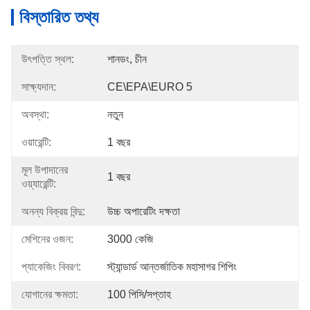
বিস্তারিত তথ্য
উৎপত্তি স্থল:
শানডং, চীন
সাক্ষ্যদান:
CE\EPA\EURO 5
অবস্থা:
নতুন
ওয়ারেন্টি:
1 বছর
মূল উপাদানের
1 বছর
ওয়্যারেন্টি:
অনন্য বিক্রয় বিন্দু:
উচ্চ অপারেটিং দক্ষতা
মেশিনের ওজন:
3000 কেজি
প্যাকেজিং বিবরণ:
স্ট্যান্ডার্ড আন্তর্জাতিক মহাসাগর শিপিং
যোগানের ক্ষমতা:
100 পিসি/সপ্তাহ