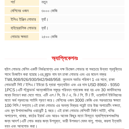
শর্ত
নতুন
মেশিনের ওজন
৩০০০ কেজি
ইপিএ ইঞ্জিন লোডার
হ্যাঁ।
হাইড্রোলিক লোডার
হ্যাঁ।
লোডার ক্ষমতা
২৫০০ কেজি
অ্যাপ্লিকেশনঃ
হুইল লোডার মেশিন একটি নির্ভরযোগ্য এবং দক্ষ ডিজেল লোডার যা সবচেয়ে উন্নত প্রযুক্তির
সাথে ডিজাইন করা হয়েছে।এর ব্র্যান্ড নাম হল চাকা লোডার এবং এর মডেল নম্বর
TWL908/926/930/942/948/958. ন্যূনতম অর্ডার পরিমাণ 1 এর সাথে, চাকা
লোডারটি সিই / ইপিএ / ইউরো 5 দ্বারা প্রত্যয়িত এবং এর দাম USD 8960 - 9350
1PCS।এটি স্ট্যান্ডার্ড আন্তর্জাতিক সমুদ্র পরিবহন প্যাকেজ করা হয় এবং 30 কার্যদিবসের
মধ্যে বিতরণ করা যেতে পারে. এটি এল / সি, ডি / এ, ডি / পি, টি / টি, ওয়েস্টার্ন ইউনিয়নের
মতো অর্থ প্রদানের শর্তাদি গ্রহণ করে। মেশিনের ওজন 3000 কেজি এবং সরবরাহের ক্ষমতা
100 পিসি / সপ্তাহ।এই চাকা লোডার এর অনন্য বিক্রয় পয়েন্ট তার উচ্চ অপারেটিং দক্ষতা,
এবং মূল উপাদানগুলির ওয়ারেন্টি 1 বছর। এই চাকা লোডার মেশিনটি নির্মাণ সাইট, খনির
অপারেশন, খামার, কাঠের ইয়ার্ড এবং আরও অনেক কিছুর মতো বিস্তৃত অ্যাপ্লিকেশনগুলির
জন্য আদর্শ।এটি লোড করার জন্য উপযুক্ত, ভারী উপকরণ যেমন বালু, পাথর, কয়লা ইত্যাদি
বহন এবং আনলোড করা।