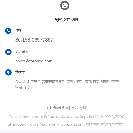
দ্রুত যোগাযোগ
টেল
86-158-06577867
ই-মেইল
sales@torosce.com
ঠিকানা
NO.2-3, নানঝাং ইন্ডাস্ট্রিয়াল পার্ক, রেঞ্চেং জেলা, জিনিং সিটি, শানডং প্রদেশ,
পিআর। চীন।
গোপনীয়তা নীতি
|
সাইট ম্যাপ
চীন ভালো গুণমান তোরোস মিনি এক্সকাভেটর সরবরাহকারী। কপিরাইট © 2023-2026
Shandong Toros Machinery Corporation . সব সমস্ত অধিকার সংরক্ষিত।