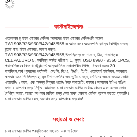
কাস্টমাইজেশনঃ
ওয়েলকাম টু হুইল লোডার মেশিন! আমাদের হুইল লোডার মেশিনগুলি মডেল
TWL908/926/930/942/948/958 এ আসে এবং অনেকগুলি দুর্দান্ত বৈশিষ্ট্য রয়েছে।
ব্র্যান্ড নামঃ হুইল লোডার, মডেল নম্বরঃ
TWL908/926/930/942/948/958,উৎপত্তিস্থল: শানডং, চীন, শংসাপত্রঃ
CEEPAEURO 5, সর্বনিম্ন অর্ডার পরিমাণঃ 1, মূল্যঃ USD 8960 - 9350 1PCS,
প্যাকেজিংয়ের বিবরণঃ স্ট্যান্ডার্ড আন্তর্জাতিক মহাসাগরীয় শিপিং, বিতরণ সময়ঃ 30
কার্যদিবস,অর্থ প্রদানের শর্তাবলী: এল/সি, ডি/এ, ডি/পি, টি/টি, ওয়েস্টার্ন ইউনিয়ন, সরবরাহ
ক্ষমতাঃ ১০০ পিসি/সপ্তাহ, মূল উপাদানগুলির ওয়ারেন্টিঃ ১ বছর, মেশিনের ওজনঃ ৩০০০ কেজি,
ওয়ারেন্টিঃ ১ বছর, এবং অনন্য বিক্রয় পয়েন্টঃ উচ্চ অপারেটিং দক্ষতা।আমাদের ইপিএ ইঞ্জিন
লোডার আপনার জন্য নিখুঁত. আমাদের চাকা লোডার মেশিন সর্বোচ্চ মানের এবং অনেক মহান
বৈশিষ্ট্য আছে. আমরা আপনার চাহিদা জন্য সেরা চাকা লোডার মেশিন প্রদান করতে গ্যারান্টি।
চাকা লোডার মেশিন বেছে নেওয়ার জন্য আপনাকে ধন্যবাদ!
সহায়তা ও সেবা:
চাকা লোডার মেশিন প্রযুক্তিগত সহায়তা এবং পরিষেবা