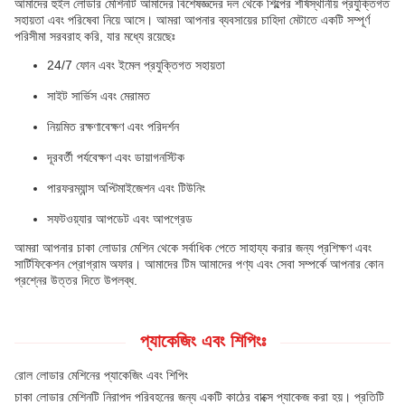
আমাদের হুইল লোডার মেশিনটি আমাদের বিশেষজ্ঞদের দল থেকে শিল্পের শীর্ষস্থানীয় প্রযুক্তিগত
সহায়তা এবং পরিষেবা নিয়ে আসে। আমরা আপনার ব্যবসায়ের চাহিদা মেটাতে একটি সম্পূর্ণ
পরিসীমা সরবরাহ করি, যার মধ্যে রয়েছেঃ
24/7 ফোন এবং ইমেল প্রযুক্তিগত সহায়তা
সাইট সার্ভিস এবং মেরামত
নিয়মিত রক্ষণাবেক্ষণ এবং পরিদর্শন
দূরবর্তী পর্যবেক্ষণ এবং ডায়াগনস্টিক
পারফরম্যান্স অপ্টিমাইজেশন এবং টিউনিং
সফটওয়্যার আপডেট এবং আপগ্রেড
আমরা আপনার চাকা লোডার মেশিন থেকে সর্বাধিক পেতে সাহায্য করার জন্য প্রশিক্ষণ এবং
সার্টিফিকেশন প্রোগ্রাম অফার। আমাদের টিম আমাদের পণ্য এবং সেবা সম্পর্কে আপনার কোন
প্রশ্নের উত্তর দিতে উপলব্ধ.
প্যাকেজিং এবং শিপিংঃ
রোল লোডার মেশিনের প্যাকেজিং এবং শিপিং
চাকা লোডার মেশিনটি নিরাপদ পরিবহনের জন্য একটি কাঠের বাক্সে প্যাকেজ করা হয়। প্রতিটি