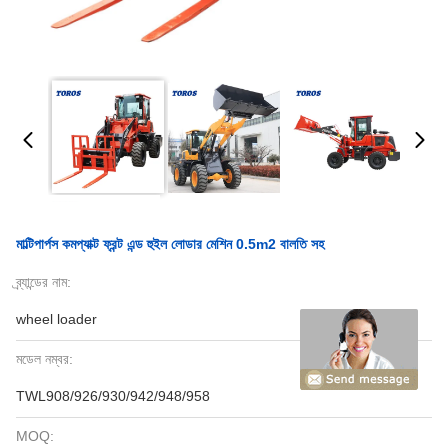
মাল্টিপার্পস কমপ্যাক্ট ফ্রন্ট এন্ড হুইল লোডার মেশিন 0.5m2 বালতি সহ
ব্র্যান্ডের নাম:
wheel loader
মডেল নম্বর:
TWL908/926/930/942/948/958
MOQ: