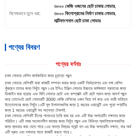
৩০০০ কেজি ওজনের ছোট চাকার লোডার
, 
বিশেষভাবে তুলে ধরা:
৩০০০ কিলোগ্রামের নির্মাণ চাকার লোডার
, 
মাল্টিফাংশনাল ছোট চাকা লোডার
পণ্যের বিবরণ
পণ্যের বর্ণনাঃ
চাকা লোডার মেশিন কার্যকারিতা জন্য চূড়ান্ত পছন্দ
চাকা লোডার মেশিনটি যারা কাজটি সম্পন্ন করার জন্য একটি নির্ভরযোগ্য এবং দক্ষ মেশিন
খুঁজছেন তাদের জন্য নিখুঁত পছন্দ।এর ইপিএ ইঞ্জিন লোডার উচ্চতর কর্মক্ষমতা প্রদানের জন্য
ডিজাইন করা হয়েছে এবং মিনি লোডার ছোট এবং কম্প্যাক্ট এটি ছোট স্থান জন্য আদর্শ পছন্দ
করে তোলেএই ছোট লোডারটি 3000 কেজি মেশিনের ওজন নিয়ে গর্ব করে এবং ভারী দায়িত্ব
উত্তোলনের জন্য নিখুঁত।এটি মূল উপাদানগুলির জন্য 1 বছরের ওয়ারেন্টি এবং পুরো পণ্যটির
জন্য 1 বছরের ওয়ারেন্টি সহ অত্যন্ত টেকসই.
চাকা লোডার মেশিনটি চীনের শানডংয়ে তৈরি করা হয় এবং এটি উচ্চ অপারেটিং দক্ষতার জন্য
পরিচিত। এটি সময় সংবেদনশীল কাজের জন্য নিখুঁত পছন্দ এবং বিভিন্ন অ্যাপ্লিকেশনগুলির
জন্য ব্যবহার করা যেতে পারে।এর অনন্য বিক্রয় পয়েন্ট হল এর উচ্চ অপারেটিং দক্ষতা, যার অর্থ
এটি দ্রুত এবং দক্ষতার সাথে কাজটি করতে পারে।