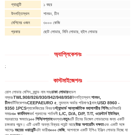
গ্যারান্টি
১ বছর
উৎপত্তিস্থল
শানডং, চীন
মেশিনের ওজন
৩০০০ কেজি
প্রকার
ছোট লোডার, মিনি লোডার, হুইল লোডার
অ্যাপ্লিকেশনঃ
;
কাস্টমাইজেশনঃ
রোল লোডার মেশিন, ব্র্যান্ড নাম সহঃ
চাকা লোডার
মডেল
নম্বরঃ
TWL908/926/930/942/948/958
উৎপত্তিস্থল:
শানডং,
চীন
সার্টিফিকেশনঃ
CEEPAEURO ৫
, ন্যূনতম অর্ডার পরিমাণঃ
1
দাম:
USD 8960 -
9350 1PCS
প্যাকেজিংয়ের বিবরণঃ
স্ট্যান্ডার্ড আন্তর্জাতিক মহাসাগরীয় শিপিং
ডেলিভারি
সময়ঃ
৩০ কার্যদিবস
অর্থ প্রদানের শর্তাবলী:
L/C, D/A, D/P, T/T, ওয়েস্টার্ন ইউনিয়ন
,
সরবরাহের ক্ষমতাঃ
১০০ পিসি/সপ্তাহ
অবস্থাঃ
নতুন
এটি চীনের ডিজেল লোডারদের জন্য একটি
চমৎকার পছন্দ। এটি একটি অনন্য বিক্রয় পয়েন্ট আছে
উচ্চ অপারেটিং দক্ষতা
এবং একটি সঙ্গে
আসে
১ বছরের ওয়ারেন্টি
এটা ভারী
৩০০০ কেজি
, আপনাকে একটি ইপিএ ইঞ্জিন লোডার দিচ্ছে যা