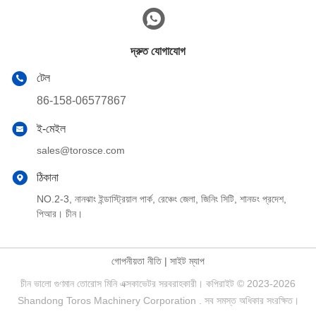
দ্রুত যোগাযোগ
টেল
86-158-06577867
ই-মেইল
sales@torosce.com
ঠিকানা
NO.2-3, নানঝাং ইন্ডাস্ট্রিয়াল পার্ক, রেঞ্চেং জেলা, জিনিং সিটি, শানডং প্রদেশ,
পিআর। চীন।
গোপনীয়তা নীতি
|
সাইট ম্যাপ
চীন ভালো গুণমান তোরোস মিনি এক্সকাভেটর সরবরাহকারী। কপিরাইট © 2023-2026
Shandong Toros Machinery Corporation . সব সমস্ত অধিকার সংরক্ষিত।