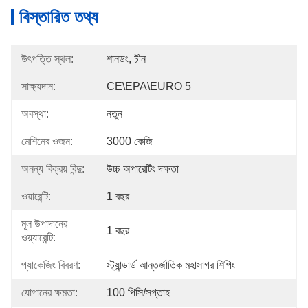
বিস্তারিত তথ্য
উৎপত্তি স্থল:
শানডং, চীন
সাক্ষ্যদান:
CE\EPA\EURO 5
অবস্থা:
নতুন
মেশিনের ওজন:
3000 কেজি
অনন্য বিক্রয় বিন্দু:
উচ্চ অপারেটিং দক্ষতা
ওয়ারেন্টি:
1 বছর
মূল উপাদানের
1 বছর
ওয়্যারেন্টি:
প্যাকেজিং বিবরণ:
স্ট্যান্ডার্ড আন্তর্জাতিক মহাসাগর শিপিং
যোগানের ক্ষমতা:
100 পিসি/সপ্তাহ