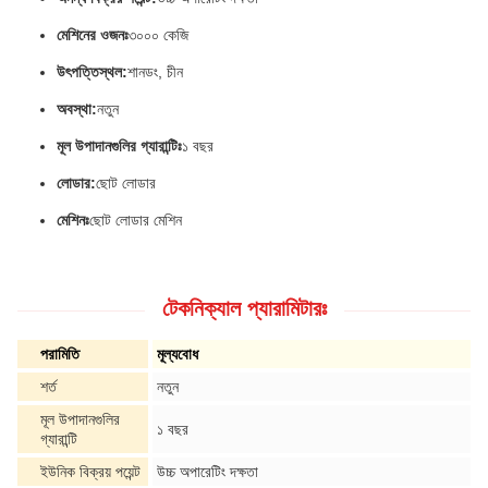
মেশিনের ওজনঃ
৩০০০ কেজি
উৎপত্তিস্থল:
শানডং, চীন
অবস্থা:
নতুন
মূল উপাদানগুলির গ্যারান্টিঃ
১ বছর
লোডার:
ছোট লোডার
মেশিনঃ
ছোট লোডার মেশিন
টেকনিক্যাল প্যারামিটারঃ
পরামিতি
মূল্যবোধ
শর্ত
নতুন
মূল উপাদানগুলির
১ বছর
গ্যারান্টি
ইউনিক বিক্রয় পয়েন্ট
উচ্চ অপারেটিং দক্ষতা