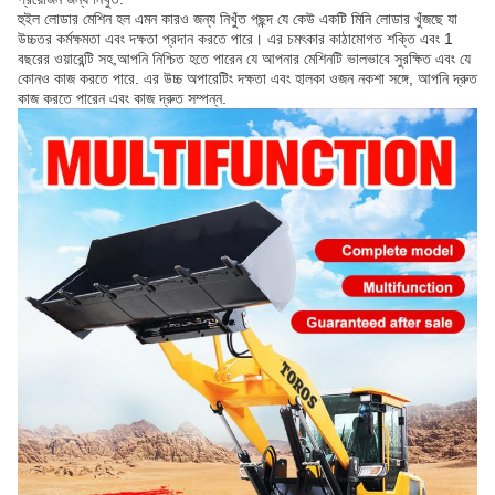
হুইল লোডার মেশিন হল এমন কারও জন্য নিখুঁত পছন্দ যে কেউ একটি মিনি লোডার খুঁজছে যা
উচ্চতর কর্মক্ষমতা এবং দক্ষতা প্রদান করতে পারে। এর চমৎকার কাঠামোগত শক্তি এবং 1
বছরের ওয়ারেন্টি সহ,আপনি নিশ্চিত হতে পারেন যে আপনার মেশিনটি ভালভাবে সুরক্ষিত এবং যে
কোনও কাজ করতে পারে. এর উচ্চ অপারেটিং দক্ষতা এবং হালকা ওজন নকশা সঙ্গে, আপনি দ্রুত
কাজ করতে পারেন এবং কাজ দ্রুত সম্পন্ন.