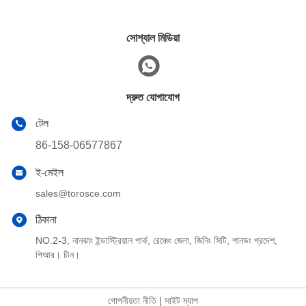
সোশ্যাল মিডিয়া
দ্রুত যোগাযোগ
টেল
86-158-06577867
ই-মেইল
sales@torosce.com
ঠিকানা
NO.2-3, নানঝাং ইন্ডাস্ট্রিয়াল পার্ক, রেঞ্চেং জেলা, জিনিং সিটি, শানডং প্রদেশ,
পিআর। চীন।
গোপনীয়তা নীতি
|
সাইট ম্যাপ