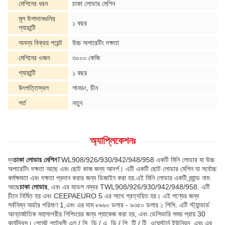
মেশিনের ধরন
চাকা লোডার মেশিন
মূল উপাদানগুলির
১ বছর
গ্যারান্টি
অনন্য বিক্রয় পয়েন্ট
উচ্চ অপারেটিং দক্ষতা
মেশিনের ওজন
৩০০০ কেজি
গ্যারান্টি
১ বছর
উৎপত্তিস্থল
শানডং, চীন
শর্ত
নতুন
অ্যাপ্লিকেশনঃ
দ্য
চাকা লোডার মেশিন
TWL908/926/930/942/948/958 একটি মিনি লোডার যা উচ্চ
অপারেটিং দক্ষতা আছে এবং ছোট কাজ জন্য আদর্শ। এটি একটি ছোট লোডার মেশিন যা সর্বোচ্চ
কর্মক্ষমতা এবং দক্ষতা প্রদান করার জন্য ডিজাইন করা হয়.এই মিনি লোডার একটি ব্র্যান্ড নাম
আছে
চাকা লোডার
, এবং এর মডেল নম্বর TWL908/926/930/942/948/958. এটি
চীনে নির্মিত হয় এবং CEEPAEURO 5 এর সাথে প্রত্যয়িত হয়। এই পণ্যের জন্য
সর্বনিম্ন অর্ডার পরিমাণ 1,এবং এর দাম ৮৯৬০ ডলার - ৯৩৫০ ডলার ১ পিসি. এটি স্ট্যান্ডার্ড
আন্তর্জাতিক মহাসাগরীয় শিপিংয়ের জন্য প্যাকেজ করা হয়, এবং ডেলিভারি সময় প্রায় 30
কার্যদিবস। পেমেন্ট শর্তাবলী এল / সি, ডি / এ, ডি / পি, টি / টি, ওয়েস্টার্ন ইউনিয়ন, এবং এর