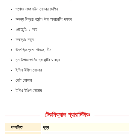
পণ্যের নামঃ হুইল লোডার মেশিন
অনন্য বিক্রয় পয়েন্টঃ উচ্চ অপারেটিং দক্ষতা
ওয়ারেন্টিঃ ১ বছর
অবস্থাঃ নতুন
উৎপত্তিস্থল: শানডং, চীন
মূল উপাদানগুলির গ্যারান্টিঃ ১ বছর
ইপিএ ইঞ্জিন লোডার
ছোট লোডার
ইপিএ ইঞ্জিন লোডার
টেকনিক্যাল প্যারামিটারঃ
সম্পত্তি
মূল্য