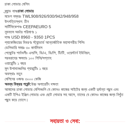
চাকা লোডার মেশিন
ব্র্যান্ড নামঃ
চাকা লোডার
মডেল নম্বরঃ TWL908/926/930/942/948/958
উৎপত্তিস্থল: চীন
সার্টিফিকেশনঃ CEEPAEURO 5
ন্যূনতম অর্ডার পরিমাণঃ ১
দামঃ USD 8960 - 9350 1PCS
প্যাকেজিংয়ের বিবরণঃ স্ট্যান্ডার্ড আন্তর্জাতিক মহাসাগরীয় শিপিং
ডেলিভারি সময়ঃ ৩০ কার্যদিবস
পেমেন্টের শর্তাবলীঃ এল/সি, ডি/এ, ডি/পি, টি/টি, ওয়েস্টার্ন ইউনিয়ন,
সরবরাহের ক্ষমতাঃ ১০০ পিসি/সপ্তাহ
ওয়ারেন্টিঃ ১ বছর
মূল উপাদানগুলির গ্যারান্টিঃ ১ বছর
অবস্থাঃ নতুন
মেশিনের ওজনঃ ৩০০০ কেজি
অনন্য বিক্রয় পয়েন্ট:
উচ্চ অপারেটিং দক্ষতা
আমাদের চাকা লোডার মেশিনগুলি যে কোনও কাজের সাইটের জন্য একটি দুর্দান্ত পছন্দ এবং
একটি ইপিএ ইঞ্জিন লোডার এবং ছোট লোডার সহ আসে, তাদের যে কোনও কাজের জন্য নিখুঁত
পছন্দ করে তোলে।
সহায়তা ও সেবা: