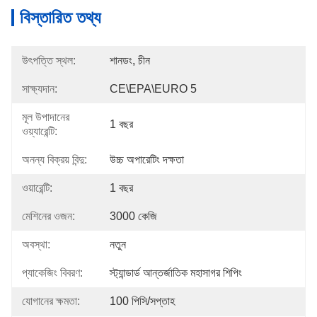
বিস্তারিত তথ্য
উৎপত্তি স্থল:
শানডং, চীন
সাক্ষ্যদান:
CE\EPA\EURO 5
মূল উপাদানের
1 বছর
ওয়্যারেন্টি:
অনন্য বিক্রয় বিন্দু:
উচ্চ অপারেটিং দক্ষতা
ওয়ারেন্টি:
1 বছর
মেশিনের ওজন:
3000 কেজি
অবস্থা:
নতুন
প্যাকেজিং বিবরণ:
স্ট্যান্ডার্ড আন্তর্জাতিক মহাসাগর শিপিং
যোগানের ক্ষমতা:
100 পিসি/সপ্তাহ