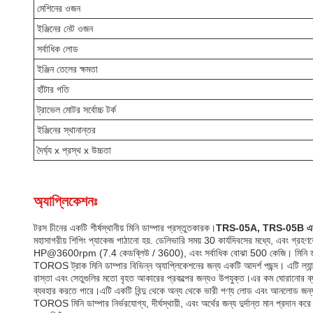
মেশিনের ওজন
ইঞ্জিনের নেট ওজন
সর্বাধিক লোড
ইঞ্জিন তেলের ক্ষমতা
হাঁটার গতি
ট্রাভেল মোটর সর্বোচ্চ টর্ক
ইঞ্জিনের স্থানান্তর
দৈর্ঘ্য x প্রস্থ x উচ্চতা
অ্যাপ্লিকেশনঃ
টরস চীনের একটি শীর্ষস্থানীয় মিনি ডাম্পার প্রস্তুতকারক।
TRS-05A, TRS-05B এ
মহাসাগরীয় শিপিং প্যাকেজ পাঠানো হয়. ডেলিভারি সময় 30 কার্যদিবসের মধ্যে, এবং গ্রহ
HP@3600rpm (7.4 কেডব্লিউ / 3600), এবং সর্বাধিক বোঝা 500 কেজি। মিনি ডাম্পা
TOROS ট্রাক মিনি ডাম্পার বিভিন্ন অ্যাপ্লিকেশনের জন্য একটি আদর্শ পছন্দ। এটি ল্যান্ডস
রাস্তা এবং সেতুগুলির মতো বৃহত আকারের প্রকল্পের জন্যও উপযুক্ত।এর কম ঘোরানোর ব্যাস
ব্যবহার করতে পারে।এটি একটি বিন্দু থেকে অন্য থেকে ভারী পণ্য লোড এবং আনলোড জন্
TOROS মিনি ডাম্পার নির্ভরযোগ্য, দীর্ঘস্থায়ী, এবং অর্থের জন্য দুর্দান্ত মান প্রদান ক