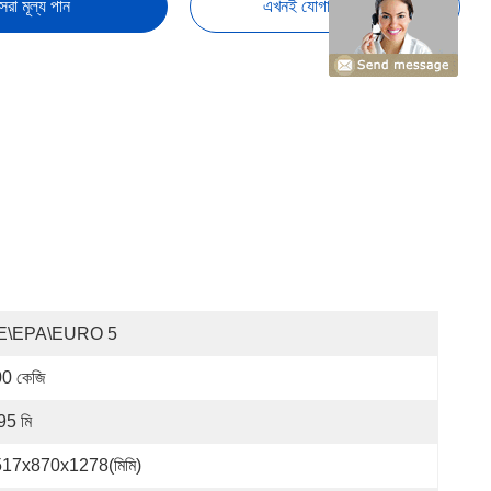
েরা মূল্য পান
এখনই যোগাযোগ করুন
E\EPA\EURO 5
0 কেজি
95 মি
17x870x1278(মিমি)