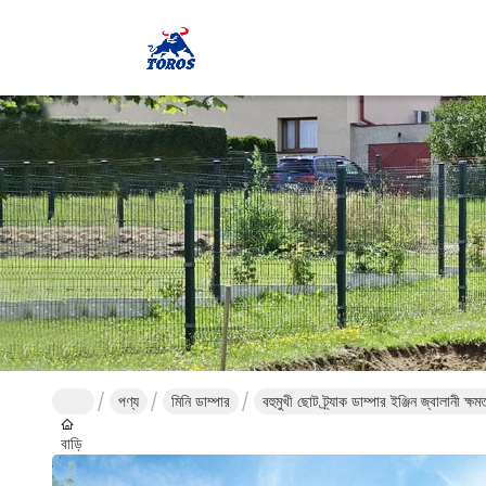
পণ্য
মিনি ডাম্পার
বহুমুখী ছোট ট্র্যাক ডাম্পার ইঞ্জিন জ্বালানী ক্ষ
বাড়ি