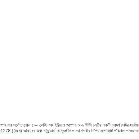
্পার যার সর্বোচ্চ লোড ৫০০ কেজি এবং ইঞ্জিনের ডাম্পার ৩০৬ সিসি।এটির একটি ভ্রমণ মোটর সর
78 ((মিমি) আকারের এবং স্ট্যান্ডার্ড আন্তর্জাতিক মহাসাগরীয় শিপিং সঙ্গে ছোট পরিমাণে পাওয়া যা