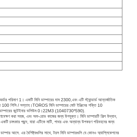
অর্ডার পরিমাণ 1। একটি মিনি ডাম্পারের দাম 2300,এবং এটি স্ট্যান্ডার্ড আন্তর্জাতিক
হ ক্ষমতা 100 পিসি / সপ্তাহ।TOROS মিনি ডাম্পারের মোট ইঞ্জিনের শক্তি 10
মিনি ডাম্পারের কন্টেইনার ভলিউম 0।22M3 (1040730*590).
ক্ষণাবেক্ষণ করা সহজ, এবং অফ-রোড কাজের জন্য উপযুক্ত। মিনি ডাম্পারটি শিল্প উদ্যান,
ও একটি চমৎকার পছন্দ, যারা এটিকে মাটি, পাথর এবং অন্যান্য উপকরণ পরিবহনের জন্য
নি ডাম্পার আসে. এর বৈশিষ্ট্যগুলির সাথে, টরস মিনি ডাম্পারগুলি যে কোনও অ্যাপ্লিকেশনের