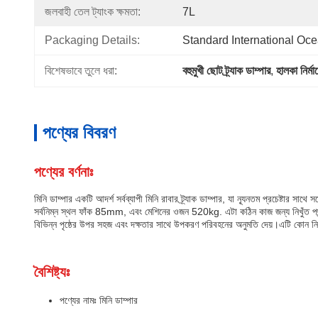
জলবাহী তেল ট্যাংক ক্ষমতা:
7L
Packaging Details:
Standard International Oc
বিশেষভাবে তুলে ধরা:
বহুমুখী ছোট ট্র্যাক ডাম্পার
, 
হালকা নির্মা
পণ্যের বিবরণ
পণ্যের বর্ণনাঃ
মিনি ডাম্পার একটি আদর্শ সর্বব্যাপী মিনি রাবার ট্র্যাক ডাম্পার, যা ন্যূনতম প্রচেষ্টার 
সর্বনিম্ন স্থল ফাঁক 85mm, এবং মেশিনের ওজন 520kg. এটা কঠিন কাজ জন্য নিখুঁত পছন্দ
বিভিন্ন পৃষ্ঠের উপর সহজ এবং দক্ষতার সাথে উপকরণ পরিবহনের অনুমতি দেয়।এটি কোন নির্মাণ
বৈশিষ্ট্যঃ
পণ্যের নামঃ মিনি ডাম্পার