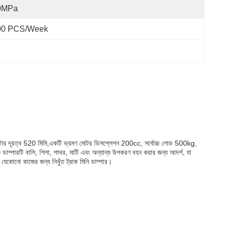
0MPa
00 PCS/Week
্র্যাক সেন্টার দূরত্ব 520 মিমি,একটি ভ্রমণ মোটর ডিসপ্লেশন 200cc, সর্বোচ্চ লোড 500kg,
ডাম্পারটি বালি, শিলা, পাথর, মাটি এবং অন্যান্য উপকরণ বহন করার জন্য আদর্শ, যা
র যেকোনো কাজের জন্য নিখুঁত ট্রাক মিনি ডাম্পার।