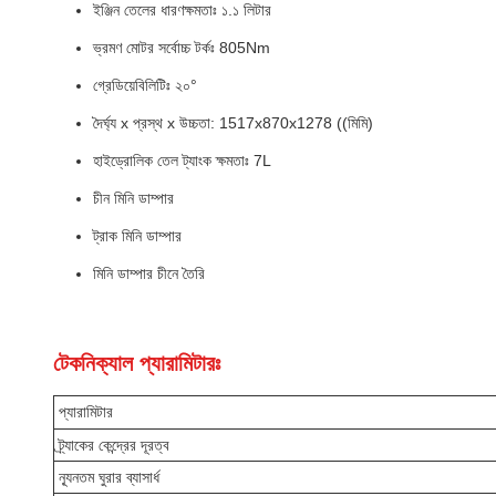
ইঞ্জিন তেলের ধারণক্ষমতাঃ ১.১ লিটার
ভ্রমণ মোটর সর্বোচ্চ টর্কঃ 805Nm
গ্রেডিয়েবিলিটিঃ ২০°
দৈর্ঘ্য x প্রস্থ x উচ্চতা: 1517x870x1278 ((মিমি)
হাইড্রোলিক তেল ট্যাংক ক্ষমতাঃ 7L
চীন মিনি ডাম্পার
ট্রাক মিনি ডাম্পার
মিনি ডাম্পার চীনে তৈরি
টেকনিক্যাল প্যারামিটারঃ
প্যারামিটার
ট্র্যাকের কেন্দ্রের দূরত্ব
ন্যূনতম ঘুরার ব্যাসার্ধ