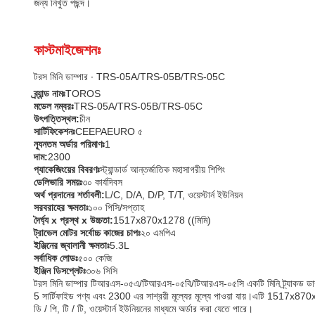
জন্য নিখুঁত পছন্দ।
কাস্টমাইজেশনঃ
টরস মিনি ডাম্পার ∙ TRS-05A/TRS-05B/TRS-05C
ব্র্যান্ড নামঃ
TOROS
মডেল নম্বরঃ
TRS-05A/TRS-05B/TRS-05C
উৎপত্তিস্থল:
চীন
সার্টিফিকেশনঃ
CEEPAEURO ৫
ন্যূনতম অর্ডার পরিমাণঃ
1
দাম:
2300
প্যাকেজিংয়ের বিবরণঃ
স্ট্যান্ডার্ড আন্তর্জাতিক মহাসাগরীয় শিপিং
ডেলিভারি সময়ঃ
৩০ কার্যদিবস
অর্থ প্রদানের শর্তাবলী:
L/C, D/A, D/P, T/T, ওয়েস্টার্ন ইউনিয়ন
সরবরাহের ক্ষমতাঃ
১০০ পিসি/সপ্তাহ
দৈর্ঘ্য x প্রস্থ x উচ্চতা:
1517x870x1278 ((মিমি)
ট্রাভেল মোটর সর্বোচ্চ কাজের চাপঃ
২০ এমপিএ
ইঞ্জিনের জ্বালানী ক্ষমতাঃ
5.3L
সর্বাধিক লোডঃ
৫০০ কেজি
ইঞ্জিন ডিসপ্লেটঃ
৩০৬ সিসি
টরস মিনি ডাম্পার টিআরএস-০৫এ/টিআরএস-০৫বি/টিআরএস-০৫সি একটি মিনি ট্র্যাকড ডাম
5 সার্টিফাইড পণ্য এবং 2300 এর সাশ্রয়ী মূল্যের মূল্যে পাওয়া যায়।এটি 1517x870x12
ডি / পি, টি / টি, ওয়েস্টার্ন ইউনিয়নের মাধ্যমে অর্ডার করা যেতে পারে।