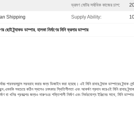
ভ্রমণ মোটর সর্বাধিক কাজের চাপ:
2
ean Shipping
Supply Ability:
1
ণের ছোট ট্র্যাকড ডাম্পার
, 
হালকা নির্মাণের মিনি ক্রলার ডাম্পার
সাথে সর্বোচ্চ পারফরম্যান্স সরবরাহ করার জন্য ডিজাইন করা হয়েছে। এই মিনি রাবার ট্র্যাক ডাম্পারের ট
,এমনকি সবচেয়ে কঠিন স্থলেও চমৎকার স্থিতিশীলতা এবং আকর্ষণ প্রদান করেএই মিনি রাবার ট্র্যাক 
 বা খনির প্রকল্পের জন্যও দারুণএর শক্তিশালী নির্মাণ এবং নির্ভরযোগ্য ইঞ্জিনের সাথে, মিনি ডাম্পা