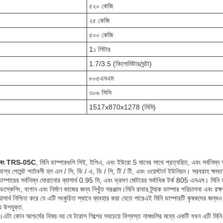
৫২০ কেজি
২৫ কেজি
৫০০ কেজি
1১ লিটার
1.7/3.5 (কিলোমিটার/ঘন্টা)
৮০৫এনএম
৩০৬ সিসি
1517x870x1278 (মিমি)
বং TRS-05C
, মিনি ডাম্পারগুলি সিই, ইপিএ, এবং ইউরো 5 মানের সাথে প্রত্যয়িত, এবং সর্বনিম্ন 
ণযোগ্য পেমেন্ট শর্তাবলী হল এল / সি, ডি / এ, ডি / পি, টি / টি, এবং ওয়েস্টার্ন ইউনিয়ন। সরবরা
রের সর্বনিম্ন ঘোরানোর ব্যাসার্ধ 0.95 মি, এবং ভ্রমণ মোটরের সর্বাধিক টর্ক 805 এনএম। 
্কেপিং, বাগান এবং নির্মাণ কাজের জন্য নিখুঁত সরঞ্জাম।মিনি রাবার ট্র্যাক ডাম্পার পরিচালনা এবং র
ার্ধ নিশ্চিত করে যে এটি সংকুচিত স্থানে ব্যবহার করা যেতে পারেএই মিনি ডাম্পারটি কৃষকদের জন্য
য উপযুক্ত.
রে।এটা কোন আশ্চর্যের বিষয় নয় যে টরোস শিল্পের সবচেয়ে বিশ্বস্ত নামগুলির মধ্যে একটি যখন এটি মি