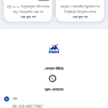
হলুদ ১৫-২০ টন ট্র্যাকযুক্ত মিনি ডাম্পার
ম্যানুয়াল / অটোমেটিক ট্রান্সমিশন সহ
বায়ু / হাইড্রোলিক ব্রেক সহ
TOROS মিনি ট্র্যাক ডাম্পার
সেরা মূল্য পান
সেরা মূল্য পান
সোশ্যাল মিডিয়া
দ্রুত যোগাযোগ
টেল
86-158-06577867