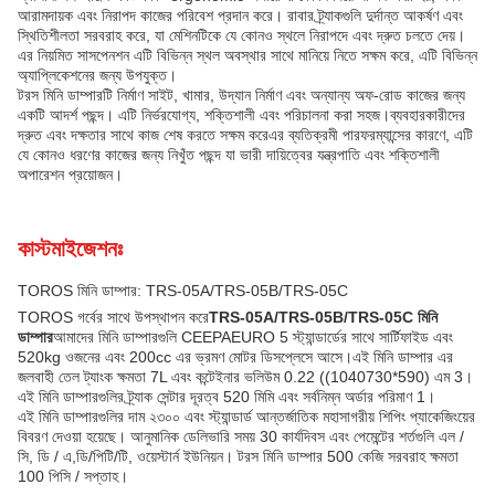
আরামদায়ক এবং নিরাপদ কাজের পরিবেশ প্রদান করে। রাবার ট্র্যাকগুলি দুর্দান্ত আকর্ষণ এবং
স্থিতিশীলতা সরবরাহ করে, যা মেশিনটিকে যে কোনও স্থলে নিরাপদে এবং দ্রুত চলতে দেয়।
এর নিয়মিত সাসপেনশন এটি বিভিন্ন স্থল অবস্থার সাথে মানিয়ে নিতে সক্ষম করে, এটি বিভিন্ন
অ্যাপ্লিকেশনের জন্য উপযুক্ত।
টরস মিনি ডাম্পারটি নির্মাণ সাইট, খামার, উদ্যান নির্মাণ এবং অন্যান্য অফ-রোড কাজের জন্য
একটি আদর্শ পছন্দ। এটি নির্ভরযোগ্য, শক্তিশালী এবং পরিচালনা করা সহজ।ব্যবহারকারীদের
দ্রুত এবং দক্ষতার সাথে কাজ শেষ করতে সক্ষম করেএর ব্যতিক্রমী পারফরম্যান্সের কারণে, এটি
যে কোনও ধরণের কাজের জন্য নিখুঁত পছন্দ যা ভারী দায়িত্বের যন্ত্রপাতি এবং শক্তিশালী
অপারেশন প্রয়োজন।
কাস্টমাইজেশনঃ
TOROS মিনি ডাম্পার: TRS-05A/TRS-05B/TRS-05C
TOROS গর্বের সাথে উপস্থাপন করে
TRS-05A/TRS-05B/TRS-05C মিনি
ডাম্পার
আমাদের মিনি ডাম্পারগুলি CEEPAEURO 5 স্ট্যান্ডার্ডের সাথে সার্টিফাইড এবং
520kg ওজনের এবং 200cc এর ভ্রমণ মোটর ডিসপ্লেসে আসে।এই মিনি ডাম্পার এর
জলবাহী তেল ট্যাংক ক্ষমতা 7L এবং কন্টেইনার ভলিউম 0.22 ((1040730*590) এম 3।
এই মিনি ডাম্পারগুলির ট্র্যাক সেন্টার দূরত্ব 520 মিমি এবং সর্বনিম্ন অর্ডার পরিমাণ 1।
এই মিনি ডাম্পারগুলির দাম ২৩০০ এবং স্ট্যান্ডার্ড আন্তর্জাতিক মহাসাগরীয় শিপিং প্যাকেজিংয়ের
বিবরণ দেওয়া হয়েছে। আনুমানিক ডেলিভারি সময় 30 কার্যদিবস এবং পেমেন্টের শর্তগুলি এল /
সি, ডি / এ,ডি/পিটি/টি, ওয়েস্টার্ন ইউনিয়ন। টরস মিনি ডাম্পার 500 কেজি সরবরাহ ক্ষমতা
100 পিসি / সপ্তাহ।