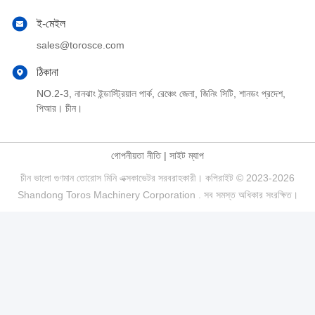
ই-মেইল
sales@torosce.com
ঠিকানা
NO.2-3, নানঝাং ইন্ডাস্ট্রিয়াল পার্ক, রেঞ্চেং জেলা, জিনিং সিটি, শানডং প্রদেশ,
পিআর। চীন।
গোপনীয়তা নীতি
|
সাইট ম্যাপ
চীন ভালো গুণমান তোরোস মিনি এক্সকাভেটর সরবরাহকারী। কপিরাইট © 2023-2026
Shandong Toros Machinery Corporation . সব সমস্ত অধিকার সংরক্ষিত।