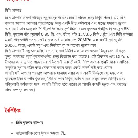
মিনি ডাম্পার
মিনি ডাম্পার হালকা দায়িত্ব ল্যান্ডস্কেপিং এবং নির্মাণ কাজের জন্য নিখুঁত পছন্দ। এই মিনি
ক্রলার ডাম্পার আপনার প্রয়োজনের জন্য একটি উচ্চ কর্মক্ষমতা এবং মানের সমাধান প্রদান
করে।এটি তার চমত্কার বৈশিষ্ট্যগুলির জন্য সুপরিচিত, যেমন ন্যূনতম গ্রাউন্ড ক্লিয়ারেন্স 85
মিমি, ন্যূনতম বাঁক ব্যাসার্ধ 0.95 মি, এবং হাঁটার গতি 1.7/3.5 কিমি / ঘন্টা।এই মিনি ডাম্পার
একটি শক্তিশালী ভ্রমণ মোটর সঙ্গে সর্বোচ্চ কাজ চাপ 20MPa এবং একটি স্থানচ্যুতি
200cc আছে, একটি মসৃণ এবং নির্ভরযোগ্য অপারেশন প্রদান করে।
মিনি ডাম্পারটি ল্যান্ডস্কেপিং, বাগান, হালকা নির্মাণ এবং আরও অনেক কিছুর মতো বিস্তৃত
ক্ষুদ্র আকারের অ্যাপ্লিকেশনগুলির জন্য ডিজাইন করা হয়েছে। এটি ঠিকাদার এবং DIYers
উভয়ের জন্য দুর্দান্ত পছন্দ।এর শক্তিশালী এবং টেকসই নির্মাণ এবং কম্প্যাক্ট আকার এটিকে
সংকুচিত স্থানে কঠিন কাজ মোকাবেলা করার জন্য একটি আদর্শ সঙ্গী করে তোলে.
আপনি যদি আপনার প্রকল্পে আপনাকে সাহায্য করার জন্য একটি নির্ভরযোগ্য, দক্ষ, এবং
ব্যয়বহুল মিনি ডাম্পার খুঁজছেন, মিনি ডাম্পার নিখুঁত সমাধান।এর চিত্তাকর্ষক বৈশিষ্ট্য এবং
শক্তিশালী কর্মক্ষমতা সঙ্গে, আপনি নিশ্চিত হতে পারেন যে আপনি কাজটি দ্রুত এবং দক্ষতার
সাথে সম্পন্ন করবেন।
বৈশিষ্ট্যঃ
মিনি ক্রলার ডাম্পার
হাইড্রোলিক তেল ট্যাংক ক্ষমতাঃ 7L