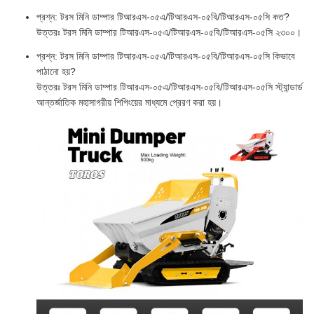
প্রশ্ন: টরস মিনি ডাম্পার টিআরএস-০৫এ/টিআরএস-০৫বি/টিআরএস-০৫সি কত?
উত্তরঃ টরস মিনি ডাম্পার টিআরএস-০৫এ/টিআরএস-০৫বি/টিআরএস-০৫সি ২৩০০।
প্রশ্ন: টরস মিনি ডাম্পার টিআরএস-০৫এ/টিআরএস-০৫বি/টিআরএস-০৫সি কিভাবে
পাঠানো হয়?
উত্তরঃ টরস মিনি ডাম্পার টিআরএস-০৫এ/টিআরএস-০৫বি/টিআরএস-০৫সি স্ট্যান্ডার্ড
আন্তর্জাতিক মহাসাগরীয় শিপিংয়ের মাধ্যমে প্রেরণ করা হয়।