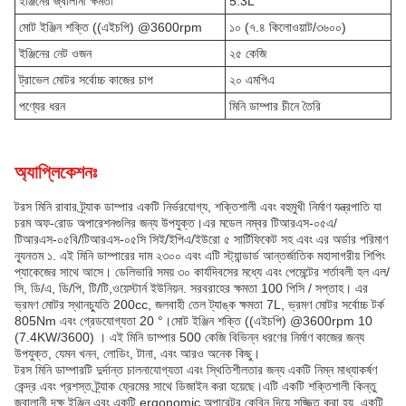
ইঞ্জিনের জ্বালানী ক্ষমতা
5.3L
মোট ইঞ্জিন শক্তি ((এইচপি) @3600rpm
১০ (৭.৪ কিলোওয়াট/৩৬০০)
ইঞ্জিনের নেট ওজন
২৫ কেজি
ট্রাভেল মোটর সর্বোচ্চ কাজের চাপ
২০ এমপিএ
পণ্যের ধরন
মিনি ডাম্পার চীনে তৈরি
অ্যাপ্লিকেশনঃ
টরস মিনি রাবার ট্র্যাক ডাম্পার একটি নির্ভরযোগ্য, শক্তিশালী এবং বহুমুখী নির্মাণ যন্ত্রপাতি যা
চরম অফ-রোড অপারেশনগুলির জন্য উপযুক্ত।এর মডেল নম্বর টিআরএস-০৫এ/
টিআরএস-০৫বি/টিআরএস-০৫সি সিই/ইপিএ/ইউরো ৫ সার্টিফিকেট সহ এবং এর অর্ডার পরিমাণ
ন্যূনতম ১. এই মিনি ডাম্পারের দাম ২৩০০ এবং এটি স্ট্যান্ডার্ড আন্তর্জাতিক মহাসাগরীয় শিপিং
প্যাকেজের সাথে আসে। ডেলিভারি সময় ৩০ কার্যদিবসের মধ্যে এবং পেমেন্টের শর্তাবলী হল এল/
সি, ডি/এ, ডি/পি, টি/টি,ওয়েস্টার্ন ইউনিয়ন. সরবরাহের ক্ষমতা 100 পিসি / সপ্তাহ। এর
ভ্রমণ মোটর স্থানচ্যুতি 200cc, জলবাহী তেল ট্যাঙ্ক ক্ষমতা 7L, ভ্রমণ মোটর সর্বোচ্চ টর্ক
805Nm এবং গ্রেডযোগ্যতা 20 °।মোট ইঞ্জিন শক্তি ((এইচপি) @3600rpm 10
(7.4KW/3600) । এই মিনি ডাম্পার 500 কেজি বিভিন্ন ধরণের নির্মাণ কাজের জন্য
উপযুক্ত, যেমন খনন, লোডিং, টানা, এবং আরও অনেক কিছু।
টরস মিনি ডাম্পারটি দুর্দান্ত চালনাযোগ্যতা এবং স্থিতিশীলতার জন্য একটি নিম্ন মাধ্যাকর্ষণ
কেন্দ্র এবং প্রশস্ত ট্র্যাক ফ্রেমের সাথে ডিজাইন করা হয়েছে।এটি একটি শক্তিশালী কিন্তু
জ্বালানী দক্ষ ইঞ্জিন এবং একটি ergonomic অপারেটর কেবিন দিয়ে সজ্জিত করা হয়, একটি