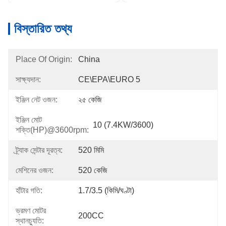
বিস্তারিত তথ্য
Place Of Origin:
China
সাক্ষ্যদান:
CE\EPA\EURO 5
ইঞ্জিন নেট ওজন:
২৫ কেজি
ইঞ্জিন মোট
10 (7.4KW/3600)
শক্তি(HP)@3600rpm:
ট্র্যাক সেন্টার দূরত্ব:
520 মিমি
মেশিনের ওজন:
520 কেজি
হাঁটার গতি:
1.7/3.5 (কিমি/ঘণ্টা)
ভ্রমণ মোটর
200CC
স্থানচ্যুতি: