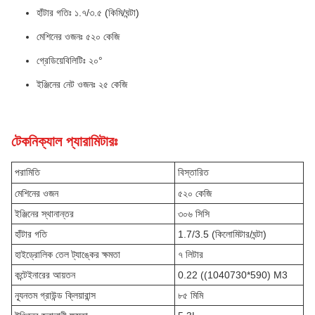
হাঁটার গতিঃ ১.৭/৩.৫ (কিমি/ঘন্টা)
মেশিনের ওজনঃ ৫২০ কেজি
গ্রেডিয়েবিলিটিঃ ২০°
ইঞ্জিনের নেট ওজনঃ ২৫ কেজি
টেকনিক্যাল প্যারামিটারঃ
পরামিতি
বিস্তারিত
মেশিনের ওজন
৫২০ কেজি
ইঞ্জিনের স্থানান্তর
৩০৬ সিসি
হাঁটার গতি
1.7/3.5 (কিলোমিটার/ঘন্টা)
হাইড্রোলিক তেল ট্যাঙ্কের ক্ষমতা
৭ লিটার
কন্টেইনারের আয়তন
0.22 ((1040730*590) M3
ন্যূনতম গ্রাউন্ড ক্লিয়ারান্স
৮৫ মিমি