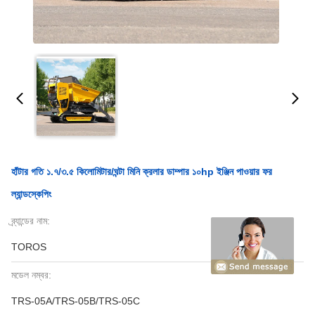
হাঁটার গতি ১.৭/৩.৫ কিলোমিটার/ঘন্টা মিনি ক্রলার ডাম্পার ১০hp ইঞ্জিন পাওয়ার ফর
ল্যান্ডস্কেপিং
ব্র্যান্ডের নাম:
TOROS
মডেল নম্বর:
TRS-05A/TRS-05B/TRS-05C