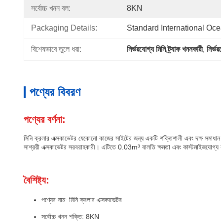
সর্বোচ্চ খনন বল:
8KN
Packaging Details:
Standard International Oc
বিশেষভাবে তুলে ধরা:
নির্ভরযোগ্য মিনি ট্র্যাক খননকারী
, 
নির্ভ
পণ্যের বিবরণ
পণ্যের বর্ণনা:
মিনি ক্রলার এক্সকাভেটর যেকোনো কাজের সাইটের জন্য একটি শক্তিশালী এবং দক্ষ সমাধা
সাশ্রয়ী এক্সকাভেটর সরবরাহকারী। এটিতে 0.03m³ বালতি ক্ষমতা এবং কাস্টমাইজযোগ্য 
বৈশিষ্ট্য:
পণ্যের নাম: মিনি ক্রলার এক্সকাভেটর
সর্বোচ্চ খনন শক্তি: 8KN