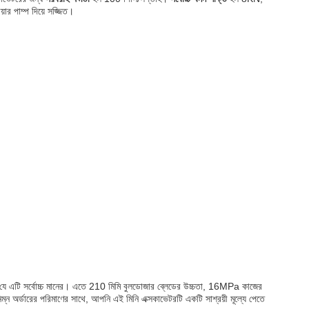
ার পাম্প দিয়ে সজ্জিত।
 যে এটি সর্বোচ্চ মানের। এতে 210 মিমি বুলডোজার ব্লেডের উচ্চতা, 16MPa কাজের
্ন অর্ডারের পরিমাণের সাথে, আপনি এই মিনি এক্সকাভেটরটি একটি সাশ্রয়ী মূল্যে পেতে