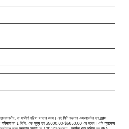
যান্ডস্কেপিং, বা সংকীর্ণ পরিখা খননের জন্য। এই মিনি ক্রলার এক্সকাভেটর হল
ব্র্যান্ড
র পরিমাণ
হল 1 পিসি, এবং
মূল্য
হল $5000.00-$5850.00 এর মধ্যে। এটি
প্যাকেজ
কাভেটরের জন্য
সরবরাহ ক্ষমতা
হল 100 পিসি/সপ্তাহ।
সর্বোচ্চ খনন শক্তি
হল 8KN,