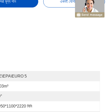
েরা মূল্য পান
এখনই যোগাযোগ করুন
E\EPA\EURO 5
.03m³
°
50*1100*2220 মিমি