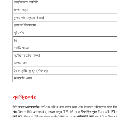
প্রযুক্তিগত পরামিতি
সমগ্র মাত্রা
বুলডোজার ব্লেডের উচ্চতা
প্ল্যাটফর্ম ক্লিয়ারেন্স
সুইং গতি
রঙ
বালতি ক্ষমতা
সর্বোচ্চ আরোহণ ক্ষমতা
কাজের চাপ
ট্র্যাক সেন্টার দূরত্ব (পরিবহন)
অপারেটিং ওজন
অ্যাপ্লিকেশন:
মিনি ক্রলার
এক্সকাভেটর
গর্ত এবং পরিখা খনন করার জন্য এবং উপকরণ পরিবহনের জন্য ডিজাইন 
নাম
টোরোস মিনি এক্সকাভেটর,
মডেল নম্বর
TE-16, এবং
উৎপত্তিস্থল
চীন। এটি
সিই স
করা হবে
স্ট্যান্ডার্ড ইন্টারন্যাশনাল ওশান শিপিং সহ, এবং
ডেলিভারি সময়
হল 30 কার্যদিবস।