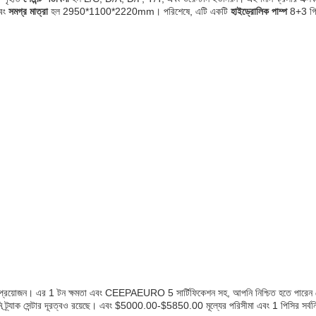
বং
সমগ্র মাত্রা
হল 2950*1100*2220mm। পরিশেষে, এটি একটি
হাইড্রোলিক পাম্প
8+3 গিয়
টনের প্রয়োজন। এর 1 টন ক্ষমতা এবং CEEPAEURO 5 সার্টিফিকেশন সহ, আপনি নিশ্চিত হতে পারেন
ট্র্যাক সেন্টার দূরত্বও রয়েছে। এবং $5000.00-$5850.00 মূল্যের পরিসীমা এবং 1 পিসির সর্বনিম