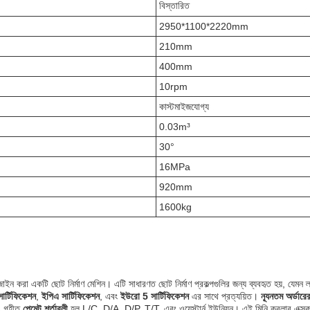
বিস্তারিত
2950*1100*2220mm
210mm
400mm
10rpm
কাস্টমাইজযোগ্য
0.03m³
30°
16MPa
920mm
1600kg
করা একটি ছোট নির্মাণ মেশিন। এটি সাধারণত ছোট নির্মাণ প্রকল্পগুলির জন্য ব্যবহৃত হয়, যেমন ল্
ার্টিফিকেশন
,
ইপিএ সার্টিফিকেশন
, এবং
ইউরো 5 সার্টিফিকেশন
এর সাথে প্রত্যয়িত।
ন্যূনতম অর্ডারে
 গৃহীত
পেমেন্ট শর্তাবলী
হল L/C, D/A, D/P, T/T, এবং ওয়েস্টার্ন ইউনিয়ন। এই মিনি ক্রলার এক্স