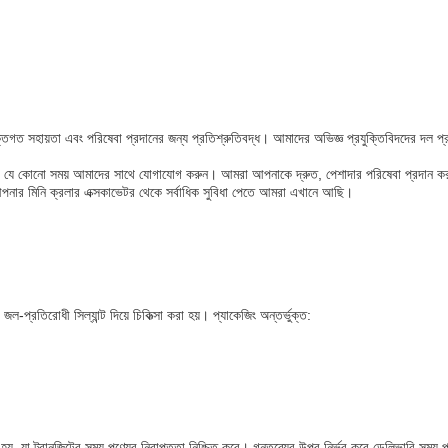
িগত সহায়তা এবং পরিষেবা প্রদানের জন্য প্রতিশ্রুতিবদ্ধ। আমাদের অভিজ্ঞ প্রযুক্তিবিদদের দল প্র
হলে, যে কোনো সময় আমাদের সাথে যোগাযোগ করুন। আমরা আপনাকে দ্রুত, পেশাদার পরিষেবা প্রদান কর
আপনার মিনি ক্রলার এক্সকাভেটর থেকে সর্বাধিক সুবিধা পেতে আমরা এখানে আছি।
ল-প্রতিরোধী সিল্যান্ট দিয়ে চিকিত্সা করা হয়। প্যাকেজিং অন্তর্ভুক্ত:
হয়, যা ট্রানজিটের সময় পণ্যের নিরাপত্তা নিশ্চিত করে। গন্তব্যের উপর নির্ভর করে ডেলিভারি সময় প