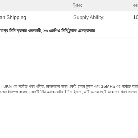
ট্রাক:
রবা
ean Shipping
Supply Ability:
1
রযোগ্য মিনি ক্রলার খননকারী
, 
১৬ এমপিএ মিনি ট্র্যাক এক্সক্যাভার
ন। 8KN এর সর্বোচ্চ খনন শক্তি, চালচলনের জন্য একটি রাবার ট্র্যাক এবং 16MPa এর সর্বোচ্চ কা
রঙের বিকল্পও রয়েছে। একটি মিনি এক্সকাভেটর 1 টন হিসাবে, এটি অনেক ছোট আকারের খনন কাজের 