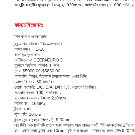
এবং
ট্র্যাক সেন্টার দূরত্ব
(পরিবহন) হল 920mm।
অপারেটিং ওজন
হল 1600 কেজি, এ
কাস্টমাইজেশন:
মিনি ক্রলার এক্সকাভেটর
ব্র্যান্ড নাম: টোরোস মিনি এক্সকাভেটর
মডেল নম্বর: TE-16
উৎপত্তিস্থল: চীন
সার্টিফিকেশন: CEEPAEURO 5
ন্যূনতম অর্ডারের পরিমাণ: 1 পিসি
মূল্য: $5000.00-$5850.00
প্যাকেজিং বিবরণ: স্ট্যান্ডার্ড ইন্টারন্যাশনাল ওশান শিপিং
ডেলিভারি সময়: 30 কার্যদিবস
পেমেন্ট শর্তাবলী: L/C, D/A, D/P, T/T, ওয়েস্টার্ন ইউনিয়ন,
সরবরাহ ক্ষমতা: 100 পিসি/সপ্তাহ
বুলডোজার ব্লেডের উচ্চতা: 210mm
কাজের চাপ: 16MPa
ট্র্যাক: রাবার
সুইং গতি: 10rpm
ট্র্যাক সেন্টার দূরত্ব (পরিবহন): 920mm
এই মিনি এক্সকাভেটরটি তাদের জন্য উপযুক্ত পছন্দ যাদের একটি মিনি এক্সকাভেটর 1 
চাপ, একটি রাবার ট্র্যাক এবং 10rpm সুইং গতি রয়েছে। পরিবহনের জন্য এটির 920 মিমি 