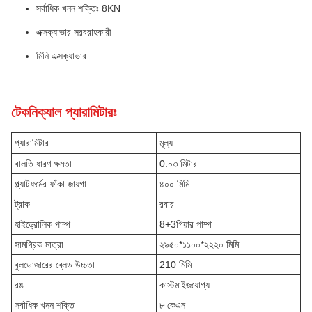
সর্বাধিক খনন শক্তিঃ 8KN
এক্সক্যাভার সরবরাহকারী
মিনি এক্সক্যাভার
টেকনিক্যাল প্যারামিটারঃ
প্যারামিটার
মূল্য
বালতি ধারণ ক্ষমতা
0.০৩ মিটার
প্ল্যাটফর্মের ফাঁকা জায়গা
৪০০ মিমি
ট্রাক
রবার
হাইড্রোলিক পাম্প
8+3গিয়ার পাম্প
সামগ্রিক মাত্রা
২৯৫০*১১০০*২২২০ মিমি
বুলডোজারের ব্লেড উচ্চতা
210 মিমি
রঙ
কাস্টমাইজযোগ্য
সর্বাধিক খনন শক্তি
৮ কেএন