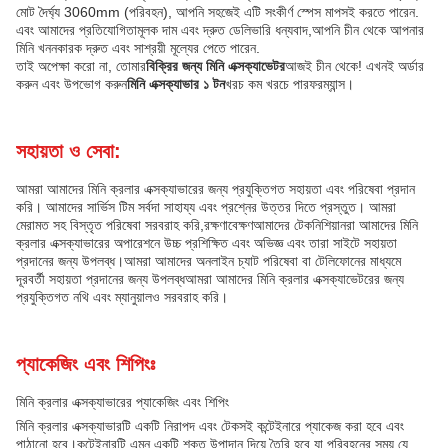
মোট দৈর্ঘ্য 3060mm (পরিবহন), আপনি সহজেই এটি সংকীর্ণ স্পেস মাপসই করতে পারেন.
এবং আমাদের প্রতিযোগিতামূলক দাম এবং দ্রুত ডেলিভারি ধন্যবাদ,আপনি চীন থেকে আপনার
মিনি খননকারক দ্রুত এবং সাশ্রয়ী মূল্যের পেতে পারেন.
তাই অপেক্ষা করো না, তোমার
বিক্রির জন্য মিনি এক্সক্যাভেটর
আজই চীন থেকে! এখনই অর্ডার
করুন এবং উপভোগ করুন
মিনি এক্সক্যাভার ১ টন
খরচ কম খরচে পারফরম্যান্স।
সহায়তা ও সেবা:
আমরা আমাদের মিনি ক্রলার এক্সক্যাভারের জন্য প্রযুক্তিগত সহায়তা এবং পরিষেবা প্রদান
করি। আমাদের সার্ভিস টিম সর্বদা সাহায্য এবং প্রশ্নের উত্তর দিতে প্রস্তুত। আমরা
মেরামত সহ বিস্তৃত পরিষেবা সরবরাহ করি,রক্ষণাবেক্ষণআমাদের টেকনিশিয়ানরা আমাদের মিনি
ক্রলার এক্সক্যাভারের অপারেশনে উচ্চ প্রশিক্ষিত এবং অভিজ্ঞ এবং তারা সাইটে সহায়তা
প্রদানের জন্য উপলব্ধ।আমরা আমাদের অনলাইন চ্যাট পরিষেবা বা টেলিফোনের মাধ্যমে
দূরবর্তী সহায়তা প্রদানের জন্য উপলব্ধআমরা আমাদের মিনি ক্রলার এক্সক্যাভেটরের জন্য
প্রযুক্তিগত নথি এবং ম্যানুয়ালও সরবরাহ করি।
প্যাকেজিং এবং শিপিংঃ
মিনি ক্রলার এক্সক্যাভারের প্যাকেজিং এবং শিপিং
মিনি ক্রলার এক্সক্যাভারটি একটি নিরাপদ এবং টেকসই কন্টেইনারে প্যাকেজ করা হবে এবং
পাঠানো হবে।কন্টেইনারটি এমন একটি শক্ত উপাদান দিয়ে তৈরি হবে যা পরিবহনের সময় যে