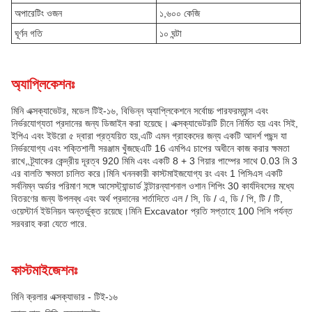
অপারেটিং ওজন
১,৬০০ কেজি
ঘূর্ণন গতি
১০ ঘন্টা
অ্যাপ্লিকেশনঃ
মিনি এক্সক্যাভেটর, মডেল টিই-১৬, বিভিন্ন অ্যাপ্লিকেশনে সর্বোচ্চ পারফরম্যান্স এবং
নির্ভরযোগ্যতা প্রদানের জন্য ডিজাইন করা হয়েছে। এক্সক্যাভেটরটি চীনে নির্মিত হয় এবং সিই,
ইপিএ এবং ইউরো ৫ দ্বারা প্রত্যয়িত হয়,এটি এমন গ্রাহকদের জন্য একটি আদর্শ পছন্দ যা
নির্ভরযোগ্য এবং শক্তিশালী সরঞ্জাম খুঁজছেএটি 16 এমপিএ চাপের অধীনে কাজ করার ক্ষমতা
রাখে, ট্র্যাকের কেন্দ্রীয় দূরত্ব 920 মিমি এবং একটি 8 + 3 গিয়ার পাম্পের সাথে 0.03 মি 3
এর বালতি ক্ষমতা চালিত করে।মিনি খননকারী কাস্টমাইজযোগ্য রং এবং 1 পিসিএস একটি
সর্বনিম্ন অর্ডার পরিমাণ সঙ্গে আসেস্ট্যান্ডার্ড ইন্টারন্যাশনাল ওশান শিপিং 30 কার্যদিবসের মধ্যে
বিতরণের জন্য উপলব্ধ এবং অর্থ প্রদানের শর্তাদিতে এল / সি, ডি / এ, ডি / পি, টি / টি,
ওয়েস্টার্ন ইউনিয়ন অন্তর্ভুক্ত রয়েছে।মিনি Excavator প্রতি সপ্তাহে 100 পিসি পর্যন্ত
সরবরাহ করা যেতে পারে.
কাস্টমাইজেশনঃ
মিনি ক্রলার এক্সক্যাভার - টিই-১৬