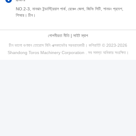
NO.2-3, নানঝাং ইন্ডাস্ট্রিয়াল পার্ক, রেঞ্চেং জেলা, জিনিং সিটি, শানডং প্রদেশ,
পিআর। চীন।
গোপনীয়তা নীতি
|
সাইট ম্যাপ
চীন ভালো গুণমান তোরোস মিনি এক্সকাভেটর সরবরাহকারী। কপিরাইট © 2023-2026
Shandong Toros Machinery Corporation . সব সমস্ত অধিকার সংরক্ষিত।