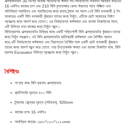
এক্সক্যাভারটি 30 ডিগ্রি সর্বোচ্চ আরোহণের ক্ষমতা সহ নির্ভরযোগ্য পরিবহন সরবরাহ করেএটি
16 এমপিএ কাজের চাপ এবং 210 মিমি বুলডোজার ব্লেড উচ্চতার সাথে সজ্জিত এবং
অতিরিক্ত স্থায়িত্ব এবং স্থায়িত্বের জন্য রাবার ট্র্যাক সহ আসে।এই মিনি খননকারী 1 টন
আকারের একটি মিনি খননকারী খুঁজছেন তাদের জন্য নিখুঁত, এটিকে ছোট আকারের নির্মাণ
প্রকল্পের জন্য আদর্শ করে তোলে। এর নির্ভরযোগ্য কর্মক্ষমতা এবং হালকা ডিজাইনের সাথে,
এটি বিভিন্ন খনন কাজের জন্য নিখুঁত পছন্দ।
মিনিক্রোলার এক্সক্যাভেটর বিক্রির জন্য একটি শক্তিশালী মিনি এক্সক্যাভেটর খুঁজছেন তাদের
জন্য নিখুঁত সরঞ্জাম। এই মিনি এক্সক্যাভেটর ব্যতিক্রমী কর্মক্ষমতা এবং বৈশিষ্ট্য প্রদান
করে,এটি নির্ভরযোগ্য কর্মক্ষমতা এবং নিরাপত্তা বৈশিষ্ট্য সঙ্গে একটি ছোট খননকারী খুঁজছেন
তাদের জন্য আদর্শ পছন্দ করে তোলে. তার চিত্তাকর্ষক ক্ষমতা এবং হালকা ডিজাইন সঙ্গে, মিনি
ক্রলার Excavator বিভিন্ন প্রকল্পের জন্য নিখুঁত পছন্দ।
বৈশিষ্ট্যঃ
পণ্যের নামঃ মিনি ক্রলার এক্সক্যাভার
প্ল্যাটফর্মের দূরত্বঃ ৪০০ মিমি
ট্র্যাকের কেন্দ্রের দূরত্ব (পরিবহন): 920mm
কাজের চাপঃ 16 এমপিএ
সামগ্রিক মাত্রাঃ ২৯৫০*১১০০*২২২০mm