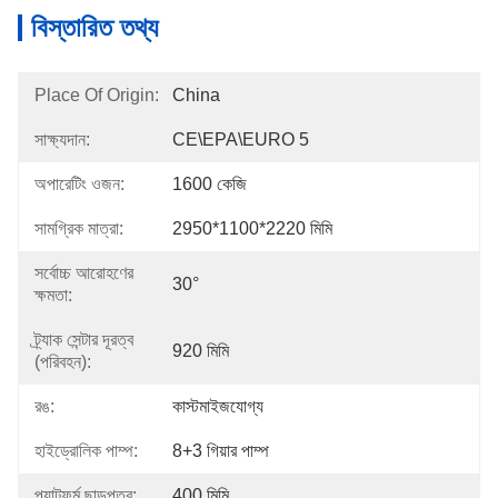
বিস্তারিত তথ্য
Place Of Origin:
China
সাক্ষ্যদান:
CE\EPA\EURO 5
অপারেটিং ওজন:
1600 কেজি
সামগ্রিক মাত্রা:
2950*1100*2220 মিমি
সর্বোচ্চ আরোহণের
30°
ক্ষমতা:
ট্র্যাক সেন্টার দূরত্ব
920 মিমি
(পরিবহন):
রঙ:
কাস্টমাইজযোগ্য
হাইড্রোলিক পাম্প:
8+3 গিয়ার পাম্প
প্ল্যাটফর্ম ছাড়পত্র:
400 মিমি