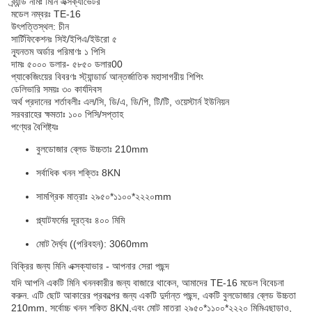
ব্র্যান্ড নামঃ মিনি এক্সক্যাভেটর
মডেল নম্বরঃ TE-16
উৎপত্তিস্থল: চীন
সার্টিফিকেশনঃ সিই/ইপিএ/ইউরো ৫
ন্যূনতম অর্ডার পরিমাণঃ ১ পিসি
দামঃ ৫০০০ ডলার- ৫৮৫০ ডলার00
প্যাকেজিংয়ের বিবরণঃ স্ট্যান্ডার্ড আন্তর্জাতিক মহাসাগরীয় শিপিং
ডেলিভারি সময়ঃ ৩০ কার্যদিবস
অর্থ প্রদানের শর্তাবলীঃ এল/সি, ডি/এ, ডি/পি, টি/টি, ওয়েস্টার্ন ইউনিয়ন
সরবরাহের ক্ষমতাঃ ১০০ পিসি/সপ্তাহ
পণ্যের বৈশিষ্ট্যঃ
বুলডোজার ব্লেড উচ্চতাঃ 210mm
সর্বাধিক খনন শক্তিঃ 8KN
সামগ্রিক মাত্রাঃ ২৯৫০*১১০০*২২২০mm
প্ল্যাটফর্মের দূরত্বঃ ৪০০ মিমি
মোট দৈর্ঘ্য ((পরিবহন): 3060mm
বিক্রির জন্য মিনি এক্সক্যাভার - আপনার সেরা পছন্দ
যদি আপনি একটি মিনি খননকারীর জন্য বাজারে থাকেন, আমাদের TE-16 মডেল বিবেচনা
করুন. এটি ছোট আকারের প্রকল্পের জন্য একটি দুর্দান্ত পছন্দ, একটি বুলডোজার ব্লেড উচ্চতা
210mm, সর্বোচ্চ খনন শক্তি 8KN,এবং মোট মাত্রা ২৯৫০*১১০০*২২২০ মিমিএছাড়াও,