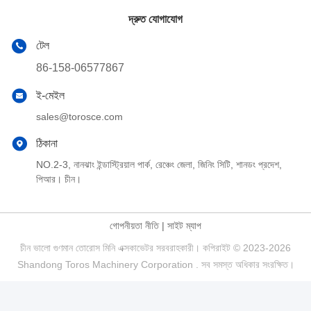
দ্রুত যোগাযোগ
টেল
86-158-06577867
ই-মেইল
sales@torosce.com
ঠিকানা
NO.2-3, নানঝাং ইন্ডাস্ট্রিয়াল পার্ক, রেঞ্চেং জেলা, জিনিং সিটি, শানডং প্রদেশ,
পিআর। চীন।
গোপনীয়তা নীতি
|
সাইট ম্যাপ
চীন ভালো গুণমান তোরোস মিনি এক্সকাভেটর সরবরাহকারী। কপিরাইট © 2023-2026
Shandong Toros Machinery Corporation . সব সমস্ত অধিকার সংরক্ষিত।