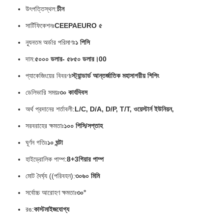
উৎপত্তিস্থল:
চীন
সার্টিফিকেশনঃ
CEEPAEURO ৫
ন্যূনতম অর্ডার পরিমাণঃ
১ পিসি
দাম:
৫০০০ ডলার- ৫৮৫০ ডলার।00
প্যাকেজিংয়ের বিবরণঃ
স্ট্যান্ডার্ড আন্তর্জাতিক মহাসাগরীয় শিপিং
ডেলিভারি সময়ঃ
৩০ কার্যদিবস
অর্থ প্রদানের শর্তাবলী:
L/C, D/A, D/P, T/T, ওয়েস্টার্ন ইউনিয়ন,
সরবরাহের ক্ষমতাঃ
১০০ পিসি/সপ্তাহ
ঘূর্ণন গতিঃ
১০ ঘন্টা
হাইড্রোলিক পাম্প:
8+3গিয়ার পাম্প
মোট দৈর্ঘ্য ((পরিবহন):
৩০৬০ মিমি
সর্বোচ্চ আরোহণ ক্ষমতাঃ
৩০°
রঙ:
কাস্টমাইজযোগ্য