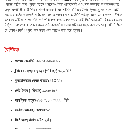
ধরনের কঠিন কাজ গ্রহণ করতে পারবেনএটিতে শক্তিশালী এবং দক্ষ জলবাহী অপারেশনগুলির
জন্য একটি 8 + 3 গিয়ার পাম্প রয়েছে। এর 400 মিমি প্ল্যাটফর্ম ক্লিয়ারেন্সের সাথে, এটি
সবচেয়ে কঠিন কাজগুলি পরিচালনা করতে পারে।সর্বোচ্চ 30° পর্যন্ত আরোহণের ক্ষমতা নিশ্চিত
করে যে এটি সবচেয়ে চাহিদাপূর্ণ পরিবেশে কাজ করতে পারে. এই মিনি খননকারী বিক্রয়ের জন্য
নিখুঁত, এবং তার 1.2 টন ওজন এটি কাজগুলির মধ্যে পরিবহন সহজ করে তোলে। এটি নিশ্চিত
যে কোনও নির্মাণ প্রকল্পকে সহজ এবং আরও দক্ষ করে তুলবে।
বৈশিষ্ট্যঃ
পণ্যের নামঃ
মিনি ক্রলার এক্সক্যাভার
ট্র্যাকের কেন্দ্রের দূরত্ব (পরিবহন):
৯২০ মিমি
বুলডোজারের ব্লেড উচ্চতাঃ
210 মিমি
মোট দৈর্ঘ্য (পরিবহন):
৩০৬০ মিমি
সামগ্রিক মাত্রাঃ
২৯৫০*১১০০*২২২০ মিমি
সর্বোচ্চ আরোহণ ক্ষমতাঃ
৩০°
মিনি এক্সক্যাভার ১ টন:
হ্যাঁ।