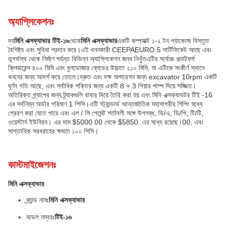
অ্যাপ্লিকেশনঃ
দ্য
মিনি এক্সক্যাভার টিই-১৬
থেকে
মিনি এক্সক্যাভার
একটি কম্প্যাক্ট ১-২ টন প্যাকেজে বিস্তৃত
বৈশিষ্ট্য এবং সুবিধা প্রদান করে।এই খননকারী CEEPAEURO 5 সার্টিফিকেট আছে এবং
ভূগর্ভস্থ থেকে নির্মাণ পর্যন্ত বিভিন্ন অ্যাপ্লিকেশন জন্য নিখুঁতএটির সর্বোচ্চ প্ল্যাটফর্ম
ক্লিয়ারেন্স ৪০০ মিমি এবং বুলডোজার ব্লেডের উচ্চতা ২১০ মিমি, যা এটিকে সংকীর্ণ স্থানে
খননের জন্য আদর্শ করে তোলে।দ্রুত এবং দক্ষ অপারেশন জন্য excavator 10rpm একটি
ঘূর্ণন গতি আছে, এবং সর্বাধিক শক্তির জন্য একটি 8 + 3 গিয়ার পাম্প দিয়ে সজ্জিত।
অতিরিক্ত গ্র্যাপের জন্য ট্র্যাকগুলি রাবার দিয়ে তৈরি করা হয় এবং মিনি এক্সক্যাভটর টিই -16
এর সর্বনিম্ন অর্ডার পরিমাণ 1 পিসি।এটি স্ট্যান্ডার্ড আন্তর্জাতিক মহাসাগরীয় শিপিং মধ্যে
প্রেরণ করা যেতে পারে এবং এল / সি পেমেন্ট শর্তাবলী সঙ্গে উপলব্ধ, ডি/এ, ডি/পি, টি/টি,
ওয়েস্টার্ন ইউনিয়ন। এর দাম $5000.00 থেকে $5850. এর মধ্যে রয়েছে।00, এবং
সাপ্তাহিক সরবরাহের ক্ষমতা ১০০ পিসি।
কাস্টমাইজেশনঃ
মিনি এক্সক্যাভার
ব্র্যান্ড নামঃ
মিনি এক্সক্যাভার
মডেল নম্বরঃ
টিই-১৬