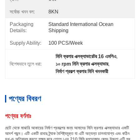
সর্বোচ্চ খনন বল:
8KN
Packaging
Standard International Ocean 
Details:
Shipping
Supply Ability:
100 PCS/Week
মিনি ক্রলার এক্সক্যাভারেটর 16 এমপিএ
, 
বিশেষভাবে তুলে ধরা:
১০ rpm মিনি ক্রলার এক্সক্যাভার
, 
নির্মাণ প্রকল্প ক্রলার মিনি খননকারী
পণ্যের বিবরণ
পণ্যের বর্ণনাঃ
ছোট থেকে মাঝারি আকারের নির্মাণ প্রকল্পের জন্য আমাদের মিনি ক্রলার এক্সক্যাভার একটি
আদর্শ পছন্দ। এটি একটি রাবার ট্র্যাক বৈশিষ্ট্যযুক্ত যা এটি অত্যন্ত চালনাযোগ্য এবং কঠিন
ভূখণ্ড অতিক্রম করতে সক্ষম করে তোলে।এর 210 মিমি বুলডোজার ব্লেড উচ্চতা এটি সব