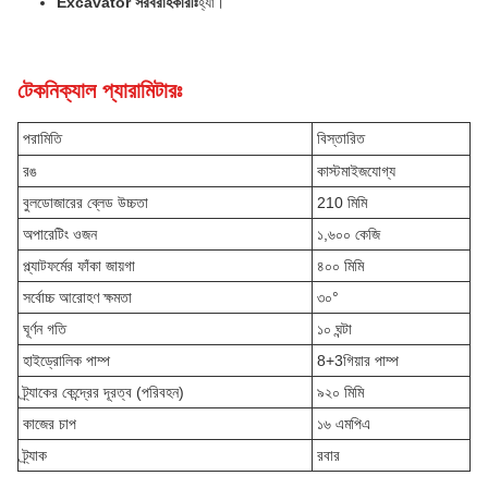
Excavator সরবরাহকারীঃ
হ্যাঁ।
টেকনিক্যাল প্যারামিটারঃ
পরামিতি
বিস্তারিত
রঙ
কাস্টমাইজযোগ্য
বুলডোজারের ব্লেড উচ্চতা
210 মিমি
অপারেটিং ওজন
১,৬০০ কেজি
প্ল্যাটফর্মের ফাঁকা জায়গা
৪০০ মিমি
সর্বোচ্চ আরোহণ ক্ষমতা
৩০°
ঘূর্ণন গতি
১০ ঘন্টা
হাইড্রোলিক পাম্প
8+3গিয়ার পাম্প
ট্র্যাকের কেন্দ্রের দূরত্ব (পরিবহন)
৯২০ মিমি
কাজের চাপ
১৬ এমপিএ
ট্র্যাক
রবার