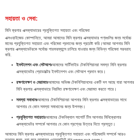
সহায়তা ও সেবা:
মিনি ক্রলার এক্সক্যাভারের প্রযুক্তিগত সহায়তা এবং পরিষেবা
এক্সওয়াইজেড কোম্পানিতে, আমরা আমাদের মিনি ক্রলার এক্সক্যাভার পণ্যগুলির জন্য সর্বোচ্চ
মানের প্রযুক্তিগত সহায়তা এবং পরিষেবা প্রদানের জন্য প্রচেষ্টা করি।আমরা আপনার মিনি
ক্রলার এক্সক্যাভেটরকে সর্বোচ্চ পারফরম্যান্সে চালিয়ে যাওয়ার জন্য বিভিন্ন পরিষেবা সরবরাহ
করি.
ইনস্টলেশন এবং সেটআপঃ
আমাদের সার্টিফাইড টেকনিশিয়ানরা সমস্ত মিনি ক্রলার
এক্সক্যাভেটর প্রোডাক্টের ইনস্টলেশন এবং সেটআপ প্রদান করে।
রক্ষণাবেক্ষণ ও মেরামতঃ
আমাদের অভিজ্ঞ টেকনিশিয়ানদের একটি দল আছে যারা আপনার
মিনি ক্রলার এক্সক্যাভারে নিয়মিত রক্ষণাবেক্ষণ এবং মেরামত করতে পারে।
সমস্যা সমাধানঃ
আমাদের টেকনিশিয়ানরা আপনার মিনি ক্রলার এক্সক্যাভারের সাথে
আপনার যে কোন সমস্যা সমাধানের জন্য উপলব্ধ।
প্রযুক্তিগত সহায়তাঃ
আমাদের টেকনিক্যাল সাপোর্ট টিম আপনার মিনিক্রোলার
এক্সক্যাভেটর সম্পর্কে আপনার যে কোন প্রশ্নের উত্তর দিতে প্রস্তুত।
আমাদের মিনি ক্রলার এক্সক্যাভারের প্রযুক্তিগত সহায়তা এবং পরিষেবাদি সম্পর্কে আরও
তথ্যের জন্য, দয়া করে আমাদের ওয়েবসাইটে যান www.xyz.com।