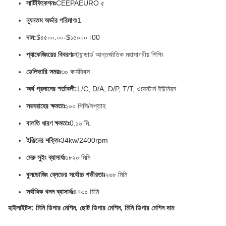
সার্টিফিকেশনঃ
CEEPAEURO ৫
ন্যূনতম অর্ডার পরিমাণঃ
1
দাম:
$৪৫০০.০০-$১৫০০০।00
প্যাকেজিংয়ের বিবরণঃ
স্ট্যান্ডার্ড আন্তর্জাতিক মহাসাগরীয় শিপিং
ডেলিভারি সময়ঃ
৩০ কার্যদিবস
অর্থ প্রদানের শর্তাবলী:
L/C, D/A, D/P, T/T, ওয়েস্টার্ন ইউনিয়ন
সরবরাহের ক্ষমতাঃ
১০০ পিসি/সপ্তাহ
বালতি ধারণ ক্ষমতাঃ
0.১৬ মি.
ইঞ্জিনের শক্তিঃ
34kw/2400rpm
মেরু সুইং ব্যাসার্ধঃ
১৮২০ মিমি
বুলডোজিং ব্লেডের সর্বোচ্চ গভীরতাঃ
২৬৮ মিমি
সর্বাধিক খনন ব্যাসার্ধঃ
৪৭৩০ মিমি
হাইলাইটস: মিনি ডিগার মেশিন, ছোট ডিগার মেশিন, মিনি ডিগার মেশিন দাম