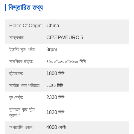
বিস্তারিত তথ্য
Place Of Origin:
China
সাক্ষ্যদান:
CE\EPA\EURO 5
ইউনিট সুইং গতি:
8rpm
সামগ্রিক মাত্রা:
৪২০০*১৫০০*২৩৯০ মিমি
হুইলবেস:
1800 মিমি
সর্বোচ্চ খনন গভীরতা:
২৩৪৫ মিমি
বুম দৈর্ঘ্য:
2330 মিমি
ন্যূনতম পুচ্ছ সুইং
1820 মিমি
ব্যাসার্ধ:
অপারেটিং ওজন:
4000 কেজি