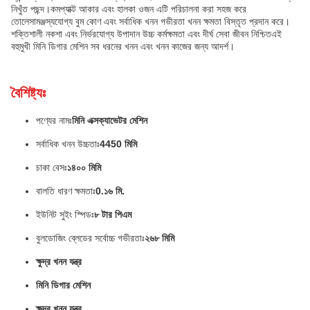
নিখুঁত পছন্দ।কমপ্যাক্ট আকার এবং হালকা ওজন এটি পরিচালনা করা সহজ করে
তোলেসামঞ্জস্যযোগ্য বুম কোণ এবং সর্বাধিক খনন গভীরতা খনন ক্ষমতা বিস্তৃত প্রদান করে।
শক্তিশালী নকশা এবং নির্ভরযোগ্য উপাদান উচ্চ কর্মক্ষমতা এবং দীর্ঘ সেবা জীবন নিশ্চিতএই
বহুমুখী মিনি ডিগার মেশিন সব ধরনের খনন এবং খনন কাজের জন্য আদর্শ।
বৈশিষ্ট্যঃ
পণ্যের নামঃ
মিনি এক্সক্যাভেটর মেশিন
সর্বাধিক খনন উচ্চতাঃ
4450 মিমি
চাকা বেসঃ
১৪০০ মিমি
বালতি ধারণ ক্ষমতাঃ
0.১৬ মি.
ইউনিট সুইং স্পিডঃ
৮ টার পিএম
বুলডোজিং ব্লেডের সর্বোচ্চ গভীরতাঃ
২৬৮ মিমি
ক্ষুদ্র খনন যন্ত্র
মিনি ডিগার মেশিন
ক্ষুদ্র খনন যন্ত্র