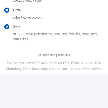
86-158-06577867
ই-মেইল
sales@torosce.com
ঠিকানা
NO.2-3, নানঝাং ইন্ডাস্ট্রিয়াল পার্ক, রেঞ্চেং জেলা, জিনিং সিটি, শানডং প্রদেশ,
পিআর। চীন।
গোপনীয়তা নীতি
|
সাইট ম্যাপ
চীন ভালো গুণমান তোরোস মিনি এক্সকাভেটর সরবরাহকারী। কপিরাইট © 2023-2026
Shandong Toros Machinery Corporation . সব সমস্ত অধিকার সংরক্ষিত।