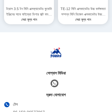
টরোস 3.5 টন মিনি এক্সক্যাভেটর কুবোটা
TE-12 মিনি এক্সকাভেটর উচ্চ কর্মক্ষমতা
ইঞ্জিনের সাথে মাইক্রো ডিগার মাল্ট ফাংশন
সম্পন্ন মিনি ডিজেল এক্সকাভেটর উচ্চতা
সেরা মূল্য পান
সেরা মূল্য পান
ব্যাগার
2285 মিমি পৌরসভা কাজের জন্য
সোশ্যাল মিডিয়া
দ্রুত যোগাযোগ
টেল