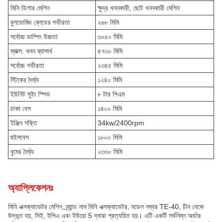
মিনি ডিগার মেশিন
ক্ষুদ্র খননকারী, ছোট খননকারী মেশিন
বুলডোজিং ব্লেডের গভীরতা
২৬৮ মিমি
সর্বোচ্চ ডাম্পিং উচ্চতা
৩০৫০ মিমি
ম্যাক্স. খনন ব্যাসার্ধ
৪৭৩০ মিমি
সর্বোচ্চ গভীরতা
২৩৪৫ মিমি
স্টিকের দৈর্ঘ্য
১২৪০ মিমি
ইউনিট সুইং স্পিড
৮ টার পিএম
চাকা বেস
১৪০০ মিমি
ইঞ্জিন শক্তি
34kw/2400rpm
হুইলবেস
১৮০০ মিমি
বুমের দৈর্ঘ্য
২৩৩০ মিমি
অ্যাপ্লিকেশনঃ
মিনি এক্সক্যাভেটর মেশিন, ব্র্যান্ড নাম মিনি এক্সক্যাভেটর, মডেল নম্বর TE-40, চীন থেকে
উদ্ভূত হয়, সিই, ইপিএ এবং ইউরো 5 দ্বারা প্রত্যয়িত হয়। এটি একটি সর্বনিম্ন অর্ডার