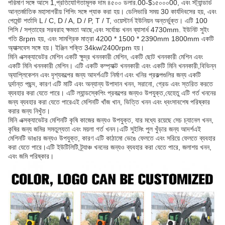
পরিমাণ সঙ্গে আসে 1,প্রতিযোগিতামূলক দাম ৪৫০০ ডলার.00-$১৫০০০00, এবং স্ট্যান্ডার্ড
আন্তর্জাতিক মহাসাগরীয় শিপিং সঙ্গে প্যাক করা হয়। ডেলিভারি সময় 30 কার্যদিবসের হয়, এবং
পেমেন্ট শর্তাদি L / C, D / A, D / P, T / T, ওয়েস্টার্ন ইউনিয়ন অন্তর্ভুক্ত। এটি 100
পিসি / সপ্তাহের সরবরাহ ক্ষমতা আছে,এবং সর্বোচ্চ খনন ব্যাসার্ধ 4730mm. ইউনিট সুইং
গতি 8rpm হয়, এবং সামগ্রিক মাত্রা 4200 * 1500 * 2390mm 1800mm একটি
অ্যাক্সবেস সঙ্গে হয়। ইঞ্জিন শক্তি 34kw/2400rpm হয়।
মিনি এক্সক্যাভেটর মেশিন একটি ক্ষুদ্র খননকারী মেশিন, একটি ছোট খননকারী মেশিন এবং
একটি মিনি খননকারী মেশিন। এটি একটি কম্প্যাক্ট খননকারী এবং একটি মিনি খননকারী,বিভিন্ন
অ্যাপ্লিকেশন এবং দৃশ্যকল্পের জন্য আদর্শএটি নির্মাণ এবং খনির প্রকল্পগুলির জন্য একটি
দুর্দান্ত পছন্দ, কারণ এটি মাটি এবং অন্যান্য উপাদান খনন, সরানো, গ্রেড এবং স্তরিত করতে
ব্যবহার করা যেতে পারে। এটি ল্যান্ডস্কেপিং প্রকল্পের জন্যও উপযুক্ত,যেহেতু এটি গর্ত খননের
জন্য ব্যবহার করা যেতে পারেএই মেশিনটি খাঁজ খান, ভিত্তি খনন এবং ধ্বংসাবশেষ পরিষ্কার
করার জন্য নিখুঁত।
মিনি এক্সক্যাভেটর মেশিনটি কৃষি কাজের জন্যও উপযুক্ত, যার মধ্যে রয়েছে সেচ চ্যানেল খনন,
কৃষির জন্য জমির সমতুল্যতা এবং ময়লা গর্ত খনন।এটি সুইমিং পুল খুঁড়ার জন্য আদর্শএই
মেশিনটি ভাঙার জন্যও উপযুক্ত, কারণ এটি কাঠামো ভেঙে ফেলতে এবং সরিয়ে ফেলতে ব্যবহার
করা যেতে পারে।এটি ইউটিলিটি ট্র্যাঞ্চ খননের জন্যও ব্যবহার করা যেতে পারে, জলাশয় খনন,
এবং জমি পরিষ্কার।