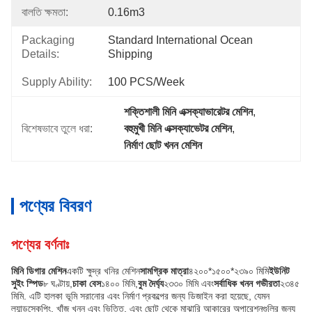
বালতি ক্ষমতা:
0.16m3
Packaging
Standard International Ocean 
Details:
Shipping
Supply Ability:
100 PCS/Week
শক্তিশালী মিনি এক্সক্যাভারেটর মেশিন
, 
বিশেষভাবে তুলে ধরা:
বহুমুখী মিনি এক্সক্যাভেটর মেশিন
, 
নির্মাণ ছোট খনন মেশিন
পণ্যের বিবরণ
পণ্যের বর্ণনাঃ
মিনি ডিগার মেশিন
একটি ক্ষুদ্র খনির মেশিন
সামগ্রিক মাত্রা
৪২০০*১৫০০*২৩৯০ মিমি
ইউনিট
সুইং স্পিড
৮ ঘণ্টায়,
চাকা বেস
১৪০০ মিমি,
বুম দৈর্ঘ্য
২৩৩০ মিমি এবং
সর্বাধিক খনন গভীরতা
২৩৪৫
মিমি. এটি হালকা ভূমি সরানোর এবং নির্মাণ প্রকল্পের জন্য ডিজাইন করা হয়েছে, যেমন
ল্যান্ডস্কেপিং, খাঁজ খনন এবং ভিত্তি, এবং ছোট থেকে মাঝারি আকারের অপারেশনগুলির জন্য