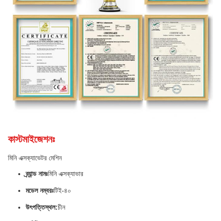
কাস্টমাইজেশনঃ
মিনি এক্সক্যাভেটর মেশিন
ব্র্যান্ড নামঃ
মিনি এক্সক্যাভার
মডেল নম্বরঃ
টিই-৪০
উৎপত্তিস্থল:
চীন