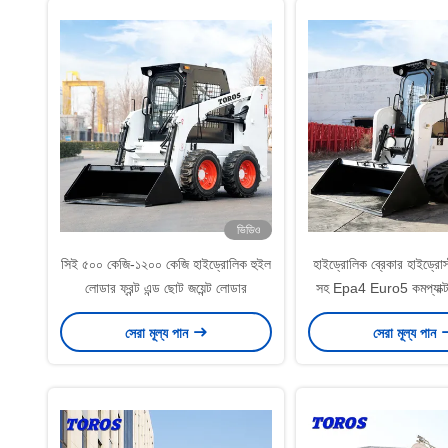
ভিডিও
সিই ৫০০ কেজি-১২০০ কেজি হাইড্রোলিক হুইল
হাইড্রোলিক ব্রেকার হাইড্রোস্
লোডার ফ্রন্ট এন্ড ছোট জয়েন্ট লোডার
সহ Epa4 Euro5 কমপ্যাক্ট স
লোডার
সেরা মূল্য পান
সেরা মূল্য পান