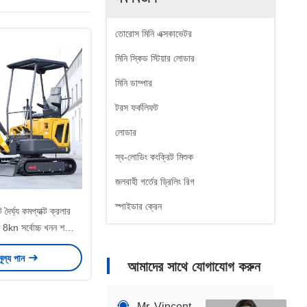
তোরোস মিনি এক্সকাভেটর
মিনি স্কিড স্টিয়ার লোডার
মিনি ডাম্পার
টরস ফর্কলিফট
লোডার
স্ব-লোডিং কংক্রিট মিশুক
জলবাহী গর্তের ড্রিলিং রিগ
স্পাইডার ক্রেন
ৈর্ঘ্য কমপ্যাক্ট ক্রলার
 8kn সর্বোচ্চ খনন শক্তি
সহ
মূল্য পান
আমাদের সাথে যোগাযোগ করুন
Mr. Vincent