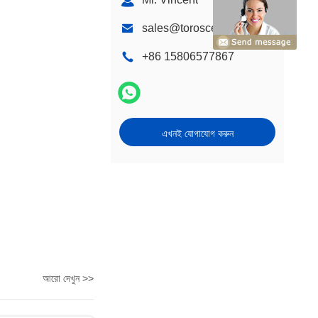
sales@torosce.com
+86 15806577867
এখনই যোগাযোগ করুন
আরো দেখুন >>