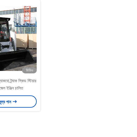
ভিডিও
্যাকহো ট্র্যাক স্কিড স্টিয়ার
েল ইঞ্জিন চালিত
মূল্য পান