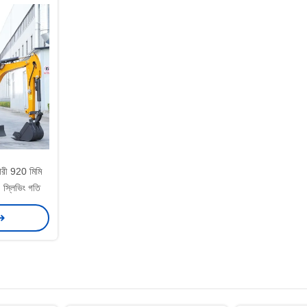
নকারী 920 মিমি
m স্লিভিং গতি