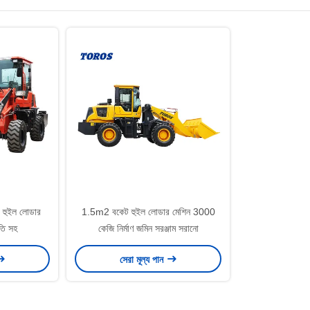
এন্ড হুইল লোডার
1.5m2 বকেট হুইল লোডার মেশিন 3000
তি সহ
কেজি নির্মাণ জমিন সরঞ্জাম সরানো
সেরা মূল্য পান