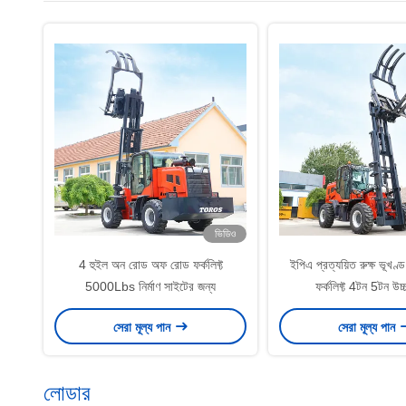
ভিডিও
4 হুইল অন রোড অফ রোড ফর্কলিফ্ট
ইপিএ প্রত্যয়িত রুক্ষ ভূখণ্ড 
5000Lbs নির্মাণ সাইটের জন্য
ফর্কলিফ্ট 4টন 5টন উচ্
সেরা মূল্য পান
সেরা মূল্য পান
লোডার