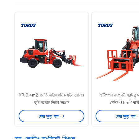
সিই 0.4m2 বালতি হাইড্রোলিক হুইল লোডার
মাল্টিপার্পস কমপ্যাক্ট ফ্রন্ট 
ভূমি সরঞ্জাম নির্মাণ সরঞ্জাম
মেশিন 0.5m2 বাল
সেরা মূল্য পান
সেরা মূল্য পান
স্ব-লোডিং কংক্রিট মিশুক