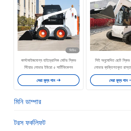
ভিডিও
কাস্টমাইজযোগ্য হাইড্রোলিক মোটর স্কিড
সিই অনুমোদিত ছোট স্কিড স্ট
স্টিয়ার লোডার ইউরো ৫ সার্টিফিকেশন
লোডার ব্যক্তিগতকৃত রাস্ত
উপলব্ধ
সেরা মূল্য পান
সেরা মূল্য পান
মিনি ডাম্পার
টরস ফর্কলিফট