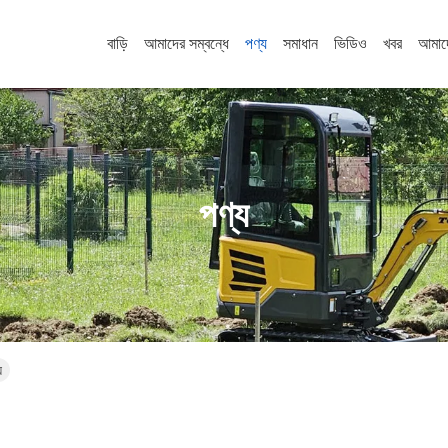
বাড়ি
আমাদের সম্বন্ধে
পণ্য
সমাধান
ভিডিও
খবর
আমাদ
পণ্য
য