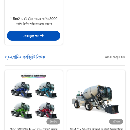
1.5m2 বকেট হুইল লোডার মেশিন 3000
কেজি নির্মাণ জমিন সরঞ্জাম সরানো
সেরা মূল্য পান
স্ব-লোডিং কংক্রিট মিশুক
আরো দেখুন >>
ভিডিও
ভিডিও
ইপিএ সার্টিফাইড 10-20m3 সিমেন্ট মিক্সার
নীল 4 * 2 পিএলসি নিয়ন্ত্রণ কংক্রিট মিক্সার ট্রাক