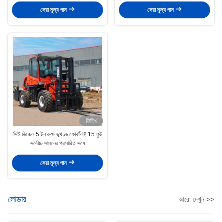
সেরা মূল্য পান
সেরা মূল্য পান
ভিডিও
সিই ডিজেল 5 টন রুক্ষ ভূখণ্ড ফোর্কলিফ্ট 15 ফুট
সর্বোচ্চ সামনের প্রসারিত সঙ্গে
সেরা মূল্য পান
লোডার
আরো দেখুন >>