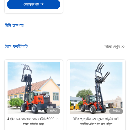
সেরা মূল্য পান
মিনি ডাম্পার
টরস ফর্কলিফট
আরো দেখুন >>
ভিডিও
ভিডিও
4 হুইল অন রোড অফ রোড ফর্কলিফ্ট 5000Lbs
ইপিএ প্রত্যয়িত রুক্ষ ভূখণ্ড স্ট্রেইট মাস্ট
নির্মাণ সাইটের জন্য
ফর্কলিফ্ট 4টন 5টন উচ্চ শক্তি