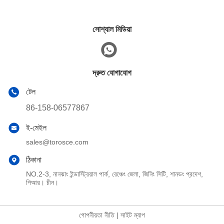
সোশ্যাল মিডিয়া
দ্রুত যোগাযোগ
টেল
86-158-06577867
ই-মেইল
sales@torosce.com
ঠিকানা
NO.2-3, নানঝাং ইন্ডাস্ট্রিয়াল পার্ক, রেঞ্চেং জেলা, জিনিং সিটি, শানডং প্রদেশ,
পিআর। চীন।
গোপনীয়তা নীতি
|
সাইট ম্যাপ