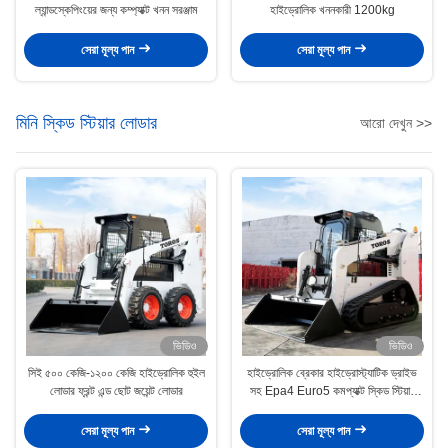
ল্যান্ডস্কেপিংয়ের জন্য কম্প্যাক্ট খনন সরঞ্জাম
হাইড্রোলিক খননকারী 1200kg
সেরা মূল্য পান
সেরা মূল্য পান
মিনি স্কিড স্টিয়ার লোডার
আরো দেখুন >>
ভিডিও
ভিডিও
সিই ৫০০ কেজি-১২০০ কেজি হাইড্রোলিক হুইল
হাইড্রোলিক ব্রেকার হাইড্রোস্ট্যাটিক ড্রাইভ
লোডার ফ্রন্ট এন্ড ছোট জয়েন্ট লোডার
সহ Epa4 Euro5 কমপ্যাক্ট স্কিড স্টিয়ার
লোডার
সেরা মূল্য পান
সেরা মূল্য পান