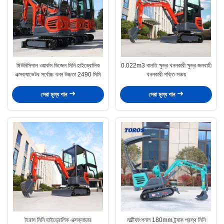
মিউনিসিপাল ওয়ার্কস ডিজেল মিনি হাইড্রোলিক
0.022m3 বালতি ক্ষুদ্র খননকারী ক্ষুদ্র জলবাহী
এক্সক্যাভেটর সর্বোচ্চ খনন উচ্চতা 2490 মিমি
খননকারী শক্তি সঞ্চয়
সেরা মূল্য পান
সেরা মূল্য পান
টরোস মিনি হাইড্রোলিক এক্সক্যাভার
মাল্টিফাংশনাল 180mm ট্র্যাক প্রস্থ মিনি