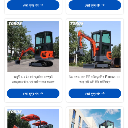
সেরা মূল্য পান
সেরা মূল্য পান
বহুমুখী ১.২ টন হাইড্রোলিক কমপ্যাক্ট
উচ্চ দক্ষতা লাল মিনি হাইড্রোলিক Excavator
এক্সক্যাভারেটর ছোট মাটি সরানো সরঞ্জাম
জন্য কৃষি জমি সিই সার্টিফাইড
সেরা মূল্য পান
সেরা মূল্য পান