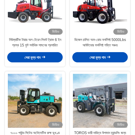
ভিডিও
ভিডিও
নিউম্যাটিক টায়ার অল টেরেন লিফট ট্রাক 6 ইন
ডিজেল চালিত অফ-রোড ফর্কলিফ্ট 5000Lbs
প্রস্থ 15 ফুট সর্বাধিক সামনের প্রসারিত
আউটডোর ফর্কলিফ্ট শক্তি সঞ্চয়
সেরা মূল্য পান
সেরা মূল্য পান
ভিডিও
ভিডিও
৭০০০ পাউন্ড সিটেড অটোমেটিক রুক্ষ ভূখণ্ড
TOROS ভারী দায়িত্ব উপাদান হ্যান্ডলিং জন্য