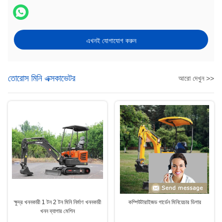
এখনই যোগাযোগ করুন
তোরোস মিনি এক্সকাভেটর
আরো দেখুন >>
ক্ষুদ্র খননকারী 1 টন 2 টন মিনি নির্মাণ খননকারী
কম্পিউটারাইজড গার্ডেন মিনিয়েচার ডিগার
খনন ব্যাগার মেশিন