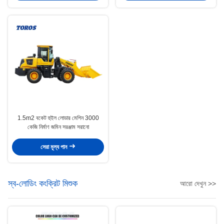
1.5m2 বকেট হুইল লোডার মেশিন 3000
কেজি নির্মাণ জমিন সরঞ্জাম সরানো
সেরা মূল্য পান
স্ব-লোডিং কংক্রিট মিশুক
আরো দেখুন >>