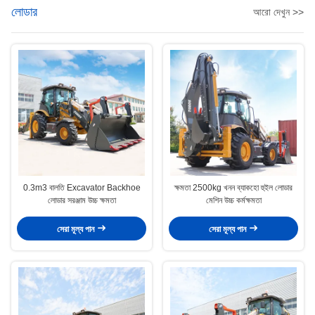
লোডার
আরো দেখুন >>
0.3m3 বালতি Excavator Backhoe
ক্ষমতা 2500kg খনন ব্যাকহো হুইল লোডার
লোডার সরঞ্জাম উচ্চ ক্ষমতা
মেশিন উচ্চ কর্মক্ষমতা
সেরা মূল্য পান
সেরা মূল্য পান