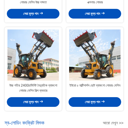
লোডার মেশিন উচ্চ দক্ষতা
এক্সগার লোডার
সেরা মূল্য পান
সেরা মূল্য পান
উচ্চ গতির 2400r/মিনিট বৈদ্যুতিক ব্যাকগো
ইউরো ৫ মাল্টিপার্পস ছোট ব্যাকগো লোডার মেশিন
লোডার মেশিন শিল্প ব্যবহার
সেরা মূল্য পান
সেরা মূল্য পান
স্ব-লোডিং কংক্রিট মিশুক
আরো দেখুন >>