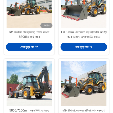
ভিডিও
মাল্টি ফাংশনাল লার্জ ব্যাকহো লোডার সরঞ্জাম
1 মি 3 বালতি ধারণক্ষমতা সহ শক্তিশালী অল ইন
8300kg মোট ওজন
ওয়ান ব্যাকহো এক্সক্যাভেটর লোডার
সেরা মূল্য পান
সেরা মূল্য পান
5800/7100mm ম্যাক্স ডিগিং ব্যাকহো
কঠিন শিল্প কাজের জন্য মাল্টিফাংশনাল ব্যাকহো