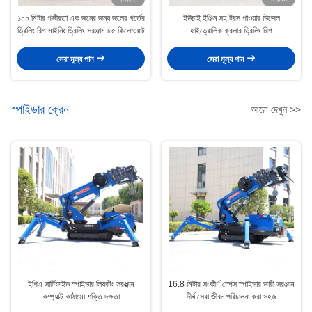
১০০ মিটার গভীরতা এক জনের জন্য জলের গর্তের
ইউচাই ইঞ্জিন সহ টরস পাওয়ার ডিজেল
ড্রিলিং রিগ মাইনিং ড্রিলিং সরঞ্জাম ৮৫ কিলোওয়াট
হাইড্রোলিক ক্রলার ড্রিলিং রিগ
সেরা মূল্য পান
সেরা মূল্য পান
স্পাইডার ক্রেন
আরো দেখুন >>
ইপিএ সার্টিফাইড স্পাইডার লিফটিং সরঞ্জাম
16.8 মিটার সংকীর্ণ স্পেস স্পাইডার ভারী সরঞ্জাম
কম্প্যাক্ট কাঠামো শক্তি দক্ষতা
দীর্ঘ সেবা জীবন পরিচালনা করা সহজ