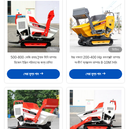
ভিডিও
ভিডিও
500-800 কেজি রাবার ট্র্যাক মিনি ডাম্পার
উচ্চ দক্ষতা 200-400 Hp কমপ্যাক্ট ডাম্পার
ডিজেল ইঞ্জিন পরিবহনের জন্য চালিত
সংকীর্ণ অ্যাক্সেস ডাম্পার 8-10M দৈর্ঘ্য
সেরা মূল্য পান
সেরা মূল্য পান