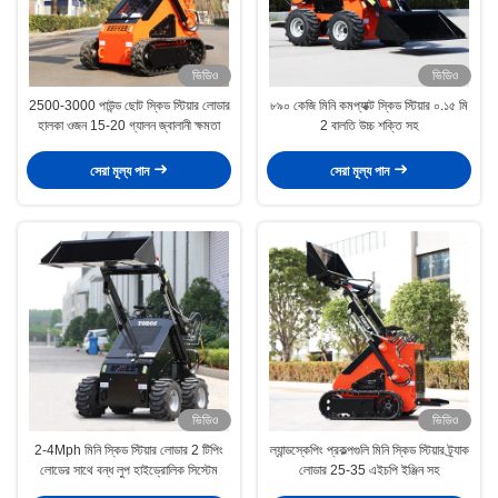
ভিডিও
ভিডিও
2500-3000 পাউন্ড ছোট স্কিড স্টিয়ার লোডার
৮৯০ কেজি মিনি কমপ্যাক্ট স্কিড স্টিয়ার ০.১৫ মি
হালকা ওজন 15-20 গ্যালন জ্বালানী ক্ষমতা
2 বালতি উচ্চ শক্তি সহ
সেরা মূল্য পান
সেরা মূল্য পান
ভিডিও
ভিডিও
2-4Mph মিনি স্কিড স্টিয়ার লোডার 2 টিপিং
ল্যান্ডস্কেপিং প্রকল্পগুলি মিনি স্কিড স্টিয়ার ট্র্যাক
লোডের সাথে বন্ধ লুপ হাইড্রোলিক সিস্টেম
লোডার 25-35 এইচপি ইঞ্জিন সহ